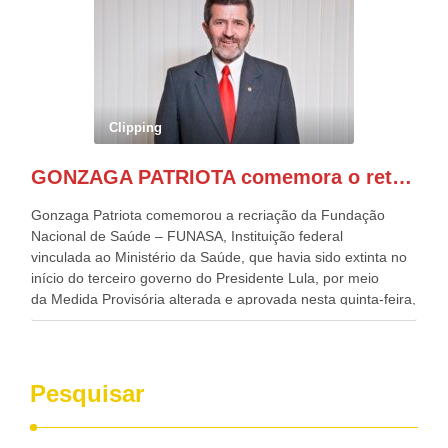
Alckmin, que também ocupa o Ministério do
Desenvolvimento, Indústria, Comércio e Serviços, o ex
governador de Pernambuco, agora Presidente do Banco do
Nordeste, Paulo Câmara, o ex Deputado Federal, e
atualmente Superintendente da SUDENE, Danilo Cabral, da
Governadora de Pernambuco, Raquel Lyra, os ministros da
Clipping
Casa Civil, Rui Costa, e da Integração e do Desenvolvimento
Regional, Waldez Góes, entre outras diversas autoridades
GONZAGA PATRIOTA comemora o retorno da FUNASA
de todo Nordeste que também ajudam a fomentar o
progresso da região.
Gonzaga Patriota comemorou a recriação da Fundação
Nacional de Saúde – FUNASA, Instituição federal
vinculada ao Ministério da Saúde, que havia sido extinta no
início do terceiro governo do Presidente Lula, por meio
da Medida Provisória alterada e aprovada nesta quinta-feira,
pelo Congresso Nacional. Gonzaga Patriota disse hoje em
entrevistas, que durante esses 40 anos, como parlamentar,
sempre contou com o apoio da FUNASA, para o
desenvolvimento dos seus municípios e, somente o ano
Pesquisar
passado, essa Fundação distribuiu mais de três bilhões de
reais, com suas maravilhosas ações, dentre alas, mais de
500 milhões, foram aplicados em serviços de melhoria do