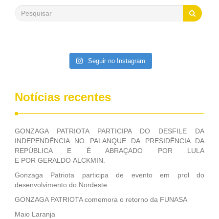
saneamento básico, em pequenas comunidades rurais.
Patriota disse ainda que, mesmo sem mandato,
contribuiu muito na Câmara dos Deputados, para a retirada
da extinção da FUNASA, nessa Medida Provisória do
Executivo, aprovada ontem.
Seguir no Instagram
Notícias recentes
GONZAGA PATRIOTA PARTICIPA DO DESFILE DA
INDEPENDÊNCIA NO PALANQUE DA PRESIDÊNCIA DA
REPÚBLICA E É ABRAÇADO POR LULA
E POR GERALDO ALCKMIN.
Gonzaga Patriota participa de evento em prol do
desenvolvimento do Nordeste
GONZAGA PATRIOTA comemora o retorno da FUNASA
Maio Laranja