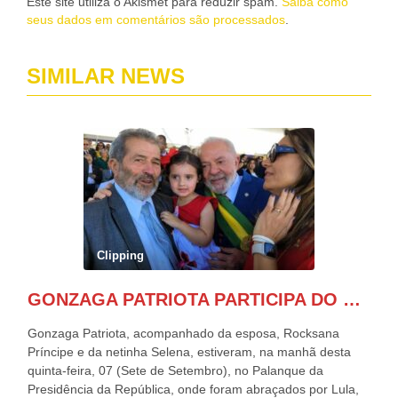
Este site utiliza o Akismet para reduzir spam.
Saiba como
seus dados em comentários são processados
.
SIMILAR NEWS
Clipping
GONZAGA PATRIOTA PARTICIPA DO DESFILE DA INDEPENDÊNCIA NO PALANQUE DA PRESIDÊNCIA DA REPÚBLICA E É ABRAÇADO POR LULA E POR GERALDO ALCKMIN.
Gonzaga Patriota, acompanhado da esposa, Rocksana
Príncipe e da netinha Selena, estiveram, na manhã desta
quinta-feira, 07 (Sete de Setembro), no Palanque da
Presidência da República, onde foram abraçados por Lula,