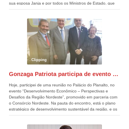
sua esposa Janja e por todos os Ministros de Estado, que
estavam presentes, nos Desfiles da Independência da
República. Gonzaga Patriota que já participou de muitos
outros desfiles, na Esplanada dos Ministérios, disse ter sido
o deste ano, o maior e o mais organizado de todos. “Há
quatro décadas, como Patriota até no nome, participo
anualmente dos desfiles de Sete de Setembro, na
Esplanada dos Ministérios, em Brasília. Este ano, o governo
preparou espaços com cadeiras e coberturas, para 30.000
pessoas, só que o número de Patriotas Brasileiros
Clipping
Independentes, dobrou na Esplanada. Eu, Lula e os
presentes, ficamos muito felizes com isto”, disse Gonzaga
Gonzaga Patriota participa de evento em prol do desenvolvimento do Nordeste
Patriota.
Hoje, participei de uma reunião no Palácio do Planalto, no
evento “Desenvolvimento Econômico – Perspectivas e
Desafios da Região Nordeste”, promovido em parceria com
o Consórcio Nordeste. Na pauta do encontro, está o plano
estratégico de desenvolvimento sustentável da região, e os
desafios para a elaboração de políticas públicas, que
possam solucionar problemas estruturais nesses estados. O
evento contou com a presença do Vice-presidente Geraldo