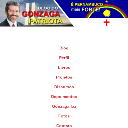
Gonzaga Patriota
Deputado Federal
Blog
Perfil
Livros
Projetos
Discursos
Depoimentos
Gonzaga faz
Fotos
Contato