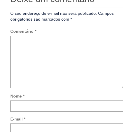
O seu endereço de e-mail não será publicado.
Campos
obrigatórios são marcados com
*
Comentário
*
Nome
*
Not
me
so
E-mail
*
no
co
po