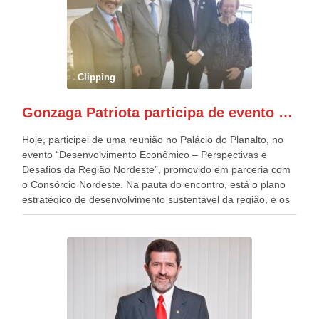
quatro décadas, como Patriota até no nome, participo
anualmente dos desfiles de Sete de Setembro, na
Esplanada dos Ministérios, em Brasília. Este ano, o governo
preparou espaços com cadeiras e coberturas, para 30.000
pessoas, só que o número de Patriotas Brasileiros
Clipping
Independentes, dobrou na Esplanada. Eu, Lula e os
presentes, ficamos muito felizes com isto”, disse Gonzaga
Gonzaga Patriota participa de evento em prol do desenvolvimento do Nordeste
Patriota.
Hoje, participei de uma reunião no Palácio do Planalto, no
evento “Desenvolvimento Econômico – Perspectivas e
Desafios da Região Nordeste”, promovido em parceria com
o Consórcio Nordeste. Na pauta do encontro, está o plano
estratégico de desenvolvimento sustentável da região, e os
desafios para a elaboração de políticas públicas, que
possam solucionar problemas estruturais nesses estados. O
evento contou com a presença do Vice-presidente Geraldo
Alckmin, que também ocupa o Ministério do
Desenvolvimento, Indústria, Comércio e Serviços, o ex
governador de Pernambuco, agora Presidente do Banco do
Nordeste, Paulo Câmara, o ex Deputado Federal, e
atualmente Superintendente da SUDENE, Danilo Cabral, da