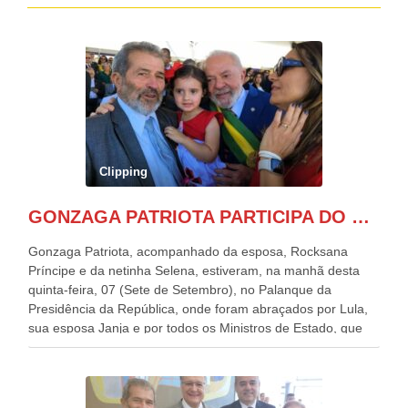
Clipping
GONZAGA PATRIOTA PARTICIPA DO DESFILE DA INDEPENDÊNCIA NO PALANQUE DA PRESIDÊNCIA DA REPÚBLICA E É ABRAÇADO POR LULA E POR GERALDO ALCKMIN.
Gonzaga Patriota, acompanhado da esposa, Rocksana
Príncipe e da netinha Selena, estiveram, na manhã desta
quinta-feira, 07 (Sete de Setembro), no Palanque da
Presidência da República, onde foram abraçados por Lula,
sua esposa Janja e por todos os Ministros de Estado, que
estavam presentes, nos Desfiles da Independência da
República. Gonzaga Patriota que já participou de muitos
outros desfiles, na Esplanada dos Ministérios, disse ter sido
o deste ano, o maior e o mais organizado de todos. “Há