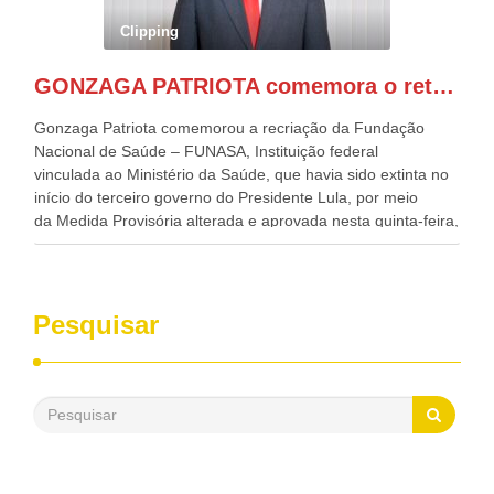
Governadora de Pernambuco, Raquel Lyra, os ministros da
Clipping
Casa Civil, Rui Costa, e da Integração e do Desenvolvimento
Regional, Waldez Góes, entre outras diversas autoridades
GONZAGA PATRIOTA comemora o retorno da FUNASA
de todo Nordeste que também ajudam a fomentar o
progresso da região.
Gonzaga Patriota comemorou a recriação da Fundação
Nacional de Saúde – FUNASA, Instituição federal
vinculada ao Ministério da Saúde, que havia sido extinta no
início do terceiro governo do Presidente Lula, por meio
da Medida Provisória alterada e aprovada nesta quinta-feira,
pelo Congresso Nacional. Gonzaga Patriota disse hoje em
entrevistas, que durante esses 40 anos, como parlamentar,
sempre contou com o apoio da FUNASA, para o
desenvolvimento dos seus municípios e, somente o ano
Pesquisar
passado, essa Fundação distribuiu mais de três bilhões de
reais, com suas maravilhosas ações, dentre alas, mais de
500 milhões, foram aplicados em serviços de melhoria do
saneamento básico, em pequenas comunidades rurais.
Patriota disse ainda que, mesmo sem mandato,
contribuiu muito na Câmara dos Deputados, para a retirada
da extinção da FUNASA, nessa Medida Provisória do