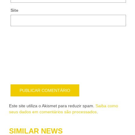
e-
Site
mai
Noti
me
sob
nov
pub
por
e-
mail
Este site utiliza o Akismet para reduzir spam.
Saiba como
seus dados em comentários são processados
.
SIMILAR NEWS