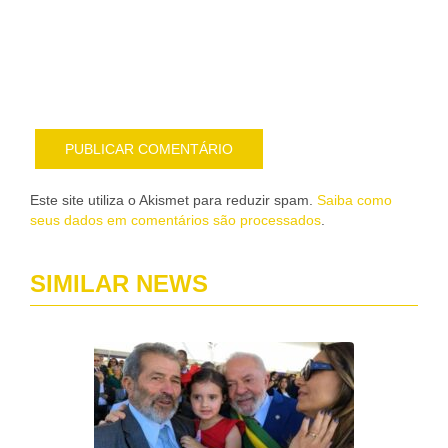
nov
pub
por
e-
mail
Este site utiliza o Akismet para reduzir spam.
Saiba como
seus dados em comentários são processados
.
SIMILAR NEWS