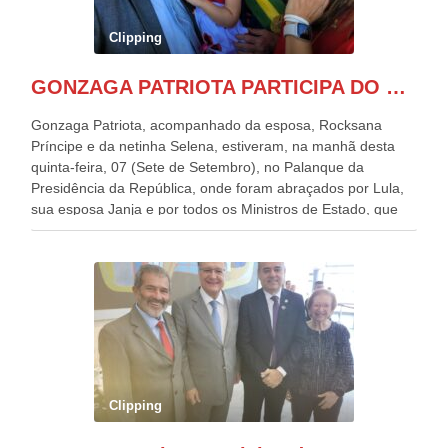
Clipping
GONZAGA PATRIOTA PARTICIPA DO DESFILE DA INDEPENDÊNCIA NO PALANQUE DA PRESIDÊNCIA DA REPÚBLICA E É ABRAÇADO POR LULA E POR GERALDO ALCKMIN.
Gonzaga Patriota, acompanhado da esposa, Rocksana
Príncipe e da netinha Selena, estiveram, na manhã desta
quinta-feira, 07 (Sete de Setembro), no Palanque da
Presidência da República, onde foram abraçados por Lula,
sua esposa Janja e por todos os Ministros de Estado, que
estavam presentes, nos Desfiles da Independência da
República. Gonzaga Patriota que já participou de muitos
outros desfiles, na Esplanada dos Ministérios, disse ter sido
o deste ano, o maior e o mais organizado de todos. “Há
quatro décadas, como Patriota até no nome, participo
anualmente dos desfiles de Sete de Setembro, na
Esplanada dos Ministérios, em Brasília. Este ano, o governo
preparou espaços com cadeiras e coberturas, para 30.000
pessoas, só que o número de Patriotas Brasileiros
Clipping
Independentes, dobrou na Esplanada. Eu, Lula e os
presentes, ficamos muito felizes com isto”, disse Gonzaga