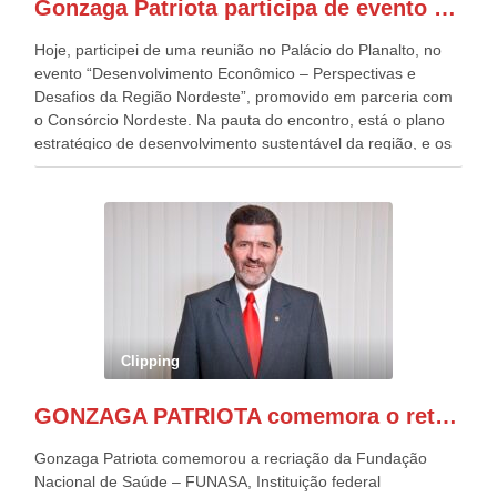
Gonzaga Patriota participa de evento em prol do desenvolvimento do Nordeste
Patriota.
Hoje, participei de uma reunião no Palácio do Planalto, no
evento “Desenvolvimento Econômico – Perspectivas e
Desafios da Região Nordeste”, promovido em parceria com
o Consórcio Nordeste. Na pauta do encontro, está o plano
estratégico de desenvolvimento sustentável da região, e os
desafios para a elaboração de políticas públicas, que
possam solucionar problemas estruturais nesses estados. O
evento contou com a presença do Vice-presidente Geraldo
Alckmin, que também ocupa o Ministério do
Desenvolvimento, Indústria, Comércio e Serviços, o ex
governador de Pernambuco, agora Presidente do Banco do
Nordeste, Paulo Câmara, o ex Deputado Federal, e
atualmente Superintendente da SUDENE, Danilo Cabral, da
Governadora de Pernambuco, Raquel Lyra, os ministros da
Clipping
Casa Civil, Rui Costa, e da Integração e do Desenvolvimento
Regional, Waldez Góes, entre outras diversas autoridades
GONZAGA PATRIOTA comemora o retorno da FUNASA
de todo Nordeste que também ajudam a fomentar o
progresso da região.
Gonzaga Patriota comemorou a recriação da Fundação
Nacional de Saúde – FUNASA, Instituição federal