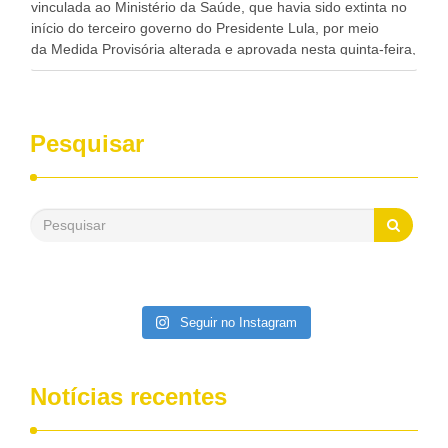
vinculada ao Ministério da Saúde, que havia sido extinta no
início do terceiro governo do Presidente Lula, por meio
da Medida Provisória alterada e aprovada nesta quinta-feira,
pelo Congresso Nacional. Gonzaga Patriota disse hoje em
entrevistas, que durante esses 40 anos, como parlamentar,
sempre contou com o apoio da FUNASA, para o
desenvolvimento dos seus municípios e, somente o ano
Pesquisar
passado, essa Fundação distribuiu mais de três bilhões de
reais, com suas maravilhosas ações, dentre alas, mais de
500 milhões, foram aplicados em serviços de melhoria do
saneamento básico, em pequenas comunidades rurais.
Patriota disse ainda que, mesmo sem mandato,
contribuiu muito na Câmara dos Deputados, para a retirada
da extinção da FUNASA, nessa Medida Provisória do
Executivo, aprovada ontem.
Seguir no Instagram
Notícias recentes