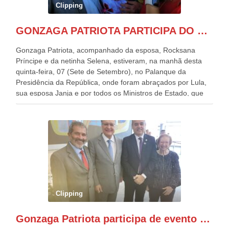
Clipping
GONZAGA PATRIOTA PARTICIPA DO DESFILE DA INDEPENDÊNCIA NO PALANQUE DA PRESIDÊNCIA DA REPÚBLICA E É ABRAÇADO POR LULA E POR GERALDO ALCKMIN.
Gonzaga Patriota, acompanhado da esposa, Rocksana
Príncipe e da netinha Selena, estiveram, na manhã desta
quinta-feira, 07 (Sete de Setembro), no Palanque da
Presidência da República, onde foram abraçados por Lula,
sua esposa Janja e por todos os Ministros de Estado, que
estavam presentes, nos Desfiles da Independência da
República. Gonzaga Patriota que já participou de muitos
outros desfiles, na Esplanada dos Ministérios, disse ter sido
o deste ano, o maior e o mais organizado de todos. “Há
quatro décadas, como Patriota até no nome, participo
anualmente dos desfiles de Sete de Setembro, na
Esplanada dos Ministérios, em Brasília. Este ano, o governo
preparou espaços com cadeiras e coberturas, para 30.000
pessoas, só que o número de Patriotas Brasileiros
Clipping
Independentes, dobrou na Esplanada. Eu, Lula e os
presentes, ficamos muito felizes com isto”, disse Gonzaga
Gonzaga Patriota participa de evento em prol do desenvolvimento do Nordeste
Patriota.