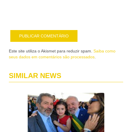
pub
por
e-
mail
Este site utiliza o Akismet para reduzir spam.
Saiba como
seus dados em comentários são processados
.
SIMILAR NEWS