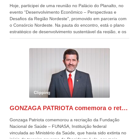
Hoje, participei de uma reunião no Palácio do Planalto, no
evento “Desenvolvimento Econômico – Perspectivas e
Desafios da Região Nordeste”, promovido em parceria com
o Consórcio Nordeste. Na pauta do encontro, está o plano
estratégico de desenvolvimento sustentável da região, e os
desafios para a elaboração de políticas públicas, que
possam solucionar problemas estruturais nesses estados. O
evento contou com a presença do Vice-presidente Geraldo
Alckmin, que também ocupa o Ministério do
Desenvolvimento, Indústria, Comércio e Serviços, o ex
governador de Pernambuco, agora Presidente do Banco do
Nordeste, Paulo Câmara, o ex Deputado Federal, e
atualmente Superintendente da SUDENE, Danilo Cabral, da
Governadora de Pernambuco, Raquel Lyra, os ministros da
Clipping
Casa Civil, Rui Costa, e da Integração e do Desenvolvimento
Regional, Waldez Góes, entre outras diversas autoridades
GONZAGA PATRIOTA comemora o retorno da FUNASA
de todo Nordeste que também ajudam a fomentar o
progresso da região.
Gonzaga Patriota comemorou a recriação da Fundação
Nacional de Saúde – FUNASA, Instituição federal
vinculada ao Ministério da Saúde, que havia sido extinta no