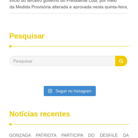
início do terceiro governo do Presidente Lula, por meio
da Medida Provisória alterada e aprovada nesta quinta-feira,
pelo Congresso Nacional. Gonzaga Patriota disse hoje em
entrevistas, que durante esses 40 anos, como parlamentar,
sempre contou com o apoio da FUNASA, para o
desenvolvimento dos seus municípios e, somente o ano
Pesquisar
passado, essa Fundação distribuiu mais de três bilhões de
reais, com suas maravilhosas ações, dentre alas, mais de
500 milhões, foram aplicados em serviços de melhoria do
saneamento básico, em pequenas comunidades rurais.
Patriota disse ainda que, mesmo sem mandato,
contribuiu muito na Câmara dos Deputados, para a retirada
da extinção da FUNASA, nessa Medida Provisória do
Executivo, aprovada ontem.
Seguir no Instagram
Notícias recentes
GONZAGA PATRIOTA PARTICIPA DO DESFILE DA