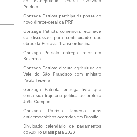
do ex-deputado federal Gonzaga
Patriota
Gonzaga Patriota participa da posse do
novo diretor-geral da PRF
Gonzaga Patriota comemora retomada
de discussão para continuidade das
Notifique-
obras da Ferrovia Transnordestina
me
sobre
Gonzaga Patriota entrega trator em
novos
Bezerros
comentários
Gonzaga Patriota discute agricultura do
por
Vale do São Francisco com ministro
e-
Paulo Teixeira
mail.
Gonzaga Patriota entrega livro que
conta sua trajetória política ao prefeito
João Campos
Gonzaga Patriota lamenta atos
antidemocráticos ocorridos em Brasília
Divulgado calendário de pagamentos
do Auxílio Brasil para 2023