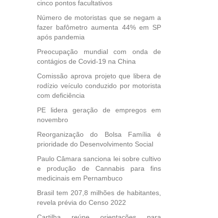
cinco pontos facultativos
esta
Número de motoristas que se negam a
ional.
fazer bafômetro aumenta 44% em SP
após pandemia
40
e
Preocupação mundial com onda de
 para
contágios de Covid-19 na China
icípios
Comissão aprova projeto que libera de
rodízio veículo conduzido por motorista
com deficiência
PE lidera geração de empregos em
, mais
novembro
s em
ento
Reorganização do Bolsa Família é
des
prioridade do Desenvolvimento Social
, mesmo
Paulo Câmara sanciona lei sobre cultivo
na
e produção de Cannabis para fins
etirada
medicinais em Pernambuco
Medida
Brasil tem 207,8 milhões de habitantes,
da
revela prévia do Censo 2022
Cartilha reúne orientações para