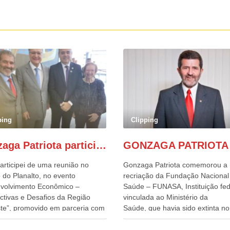
ping
Clipping
Gonzaga Patriota participa de evento em prol do desenvolvimento do Nordeste
articipei de uma reunião no
Gonzaga Patriota comemorou a
 do Planalto, no evento
recriação da Fundação Nacional
volvimento Econômico –
Saúde – FUNASA, Instituição fed
ctivas e Desafios da Região
vinculada ao Ministério da
te”, promovido em parceria com
Saúde, que havia sido extinta no 
órcio Nordeste. Na pauta do
do terceiro governo do
o, está o plano estratégico de
Presidente Lula, por meio da Me