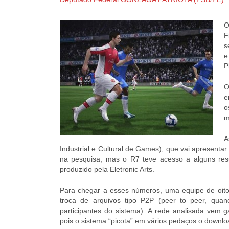
O
F
s
e
P
O
e
o
m
A
Industrial e Cultural de Games), que vai apresent
na pesquisa, mas o R7 teve acesso a alguns resu
produzido pela Eletronic Arts.
Para chegar a esses números, uma equipe de oito 
troca de arquivos tipo P2P (peer to peer, qua
participantes do sistema). A rede analisada vem 
pois o sistema “picota” em vários pedaços o downlo