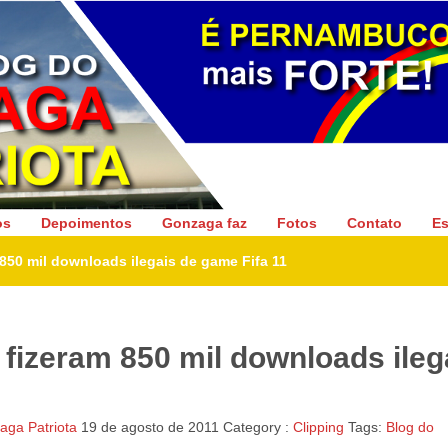
Gonzaga Patriota
os
Depoimentos
Gonzaga faz
Fotos
Contato
Es
 850 mil downloads ilegais de game Fifa 11
 fizeram 850 mil downloads ileg
ga Patriota
19 de agosto de 2011
Category :
Clipping
Tags:
Blog do