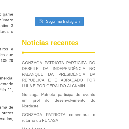
do game
 número
Seguir no Instagram
ation 3
lares e
Notícias recentes
eiros e
ica que
108,29
GONZAGA PATRIOTA PARTICIPA DO
DESFILE DA INDEPENDÊNCIA NO
PALANQUE DA PRESIDÊNCIA DA
ercial
REPÚBLICA E É ABRAÇADO POR
sentado
LULA E POR GERALDO ALCKMIN.
ifa 11,
Gonzaga Patriota participa de evento
em prol do desenvolvimento do
Nordeste
tema de
 outros
GONZAGA PATRIOTA comemora o
esados,
retorno da FUNASA