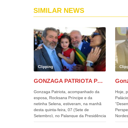
SIMILAR NEWS
Clipping
Clip
GONZAGA PATRIOTA PARTICIPA DO DESFILE DA INDEPENDÊNCIA NO PALANQUE DA PRESIDÊNCIA DA REPÚBLICA E É ABRAÇADO POR LULA E POR GERALDO ALCKMIN.
Gonzaga Patriota, acompanhado da
Hoje, p
esposa, Rocksana Príncipe e da
Palácio
netinha Selena, estiveram, na manhã
“Desen
desta quinta-feira, 07 (Sete de
Perspe
Setembro), no Palanque da Presidência
Nordes
da República, onde foram abraçados
o Cons
por Lula, sua esposa Janja e por todos
encontr