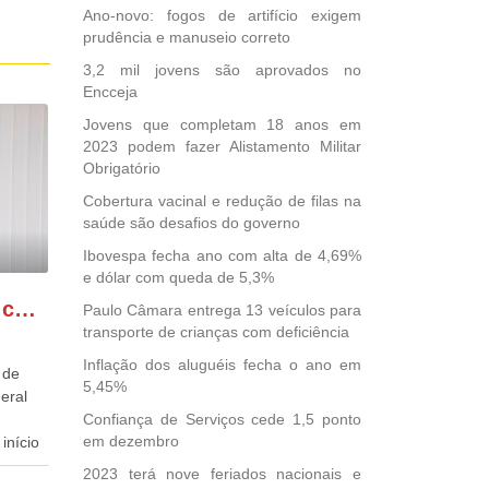
Ano-novo: fogos de artifício exigem
prudência e manuseio correto
3,2 mil jovens são aprovados no
Encceja
Jovens que completam 18 anos em
2023 podem fazer Alistamento Militar
Obrigatório
Cobertura vacinal e redução de filas na
saúde são desafios do governo
Ibovespa fecha ano com alta de 4,69%
e dólar com queda de 5,3%
GONZAGA PATRIOTA comemora o retorno da FUNASA
Paulo Câmara entrega 13 veículos para
transporte de crianças com deficiência
Inflação dos aluguéis fecha o ano em
 de
5,45%
eral
Confiança de Serviços cede 1,5 ponto
em dezembro
início
2023 terá nove feriados nacionais e
dida