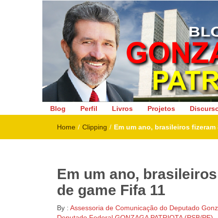
Deputado Federal
Blog
Perfil
Livros
Projetos
Discurs
Home
/
Clipping
/
Em um ano, brasileiros fizeram
Em um ano, brasileiros
de game Fifa 11
By :
Assessoria de Comunicação do Deputado Gonza
Deputado Federal GONZAGA PATRIOTA (PSB/PE)