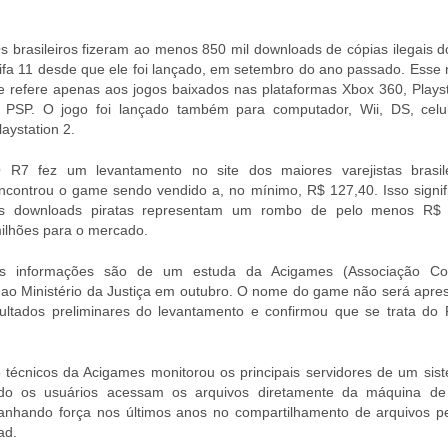
s brasileiros fizeram ao menos 850 mil downloads de cópias ilegais 
ifa 11 desde que ele foi lançado, em setembro do ano passado. Esse
e refere apenas aos jogos baixados nas plataformas Xbox 360, Playst
 PSP. O jogo foi lançado também para computador, Wii, DS, celu
laystation 2.
 R7 fez um levantamento no site dos maiores varejistas brasil
ncontrou o game sendo vendido a, no mínimo, R$ 127,40. Isso signif
s downloads piratas representam um rombo de pelo menos R$ 
ilhões para o mercado.
s informações são de um estuda da Acigames (Associação Com
ar ao Ministério da Justiça em outubro. O nome do game não será apre
ltados preliminares do levantamento e confirmou que se trata do F
técnicos da Acigames monitorou os principais servidores de um sis
ndo os usuários acessam os arquivos diretamente da máquina de
ganhando força nos últimos anos no compartilhamento de arquivos p
ad.