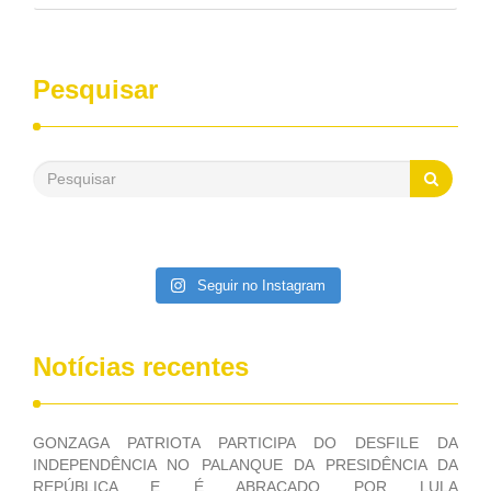
pelo Congresso Nacional. Gonzaga Patriota disse hoje em
entrevistas, que durante esses 40 anos, como parlamentar,
sempre contou com o apoio da FUNASA, para o
desenvolvimento dos seus municípios e, somente o ano
Pesquisar
passado, essa Fundação distribuiu mais de três bilhões de
reais, com suas maravilhosas ações, dentre alas, mais de
500 milhões, foram aplicados em serviços de melhoria do
saneamento básico, em pequenas comunidades rurais.
Patriota disse ainda que, mesmo sem mandato,
contribuiu muito na Câmara dos Deputados, para a retirada
da extinção da FUNASA, nessa Medida Provisória do
Executivo, aprovada ontem.
Seguir no Instagram
Notícias recentes
GONZAGA PATRIOTA PARTICIPA DO DESFILE DA
INDEPENDÊNCIA NO PALANQUE DA PRESIDÊNCIA DA
REPÚBLICA E É ABRAÇADO POR LULA