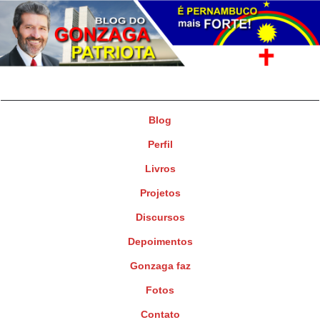
Gonzaga Patriota
Deputado Federal
Blog
Perfil
Livros
Projetos
Discursos
Depoimentos
Gonzaga faz
Fotos
Contato