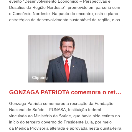
evento “Desenvolvimento Econômico – Perspectivas e
Desafios da Região Nordeste”, promovido em parceria com
o Consórcio Nordeste. Na pauta do encontro, está o plano
estratégico de desenvolvimento sustentável da região, e os
desafios para a elaboração de políticas públicas, que
possam solucionar problemas estruturais nesses estados. O
evento contou com a presença do Vice-presidente Geraldo
Alckmin, que também ocupa o Ministério do
Desenvolvimento, Indústria, Comércio e Serviços, o ex
governador de Pernambuco, agora Presidente do Banco do
Nordeste, Paulo Câmara, o ex Deputado Federal, e
atualmente Superintendente da SUDENE, Danilo Cabral, da
Governadora de Pernambuco, Raquel Lyra, os ministros da
Clipping
Casa Civil, Rui Costa, e da Integração e do Desenvolvimento
Regional, Waldez Góes, entre outras diversas autoridades
GONZAGA PATRIOTA comemora o retorno da FUNASA
de todo Nordeste que também ajudam a fomentar o
progresso da região.
Gonzaga Patriota comemorou a recriação da Fundação
Nacional de Saúde – FUNASA, Instituição federal
vinculada ao Ministério da Saúde, que havia sido extinta no
início do terceiro governo do Presidente Lula, por meio
da Medida Provisória alterada e aprovada nesta quinta-feira,