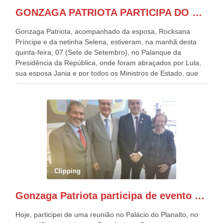
GONZAGA PATRIOTA PARTICIPA DO DESFILE DA INDEPENDÊNCIA NO PALANQUE DA PRESIDÊNCIA DA REPÚBLICA E É ABRAÇADO POR LULA E POR GERALDO ALCKMIN.
Gonzaga Patriota, acompanhado da esposa, Rocksana
Príncipe e da netinha Selena, estiveram, na manhã desta
quinta-feira, 07 (Sete de Setembro), no Palanque da
Presidência da República, onde foram abraçados por Lula,
sua esposa Janja e por todos os Ministros de Estado, que
estavam presentes, nos Desfiles da Independência da
República. Gonzaga Patriota que já participou de muitos
outros desfiles, na Esplanada dos Ministérios, disse ter sido
o deste ano, o maior e o mais organizado de todos. “Há
quatro décadas, como Patriota até no nome, participo
anualmente dos desfiles de Sete de Setembro, na
Esplanada dos Ministérios, em Brasília. Este ano, o governo
preparou espaços com cadeiras e coberturas, para 30.000
pessoas, só que o número de Patriotas Brasileiros
Clipping
Independentes, dobrou na Esplanada. Eu, Lula e os
presentes, ficamos muito felizes com isto”, disse Gonzaga
Gonzaga Patriota participa de evento em prol do desenvolvimento do Nordeste
Patriota.
Hoje, participei de uma reunião no Palácio do Planalto, no