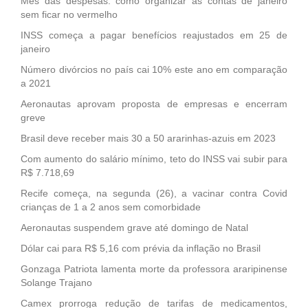
Mês das despesas: como organizar as contas de janeiro
sem ficar no vermelho
INSS começa a pagar benefícios reajustados em 25 de
janeiro
Número divórcios no país cai 10% este ano em comparação
a 2021
Aeronautas aprovam proposta de empresas e encerram
greve
Brasil deve receber mais 30 a 50 ararinhas-azuis em 2023
Com aumento do salário mínimo, teto do INSS vai subir para
R$ 7.718,69
Recife começa, na segunda (26), a vacinar contra Covid
crianças de 1 a 2 anos sem comorbidade
Aeronautas suspendem grave até domingo de Natal
Dólar cai para R$ 5,16 com prévia da inflação no Brasil
Gonzaga Patriota lamenta morte da professora araripinense
Solange Trajano
Camex prorroga redução de tarifas de medicamentos,