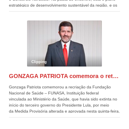
estratégico de desenvolvimento sustentável da região, e os
desafios para a elaboração de políticas públicas, que
possam solucionar problemas estruturais nesses estados. O
evento contou com a presença do Vice-presidente Geraldo
Alckmin, que também ocupa o Ministério do
Desenvolvimento, Indústria, Comércio e Serviços, o ex
governador de Pernambuco, agora Presidente do Banco do
Nordeste, Paulo Câmara, o ex Deputado Federal, e
atualmente Superintendente da SUDENE, Danilo Cabral, da
Governadora de Pernambuco, Raquel Lyra, os ministros da
Clipping
Casa Civil, Rui Costa, e da Integração e do Desenvolvimento
Regional, Waldez Góes, entre outras diversas autoridades
GONZAGA PATRIOTA comemora o retorno da FUNASA
de todo Nordeste que também ajudam a fomentar o
progresso da região.
Gonzaga Patriota comemorou a recriação da Fundação
Nacional de Saúde – FUNASA, Instituição federal
vinculada ao Ministério da Saúde, que havia sido extinta no
início do terceiro governo do Presidente Lula, por meio
da Medida Provisória alterada e aprovada nesta quinta-feira,
pelo Congresso Nacional. Gonzaga Patriota disse hoje em
entrevistas, que durante esses 40 anos, como parlamentar,