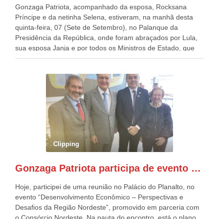
Gonzaga Patriota, acompanhado da esposa, Rocksana
Príncipe e da netinha Selena, estiveram, na manhã desta
quinta-feira, 07 (Sete de Setembro), no Palanque da
Presidência da República, onde foram abraçados por Lula,
sua esposa Janja e por todos os Ministros de Estado, que
estavam presentes, nos Desfiles da Independência da
República. Gonzaga Patriota que já participou de muitos
outros desfiles, na Esplanada dos Ministérios, disse ter sido
o deste ano, o maior e o mais organizado de todos. “Há
quatro décadas, como Patriota até no nome, participo
anualmente dos desfiles de Sete de Setembro, na
Esplanada dos Ministérios, em Brasília. Este ano, o governo
preparou espaços com cadeiras e coberturas, para 30.000
pessoas, só que o número de Patriotas Brasileiros
Clipping
Independentes, dobrou na Esplanada. Eu, Lula e os
presentes, ficamos muito felizes com isto”, disse Gonzaga
Gonzaga Patriota participa de evento em prol do desenvolvimento do Nordeste
Patriota.
Hoje, participei de uma reunião no Palácio do Planalto, no
evento “Desenvolvimento Econômico – Perspectivas e
Desafios da Região Nordeste”, promovido em parceria com
o Consórcio Nordeste. Na pauta do encontro, está o plano