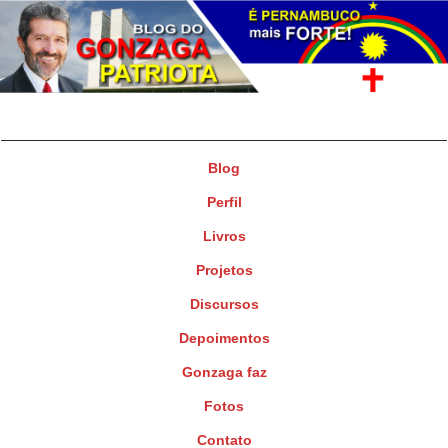
Gonzaga Patriota
Deputado Federal
Blog
Perfil
Livros
Projetos
Discursos
Depoimentos
Gonzaga faz
Fotos
Contato