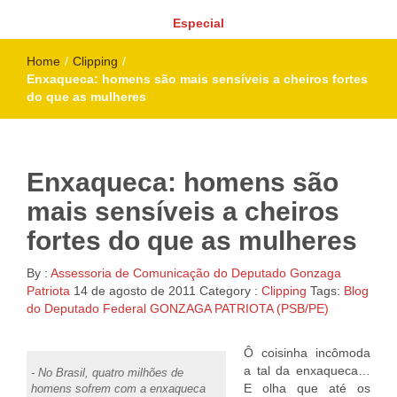
Especial
Home
/
Clipping
/
Enxaqueca: homens são mais sensíveis a cheiros fortes
do que as mulheres
Enxaqueca: homens são
mais sensíveis a cheiros
fortes do que as mulheres
By :
Assessoria de Comunicação do Deputado Gonzaga
Patriota
14 de agosto de 2011
Category :
Clipping
Tags:
Blog
do Deputado Federal GONZAGA PATRIOTA (PSB/PE)
Ô coisinha incômoda
a tal da enxaqueca…
- No Brasil, quatro milhões de
E olha que até os
homens sofrem com a enxaqueca