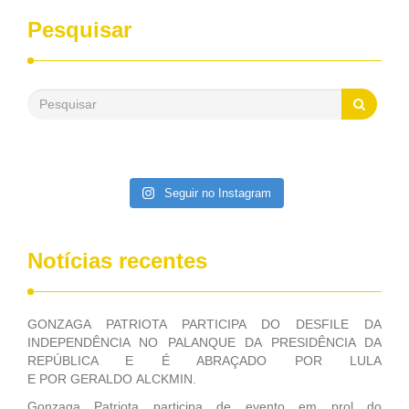
sempre contou com o apoio da FUNASA, para o
desenvolvimento dos seus municípios e, somente o ano
Pesquisar
passado, essa Fundação distribuiu mais de três bilhões de
reais, com suas maravilhosas ações, dentre alas, mais de
500 milhões, foram aplicados em serviços de melhoria do
saneamento básico, em pequenas comunidades rurais.
Patriota disse ainda que, mesmo sem mandato,
contribuiu muito na Câmara dos Deputados, para a retirada
da extinção da FUNASA, nessa Medida Provisória do
Executivo, aprovada ontem.
Seguir no Instagram
Notícias recentes
GONZAGA PATRIOTA PARTICIPA DO DESFILE DA
INDEPENDÊNCIA NO PALANQUE DA PRESIDÊNCIA DA
REPÚBLICA E É ABRAÇADO POR LULA
E POR GERALDO ALCKMIN.
Gonzaga Patriota participa de evento em prol do