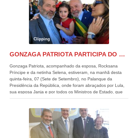
Clipping
GONZAGA PATRIOTA PARTICIPA DO DESFILE DA INDEPENDÊNCIA NO PALANQUE DA PRESIDÊNCIA DA REPÚBLICA E É ABRAÇADO POR LULA E POR GERALDO ALCKMIN.
Gonzaga Patriota, acompanhado da esposa, Rocksana
Príncipe e da netinha Selena, estiveram, na manhã desta
quinta-feira, 07 (Sete de Setembro), no Palanque da
Presidência da República, onde foram abraçados por Lula,
sua esposa Janja e por todos os Ministros de Estado, que
estavam presentes, nos Desfiles da Independência da
República. Gonzaga Patriota que já participou de muitos
outros desfiles, na Esplanada dos Ministérios, disse ter sido
o deste ano, o maior e o mais organizado de todos. “Há
quatro décadas, como Patriota até no nome, participo
anualmente dos desfiles de Sete de Setembro, na
Esplanada dos Ministérios, em Brasília. Este ano, o governo