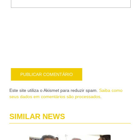
Noti
me
sob
nov
pub
por
e-
mail
Este site utiliza o Akismet para reduzir spam.
Saiba como
seus dados em comentários são processados
.
SIMILAR NEWS