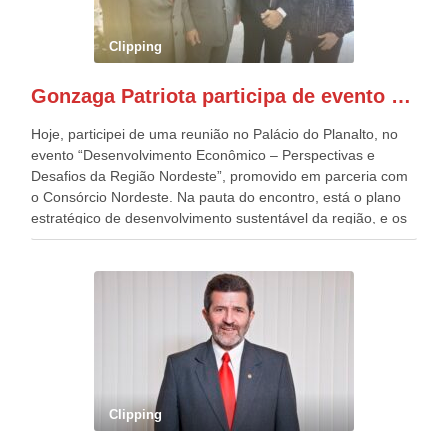
preparou espaços com cadeiras e coberturas, para 30.000
pessoas, só que o número de Patriotas Brasileiros
Clipping
Independentes, dobrou na Esplanada. Eu, Lula e os
presentes, ficamos muito felizes com isto”, disse Gonzaga
Gonzaga Patriota participa de evento em prol do desenvolvimento do Nordeste
Patriota.
Hoje, participei de uma reunião no Palácio do Planalto, no
evento “Desenvolvimento Econômico – Perspectivas e
Desafios da Região Nordeste”, promovido em parceria com
o Consórcio Nordeste. Na pauta do encontro, está o plano
estratégico de desenvolvimento sustentável da região, e os
desafios para a elaboração de políticas públicas, que
possam solucionar problemas estruturais nesses estados. O
evento contou com a presença do Vice-presidente Geraldo
Alckmin, que também ocupa o Ministério do
Desenvolvimento, Indústria, Comércio e Serviços, o ex
governador de Pernambuco, agora Presidente do Banco do
Nordeste, Paulo Câmara, o ex Deputado Federal, e
atualmente Superintendente da SUDENE, Danilo Cabral, da
Governadora de Pernambuco, Raquel Lyra, os ministros da
Clipping
Casa Civil, Rui Costa, e da Integração e do Desenvolvimento