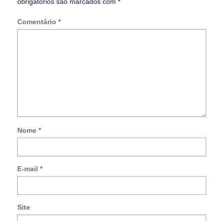
obrigatórios são marcados com
*
Comentário
*
Nome
*
Not
me
so
E-mail
*
no
co
po
e-
Site
mai