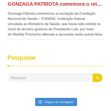
Regional, Waldez Góes, entre outras diversas autoridades
GONZAGA PATRIOTA comemora o retorno da FUNASA
de todo Nordeste que também ajudam a fomentar o
progresso da região.
Gonzaga Patriota comemorou a recriação da Fundação
Nacional de Saúde – FUNASA, Instituição federal
vinculada ao Ministério da Saúde, que havia sido extinta no
início do terceiro governo do Presidente Lula, por meio
da Medida Provisória alterada e aprovada nesta quinta-feira,
pelo Congresso Nacional. Gonzaga Patriota disse hoje em
entrevistas, que durante esses 40 anos, como parlamentar,
sempre contou com o apoio da FUNASA, para o
desenvolvimento dos seus municípios e, somente o ano
Pesquisar
passado, essa Fundação distribuiu mais de três bilhões de
reais, com suas maravilhosas ações, dentre alas, mais de
500 milhões, foram aplicados em serviços de melhoria do
saneamento básico, em pequenas comunidades rurais.
Patriota disse ainda que, mesmo sem mandato,
contribuiu muito na Câmara dos Deputados, para a retirada
da extinção da FUNASA, nessa Medida Provisória do
Executivo, aprovada ontem.
Seguir no Instagram