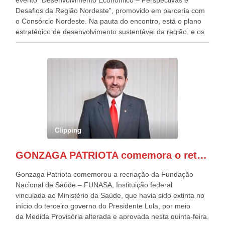
Desafios da Região Nordeste”, promovido em parceria com
o Consórcio Nordeste. Na pauta do encontro, está o plano
estratégico de desenvolvimento sustentável da região, e os
desafios para a elaboração de políticas públicas, que
possam solucionar problemas estruturais nesses estados. O
evento contou com a presença do Vice-presidente Geraldo
Alckmin, que também ocupa o Ministério do
Desenvolvimento, Indústria, Comércio e Serviços, o ex
governador de Pernambuco, agora Presidente do Banco do
Nordeste, Paulo Câmara, o ex Deputado Federal, e
atualmente Superintendente da SUDENE, Danilo Cabral, da
Governadora de Pernambuco, Raquel Lyra, os ministros da
Clipping
Casa Civil, Rui Costa, e da Integração e do Desenvolvimento
Regional, Waldez Góes, entre outras diversas autoridades
GONZAGA PATRIOTA comemora o retorno da FUNASA
de todo Nordeste que também ajudam a fomentar o
progresso da região.
Gonzaga Patriota comemorou a recriação da Fundação
Nacional de Saúde – FUNASA, Instituição federal
vinculada ao Ministério da Saúde, que havia sido extinta no
início do terceiro governo do Presidente Lula, por meio
da Medida Provisória alterada e aprovada nesta quinta-feira,