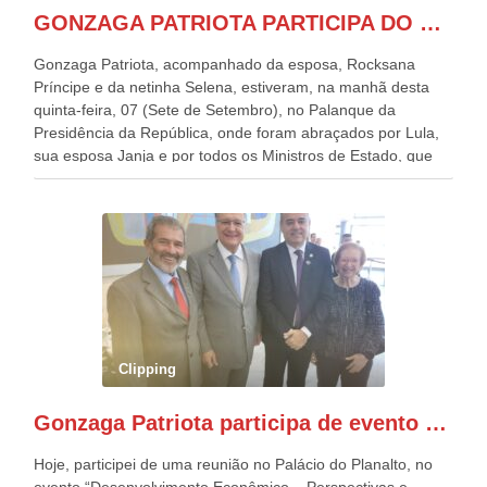
GONZAGA PATRIOTA PARTICIPA DO DESFILE DA INDEPENDÊNCIA NO PALANQUE DA PRESIDÊNCIA DA REPÚBLICA E É ABRAÇADO POR LULA E POR GERALDO ALCKMIN.
Gonzaga Patriota, acompanhado da esposa, Rocksana
Príncipe e da netinha Selena, estiveram, na manhã desta
quinta-feira, 07 (Sete de Setembro), no Palanque da
Presidência da República, onde foram abraçados por Lula,
sua esposa Janja e por todos os Ministros de Estado, que
estavam presentes, nos Desfiles da Independência da
República. Gonzaga Patriota que já participou de muitos
outros desfiles, na Esplanada dos Ministérios, disse ter sido
o deste ano, o maior e o mais organizado de todos. “Há
quatro décadas, como Patriota até no nome, participo
anualmente dos desfiles de Sete de Setembro, na
Esplanada dos Ministérios, em Brasília. Este ano, o governo
preparou espaços com cadeiras e coberturas, para 30.000
pessoas, só que o número de Patriotas Brasileiros
Clipping
Independentes, dobrou na Esplanada. Eu, Lula e os
presentes, ficamos muito felizes com isto”, disse Gonzaga
Gonzaga Patriota participa de evento em prol do desenvolvimento do Nordeste
Patriota.
Hoje, participei de uma reunião no Palácio do Planalto, no
evento “Desenvolvimento Econômico – Perspectivas e