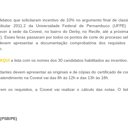
idatos que solicitaram incentivo de 10% no argumento final de classi
tibular 2011.2 da Universidade Federal de Pernambuco (UFPE)
cer à sede da Covest, no bairro do Derby, no Recife, até a próxima
22). Esses feras passaram por todos os pontos de corte do processo sel
devem apresentar a documentação comprobatória dos requisitos
o.
AQUI
a lista com os nomes dos 30 candidatos habilitados ao incentivo.
dantes devem apresentar as originais e de cópias do certificado de c
e atendimento na Covest vai das 8h às 12h e das 13h às 18h.
rem os requisitos, a Covest vai realizar o cálculo das notas. O lis
(PSB/PE)