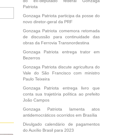
do ex-deputado federal Gonzaga
Patriota
Notifique-
me
Gonzaga Patriota participa da posse do
sobre
novo diretor-geral da PRF
novos
Gonzaga Patriota comemora retomada
comentários
de discussão para continuidade das
por
obras da Ferrovia Transnordestina
e-
mail.
Gonzaga Patriota entrega trator em
Bezerros
Gonzaga Patriota discute agricultura do
Vale do São Francisco com ministro
Paulo Teixeira
Gonzaga Patriota entrega livro que
conta sua trajetória política ao prefeito
João Campos
Gonzaga Patriota lamenta atos
antidemocráticos ocorridos em Brasília
Divulgado calendário de pagamentos
do Auxílio Brasil para 2023