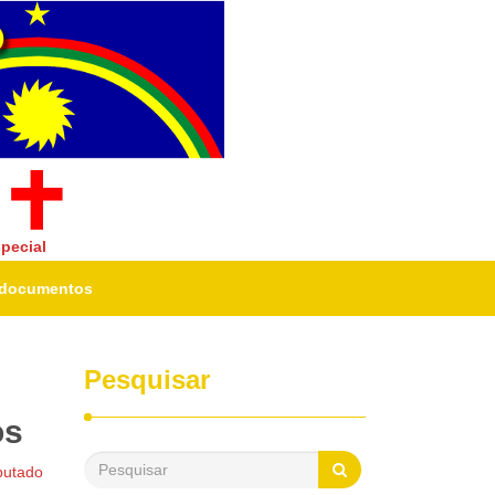
pecial
r documentos
Pesquisar
os
putado