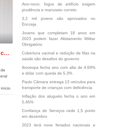
Ano-novo: fogos de artifício exigem
prudência e manuseio correto
3,2 mil jovens são aprovados no
Encceja
Jovens que completam 18 anos em
2023 podem fazer Alistamento Militar
Obrigatório
GONZAGA PATRIOTA comemora o retorno da FUNASA
Cobertura vacinal e redução de filas na
saúde são desafios do governo
Ibovespa fecha ano com alta de 4,69%
 de
e dólar com queda de 5,3%
eral
Paulo Câmara entrega 13 veículos para
transporte de crianças com deficiência
início
Inflação dos aluguéis fecha o ano em
dida
5,45%
esta
Confiança de Serviços cede 1,5 ponto
ional.
em dezembro
40
2023 terá nove feriados nacionais e