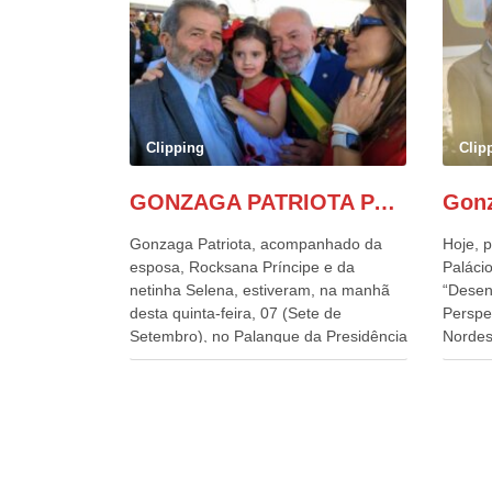
Clipping
Clip
GONZAGA PATRIOTA PARTICIPA DO DESFILE DA INDEPENDÊNCIA NO PALANQUE DA PRESIDÊNCIA DA REPÚBLICA E É ABRAÇADO POR LULA E POR GERALDO ALCKMIN.
Gonzaga Patriota, acompanhado da
Hoje, p
esposa, Rocksana Príncipe e da
Palácio
netinha Selena, estiveram, na manhã
“Desen
desta quinta-feira, 07 (Sete de
Perspe
Setembro), no Palanque da Presidência
Nordes
da República, onde foram abraçados
o Cons
por Lula, sua esposa Janja e por todos
encontr
os Ministros de Estado, que estavam
desenv
presentes, nos Desfiles da
e os d
Independência da República. Gonzaga
políti
Patriota que já participou de muitos
soluci