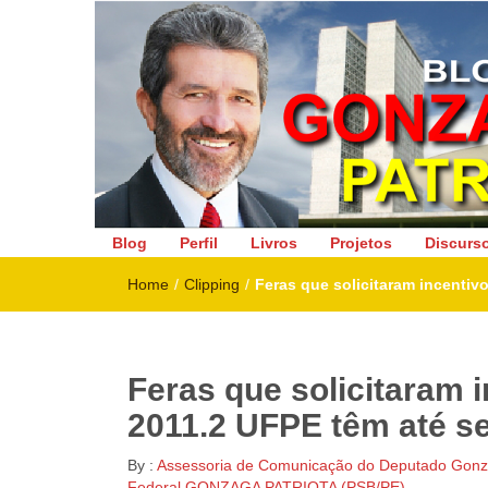
Deputado Federal
Blog
Perfil
Livros
Projetos
Discurs
Home
/
Clipping
/
Feras que solicitaram incentiv
Feras que solicitaram 
2011.2 UFPE têm até s
By :
Assessoria de Comunicação do Deputado Gonza
Federal GONZAGA PATRIOTA (PSB/PE)