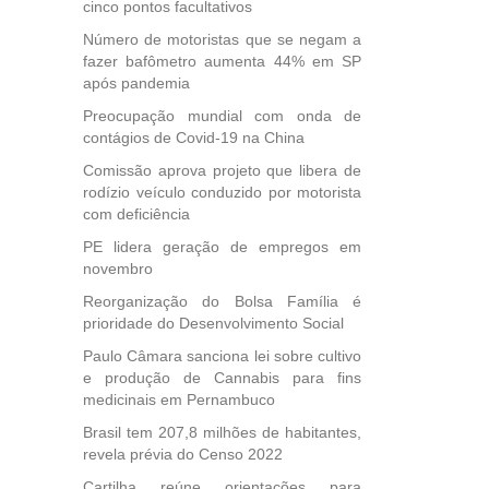
e
cinco pontos facultativos
 para
Número de motoristas que se negam a
icípios
fazer bafômetro aumenta 44% em SP
após pandemia
Preocupação mundial com onda de
contágios de Covid-19 na China
, mais
s em
Comissão aprova projeto que libera de
ento
rodízio veículo conduzido por motorista
des
com deficiência
, mesmo
PE lidera geração de empregos em
na
novembro
etirada
Reorganização do Bolsa Família é
Medida
prioridade do Desenvolvimento Social
da
Paulo Câmara sanciona lei sobre cultivo
e produção de Cannabis para fins
medicinais em Pernambuco
Brasil tem 207,8 milhões de habitantes,
revela prévia do Censo 2022
Cartilha reúne orientações para