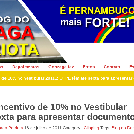
Gonzaga Patriota
os
Depoimentos
Gonzaga faz
Fotos
Contato
Es
o de 10% no Vestibular 2011.2 UFPE têm até sexta para apresenta
incentivo de 10% no Vestibular
exta para apresentar document
ga Patriota
18 de julho de 2011
Category :
Clipping
Tags:
Blog do De