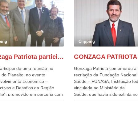
ping
Clipping
Gonzaga Patriota participa de evento em prol do desenvolvimento do Nordeste
articipei de uma reunião no
Gonzaga Patriota comemorou a
 do Planalto, no evento
recriação da Fundação Nacional
volvimento Econômico –
Saúde – FUNASA, Instituição fed
ctivas e Desafios da Região
vinculada ao Ministério da
te”, promovido em parceria com
Saúde, que havia sido extinta no 
órcio Nordeste. Na pauta do
do terceiro governo do
o, está o plano estratégico de
Presidente Lula, por meio da Me
olvimento sustentável da região,
Provisória alterada e aprovada n
esafios para a elaboração de
quinta-feira, pelo Congresso Nac
cas públicas, que possam
Gonzaga Patriota disse hoje em
onar problemas estruturais
entrevistas, que durante esses 