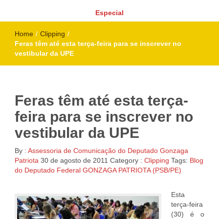
Especial
Home
/
Clipping
/
Feras têm até esta terça-feira para se inscrever no
vestibular da UPE
Feras têm até esta terça-
feira para se inscrever no
vestibular da UPE
By :
Assessoria de Comunicação do Deputado Gonzaga
Patriota
30 de agosto de 2011
Category :
Clipping
Tags:
Blog
do Deputado Federal GONZAGA PATRIOTA (PSB/PE)
Esta
terça-feira
(30) é o