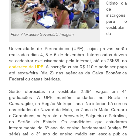
último dia
de
inscrições
para o
vestibular
da
Foto: Alexandre Severo/JC Imagem
Universidade de Pernambuco (UPE), cujas provas serão
realizadas dias 4, 5 e 6 de dezembro. Interessados devem
se cadastrar exclusivamente pela internet, até as 23h59, no
endereço da UPE
. A inscrição custa R$ 110 e pode ser paga
até sexta-feira (dia 2) nas agências da Caixa Econômica
Federal ou casas lotéricas.
Serão oferecidas no vestibular 2.864 vagas em 44
graduações. A UPE mantém unidades no Recife e
Camaragibe, na Região Metropolitana. No interior, há cursos
nas cidades de Nazaré da Mata, na Zona da Mata; Caruaru
e Garanhuns, no Agreste, e Arcoverde, Salgueiro e Petrolina,
no Sertão do Estado. Os candidatos que estudaram
integralmente do 6º ano do ensino fundamental (antiga 5ª
série) até o 3º ano do ensino médio em escola pública