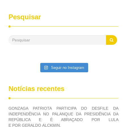
entrevistas, que durante esses 40 anos, como parlamentar,
sempre contou com o apoio da FUNASA, para o
desenvolvimento dos seus municípios e, somente o ano
Pesquisar
passado, essa Fundação distribuiu mais de três bilhões de
reais, com suas maravilhosas ações, dentre alas, mais de
500 milhões, foram aplicados em serviços de melhoria do
saneamento básico, em pequenas comunidades rurais.
Patriota disse ainda que, mesmo sem mandato,
contribuiu muito na Câmara dos Deputados, para a retirada
da extinção da FUNASA, nessa Medida Provisória do
Executivo, aprovada ontem.
Seguir no Instagram
Notícias recentes
GONZAGA PATRIOTA PARTICIPA DO DESFILE DA
INDEPENDÊNCIA NO PALANQUE DA PRESIDÊNCIA DA
REPÚBLICA E É ABRAÇADO POR LULA
E POR GERALDO ALCKMIN.