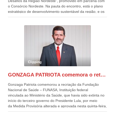
Desafios da Região Nordeste”, promovido em parceria com
o Consórcio Nordeste. Na pauta do encontro, está o plano
estratégico de desenvolvimento sustentável da região, e os
desafios para a elaboração de políticas públicas, que
possam solucionar problemas estruturais nesses estados. O
evento contou com a presença do Vice-presidente Geraldo
Alckmin, que também ocupa o Ministério do
Desenvolvimento, Indústria, Comércio e Serviços, o ex
governador de Pernambuco, agora Presidente do Banco do
Nordeste, Paulo Câmara, o ex Deputado Federal, e
atualmente Superintendente da SUDENE, Danilo Cabral, da
Governadora de Pernambuco, Raquel Lyra, os ministros da
Clipping
Casa Civil, Rui Costa, e da Integração e do Desenvolvimento
Regional, Waldez Góes, entre outras diversas autoridades
GONZAGA PATRIOTA comemora o retorno da FUNASA
de todo Nordeste que também ajudam a fomentar o
progresso da região.
Gonzaga Patriota comemorou a recriação da Fundação
Nacional de Saúde – FUNASA, Instituição federal
vinculada ao Ministério da Saúde, que havia sido extinta no
início do terceiro governo do Presidente Lula, por meio
da Medida Provisória alterada e aprovada nesta quinta-feira,
pelo Congresso Nacional. Gonzaga Patriota disse hoje em