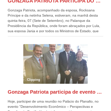
GONZAGA PATRIOTA PARTICIPA DO DESFILE DA INDEPENDÊNCIA NO PALANQUE DA PRESIDÊNCIA DA REPÚBLICA E É ABRAÇADO POR LULA E POR GERALDO ALCKMIN.
Gonzaga Patriota, acompanhado da esposa, Rocksana
Príncipe e da netinha Selena, estiveram, na manhã desta
quinta-feira, 07 (Sete de Setembro), no Palanque da
Presidência da República, onde foram abraçados por Lula,
sua esposa Janja e por todos os Ministros de Estado, que
estavam presentes, nos Desfiles da Independência da
República. Gonzaga Patriota que já participou de muitos
outros desfiles, na Esplanada dos Ministérios, disse ter sido
o deste ano, o maior e o mais organizado de todos. “Há
quatro décadas, como Patriota até no nome, participo
anualmente dos desfiles de Sete de Setembro, na
Esplanada dos Ministérios, em Brasília. Este ano, o governo
preparou espaços com cadeiras e coberturas, para 30.000
pessoas, só que o número de Patriotas Brasileiros
Clipping
Independentes, dobrou na Esplanada. Eu, Lula e os
presentes, ficamos muito felizes com isto”, disse Gonzaga
Gonzaga Patriota participa de evento em prol do desenvolvimento do Nordeste
Patriota.
Hoje, participei de uma reunião no Palácio do Planalto, no
evento “Desenvolvimento Econômico – Perspectivas e