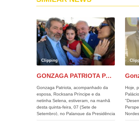
Clipping
Clip
GONZAGA PATRIOTA PARTICIPA DO DESFILE DA INDEPENDÊNCIA NO PALANQUE DA PRESIDÊNCIA DA REPÚBLICA E É ABRAÇADO POR LULA E POR GERALDO ALCKMIN.
Gonzaga Patriota, acompanhado da
Hoje, p
esposa, Rocksana Príncipe e da
Palácio
netinha Selena, estiveram, na manhã
“Desen
desta quinta-feira, 07 (Sete de
Perspe
Setembro), no Palanque da Presidência
Nordes
da República, onde foram abraçados
o Cons
por Lula, sua esposa Janja e por todos
encontr
os Ministros de Estado, que estavam
desenv