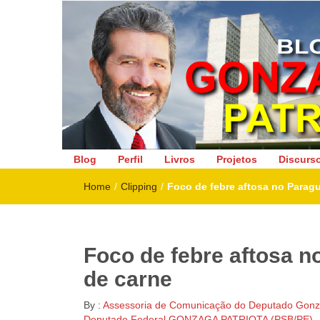
Deputado Federal
Blog
Perfil
Livros
Projetos
Discurs
Home
/
Clipping
/
Foco de febre aftosa no Paragu
Foco de febre aftosa n
de carne
By :
Assessoria de Comunicação do Deputado Gonza
Deputado Federal GONZAGA PATRIOTA (PSB/PE)