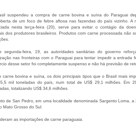
asil suspendeu a compra de carne bovina e suína do Paraguai de
berta de um foco de febre aftosa nas fazendas do país vizinho. A 
iada nesta terça-feira (20), serve para evitar o contágio da doe
is dos produtores brasileiros. Produtos com carne processada não s
ções.
 segunda-feira, 19, as autoridades sanitárias do governo refor
lização nas fronteiras com o Paraguai para tentar impedir a entrada 
cio desse setor foi completamente suspenso e não há previsão de re
 carne bovina e suína, os dois principais tipos que o Brasil mais im
u 5,5 mil toneladas do país, num total de US$ 29,1 milhões. Em 2
adas, totalizando US$ 34,6 milhões.
mento de San Pedro, em uma localidade denominada Sargento Loma, a
 o Mato Grosso do Sul.
nderam as importações de carne paraguaia.