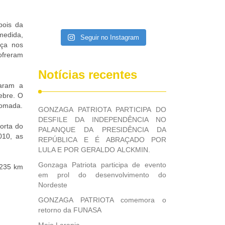
pois da
medida,
Seguir no Instagram
nça nos
ofreram
Notícias recentes
çaram a
febre. O
tomada.
GONZAGA PATRIOTA PARTICIPA DO
DESFILE DA INDEPENDÊNCIA NO
porta do
PALANQUE DA PRESIDÊNCIA DA
010, as
REPÚBLICA E É ABRAÇADO POR
LULA E POR GERALDO ALCKMIN.
Gonzaga Patriota participa de evento
 235 km
em prol do desenvolvimento do
Nordeste
GONZAGA PATRIOTA comemora o
retorno da FUNASA