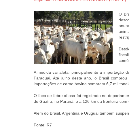
O Br
desco
anunc
anima
restri
Desde
fisca
comér
A medida vai afetar principalmente a importação de
Paraguai. Até julho deste ano, o Brasil compro
importações de carne bovina somaram 6,7 mil tonel
O foco de febre aftosa foi registrado no departa
de Guaíra, no Paraná, e a 126 km da fronteira com
Além do Brasil, Argentina e Uruguai também suspe
Fonte: R7