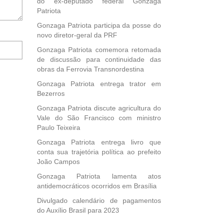
do ex-deputado federal Gonzaga
Patriota
Gonzaga Patriota participa da posse do
novo diretor-geral da PRF
Notifique-
Gonzaga Patriota comemora retomada
me
de discussão para continuidade das
sobre
obras da Ferrovia Transnordestina
novos
comentários
Gonzaga Patriota entrega trator em
por
Bezerros
e-
Gonzaga Patriota discute agricultura do
mail.
Vale do São Francisco com ministro
Paulo Teixeira
Gonzaga Patriota entrega livro que
conta sua trajetória política ao prefeito
João Campos
Gonzaga Patriota lamenta atos
antidemocráticos ocorridos em Brasília
Divulgado calendário de pagamentos
do Auxílio Brasil para 2023