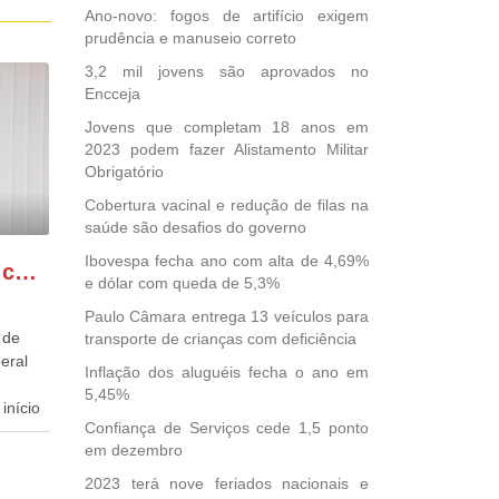
Ano-novo: fogos de artifício exigem
prudência e manuseio correto
3,2 mil jovens são aprovados no
Encceja
Jovens que completam 18 anos em
2023 podem fazer Alistamento Militar
Obrigatório
Cobertura vacinal e redução de filas na
saúde são desafios do governo
Ibovespa fecha ano com alta de 4,69%
GONZAGA PATRIOTA comemora o retorno da FUNASA
e dólar com queda de 5,3%
Paulo Câmara entrega 13 veículos para
 de
transporte de crianças com deficiência
eral
Inflação dos aluguéis fecha o ano em
5,45%
início
Confiança de Serviços cede 1,5 ponto
em dezembro
dida
esta
2023 terá nove feriados nacionais e