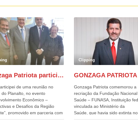
ping
Clipping
Gonzaga Patriota participa de evento em prol do desenvolvimento do Nordeste
articipei de uma reunião no
Gonzaga Patriota comemorou a
 do Planalto, no evento
recriação da Fundação Nacional
volvimento Econômico –
Saúde – FUNASA, Instituição fed
ctivas e Desafios da Região
vinculada ao Ministério da
te”, promovido em parceria com
Saúde, que havia sido extinta no 
órcio Nordeste. Na pauta do
do terceiro governo do
o, está o plano estratégico de
Presidente Lula, por meio da Me
olvimento sustentável da região,
Provisória alterada e aprovada n