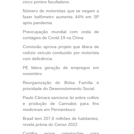
ional.
cinco pontos facultativos
Número de motoristas que se negam a
40
fazer bafômetro aumenta 44% em SP
e
após pandemia
 para
Preocupação mundial com onda de
icípios
contágios de Covid-19 na China
Comissão aprova projeto que libera de
rodízio veículo conduzido por motorista
, mais
com deficiência
s em
PE lidera geração de empregos em
ento
novembro
des
, mesmo
Reorganização do Bolsa Família é
na
prioridade do Desenvolvimento Social
etirada
Paulo Câmara sanciona lei sobre cultivo
Medida
e produção de Cannabis para fins
da
medicinais em Pernambuco
Brasil tem 207,8 milhões de habitantes,
revela prévia do Censo 2022
Cartilha reúne orientações para