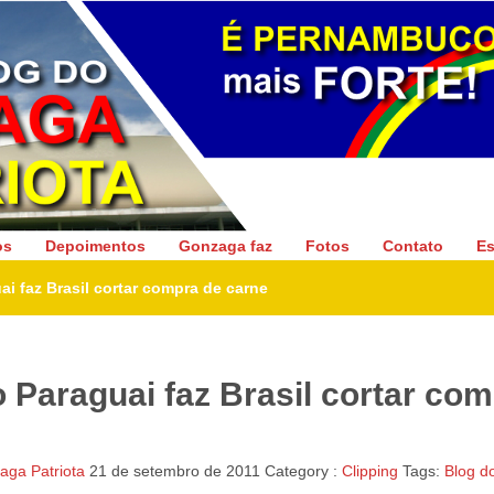
Gonzaga Patriota
os
Depoimentos
Gonzaga faz
Fotos
Contato
Es
ai faz Brasil cortar compra de carne
o Paraguai faz Brasil cortar co
ga Patriota
21 de setembro de 2011
Category :
Clipping
Tags:
Blog d