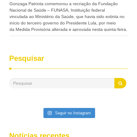
progresso da região.
Gonzaga Patriota comemorou a recriação da Fundação
Nacional de Saúde – FUNASA, Instituição federal
vinculada ao Ministério da Saúde, que havia sido extinta no
início do terceiro governo do Presidente Lula, por meio
da Medida Provisória alterada e aprovada nesta quinta-feira,
pelo Congresso Nacional. Gonzaga Patriota disse hoje em
entrevistas, que durante esses 40 anos, como parlamentar,
sempre contou com o apoio da FUNASA, para o
desenvolvimento dos seus municípios e, somente o ano
Pesquisar
passado, essa Fundação distribuiu mais de três bilhões de
reais, com suas maravilhosas ações, dentre alas, mais de
500 milhões, foram aplicados em serviços de melhoria do
saneamento básico, em pequenas comunidades rurais.
Patriota disse ainda que, mesmo sem mandato,
contribuiu muito na Câmara dos Deputados, para a retirada
da extinção da FUNASA, nessa Medida Provisória do
Executivo, aprovada ontem.
Seguir no Instagram
Notícias recentes