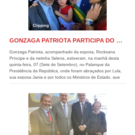
Clipping
GONZAGA PATRIOTA PARTICIPA DO DESFILE DA INDEPENDÊNCIA NO PALANQUE DA PRESIDÊNCIA DA REPÚBLICA E É ABRAÇADO POR LULA E POR GERALDO ALCKMIN.
Gonzaga Patriota, acompanhado da esposa, Rocksana
Príncipe e da netinha Selena, estiveram, na manhã desta
quinta-feira, 07 (Sete de Setembro), no Palanque da
Presidência da República, onde foram abraçados por Lula,
sua esposa Janja e por todos os Ministros de Estado, que
estavam presentes, nos Desfiles da Independência da
República. Gonzaga Patriota que já participou de muitos
outros desfiles, na Esplanada dos Ministérios, disse ter sido
o deste ano, o maior e o mais organizado de todos. “Há
quatro décadas, como Patriota até no nome, participo
anualmente dos desfiles de Sete de Setembro, na
Esplanada dos Ministérios, em Brasília. Este ano, o governo
preparou espaços com cadeiras e coberturas, para 30.000
pessoas, só que o número de Patriotas Brasileiros