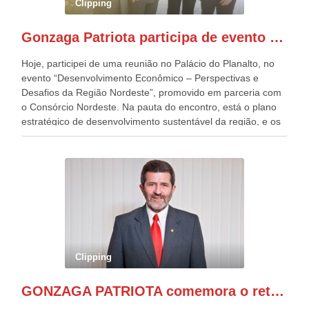
Clipping
Independentes, dobrou na Esplanada. Eu, Lula e os
presentes, ficamos muito felizes com isto”, disse Gonzaga
Gonzaga Patriota participa de evento em prol do desenvolvimento do Nordeste
Patriota.
Hoje, participei de uma reunião no Palácio do Planalto, no
evento “Desenvolvimento Econômico – Perspectivas e
Desafios da Região Nordeste”, promovido em parceria com
o Consórcio Nordeste. Na pauta do encontro, está o plano
estratégico de desenvolvimento sustentável da região, e os
desafios para a elaboração de políticas públicas, que
possam solucionar problemas estruturais nesses estados. O
evento contou com a presença do Vice-presidente Geraldo
Alckmin, que também ocupa o Ministério do
Desenvolvimento, Indústria, Comércio e Serviços, o ex
governador de Pernambuco, agora Presidente do Banco do
Nordeste, Paulo Câmara, o ex Deputado Federal, e
atualmente Superintendente da SUDENE, Danilo Cabral, da
Governadora de Pernambuco, Raquel Lyra, os ministros da
Clipping
Casa Civil, Rui Costa, e da Integração e do Desenvolvimento
Regional, Waldez Góes, entre outras diversas autoridades
GONZAGA PATRIOTA comemora o retorno da FUNASA
de todo Nordeste que também ajudam a fomentar o