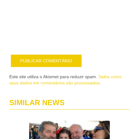
me
sob
nov
pub
por
e-
mail
Este site utiliza o Akismet para reduzir spam.
Saiba como
seus dados em comentários são processados
.
SIMILAR NEWS