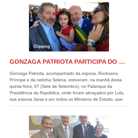
Clipping
GONZAGA PATRIOTA PARTICIPA DO DESFILE DA INDEPENDÊNCIA NO PALANQUE DA PRESIDÊNCIA DA REPÚBLICA E É ABRAÇADO POR LULA E POR GERALDO ALCKMIN.
Gonzaga Patriota, acompanhado da esposa, Rocksana
Príncipe e da netinha Selena, estiveram, na manhã desta
quinta-feira, 07 (Sete de Setembro), no Palanque da
Presidência da República, onde foram abraçados por Lula,
sua esposa Janja e por todos os Ministros de Estado, que
estavam presentes, nos Desfiles da Independência da
República. Gonzaga Patriota que já participou de muitos
outros desfiles, na Esplanada dos Ministérios, disse ter sido
o deste ano, o maior e o mais organizado de todos. “Há
quatro décadas, como Patriota até no nome, participo
anualmente dos desfiles de Sete de Setembro, na