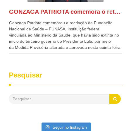
Casa Civil, Rui Costa, e da Integração e do Desenvolvimento
Regional, Waldez Góes, entre outras diversas autoridades
GONZAGA PATRIOTA comemora o retorno da FUNASA
de todo Nordeste que também ajudam a fomentar o
progresso da região.
Gonzaga Patriota comemorou a recriação da Fundação
Nacional de Saúde – FUNASA, Instituição federal
vinculada ao Ministério da Saúde, que havia sido extinta no
início do terceiro governo do Presidente Lula, por meio
da Medida Provisória alterada e aprovada nesta quinta-feira,
pelo Congresso Nacional. Gonzaga Patriota disse hoje em
entrevistas, que durante esses 40 anos, como parlamentar,
sempre contou com o apoio da FUNASA, para o
desenvolvimento dos seus municípios e, somente o ano
Pesquisar
passado, essa Fundação distribuiu mais de três bilhões de
reais, com suas maravilhosas ações, dentre alas, mais de
500 milhões, foram aplicados em serviços de melhoria do
saneamento básico, em pequenas comunidades rurais.
Patriota disse ainda que, mesmo sem mandato,
contribuiu muito na Câmara dos Deputados, para a retirada
da extinção da FUNASA, nessa Medida Provisória do
Executivo, aprovada ontem.
Seguir no Instagram