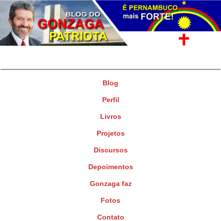
Gonzaga Patriota
Deputado Federal
Blog
Perfil
Livros
Projetos
Discursos
Depoimentos
Gonzaga faz
Fotos
Contato