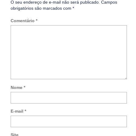
O seu endereço de e-mail não será publicado.
Campos
obrigatórios são marcados com
*
Comentário
*
Nome
*
Not
me
so
E-mail
*
no
co
po
e-
Site
mai