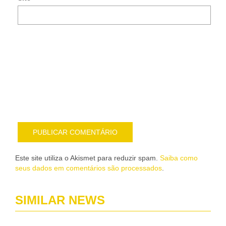
Noti
me
sob
nov
pub
por
e-
mail
Este site utiliza o Akismet para reduzir spam.
Saiba como
seus dados em comentários são processados
.
SIMILAR NEWS