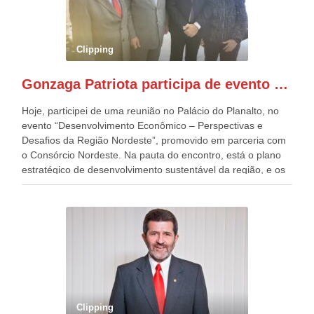
Esplanada dos Ministérios, em Brasília. Este ano, o governo
preparou espaços com cadeiras e coberturas, para 30.000
pessoas, só que o número de Patriotas Brasileiros
Clipping
Independentes, dobrou na Esplanada. Eu, Lula e os
presentes, ficamos muito felizes com isto”, disse Gonzaga
Gonzaga Patriota participa de evento em prol do desenvolvimento do Nordeste
Patriota.
Hoje, participei de uma reunião no Palácio do Planalto, no
evento “Desenvolvimento Econômico – Perspectivas e
Desafios da Região Nordeste”, promovido em parceria com
o Consórcio Nordeste. Na pauta do encontro, está o plano
estratégico de desenvolvimento sustentável da região, e os
desafios para a elaboração de políticas públicas, que
possam solucionar problemas estruturais nesses estados. O
evento contou com a presença do Vice-presidente Geraldo
Alckmin, que também ocupa o Ministério do
Desenvolvimento, Indústria, Comércio e Serviços, o ex
governador de Pernambuco, agora Presidente do Banco do
Nordeste, Paulo Câmara, o ex Deputado Federal, e
atualmente Superintendente da SUDENE, Danilo Cabral, da
Governadora de Pernambuco, Raquel Lyra, os ministros da
Clipping