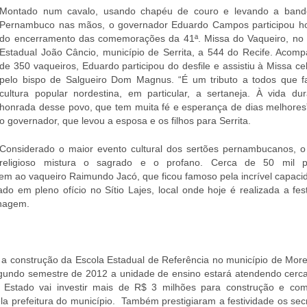
Montado num cavalo, usando chapéu de couro e levando a band
Pernambuco nas mãos, o governador Eduardo Campos participou ho
do encerramento das comemorações da 41ª. Missa do Vaqueiro, no
Estadual João Câncio, município de Serrita, a 544 do Recife. Acom
de 350 vaqueiros, Eduardo participou do desfile e assistiu à Missa c
pelo bispo de Salgueiro Dom Magnus. “É um tributo a todos que 
cultura popular nordestina, em particular, a sertaneja. À vida du
honrada desse povo, que tem muita fé e esperança de dias melhores”
o governador, que levou a esposa e os filhos para Serrita.
Considerado o maior evento cultural dos sertões pernambucanos, o 
religioso mistura o sagrado e o profano. Cerca de 50 mil p
 ao vaqueiro Raimundo Jacó, que ficou famoso pela incrível capaci
do em pleno ofício no Sítio Lajes, local onde hoje é realizada a fes
enagem.
 a construção da Escola Estadual de Referência no município de Morei
undo semestre de 2012 a unidade de ensino estará atendendo cerca
 Estado vai investir mais de R$ 3 milhões para construção e co
a prefeitura do município. Também prestigiaram a festividade os secr