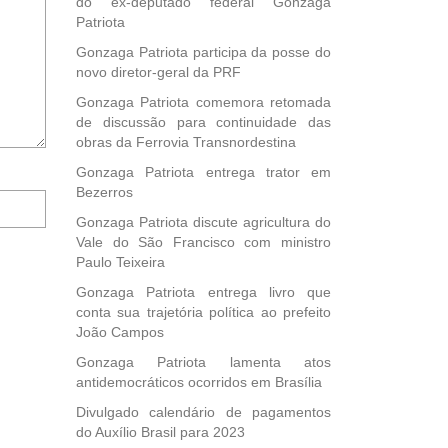
do ex-deputado federal Gonzaga
Patriota
Gonzaga Patriota participa da posse do
novo diretor-geral da PRF
Gonzaga Patriota comemora retomada
de discussão para continuidade das
obras da Ferrovia Transnordestina
Gonzaga Patriota entrega trator em
Bezerros
Notifique-
me
Gonzaga Patriota discute agricultura do
sobre
Vale do São Francisco com ministro
novos
Paulo Teixeira
comentários
Gonzaga Patriota entrega livro que
por
conta sua trajetória política ao prefeito
e-
João Campos
mail.
Gonzaga Patriota lamenta atos
antidemocráticos ocorridos em Brasília
Divulgado calendário de pagamentos
do Auxílio Brasil para 2023