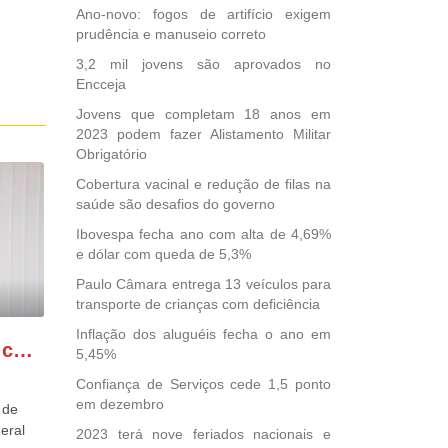
Ano-novo: fogos de artifício exigem
prudência e manuseio correto
3,2 mil jovens são aprovados no
Encceja
Jovens que completam 18 anos em
2023 podem fazer Alistamento Militar
Obrigatório
Cobertura vacinal e redução de filas na
saúde são desafios do governo
Ibovespa fecha ano com alta de 4,69%
e dólar com queda de 5,3%
Paulo Câmara entrega 13 veículos para
transporte de crianças com deficiência
Inflação dos aluguéis fecha o ano em
GONZAGA PATRIOTA comemora o retorno da FUNASA
5,45%
Confiança de Serviços cede 1,5 ponto
em dezembro
 de
eral
2023 terá nove feriados nacionais e