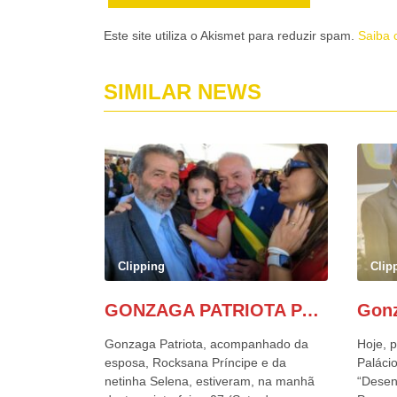
Este site utiliza o Akismet para reduzir spam.
Saiba 
SIMILAR NEWS
Clipping
Clip
GONZAGA PATRIOTA PARTICIPA DO DESFILE DA INDEPENDÊNCIA NO PALANQUE DA PRESIDÊNCIA DA REPÚBLICA E É ABRAÇADO POR LULA E POR GERALDO ALCKMIN.
Gonzaga Patriota, acompanhado da
Hoje, p
esposa, Rocksana Príncipe e da
Palácio
netinha Selena, estiveram, na manhã
“Desen