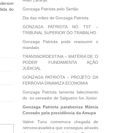
Maio Laranja
nderson
Gonzaga Patriota pelo Sertão
dida do
Dia das mães de Gonzaga Patriota
GONZAGA PATRIOTA NO TST –
TRIBUNAL SUPERIOR DO TRABALHO
Gonzaga Patriota pode reassumir o
mandato
TRANSNORDESTINA – MATÉRIA DE ‘O
PODER’ FUNDAMENTA AÇÃO
JUDICIAL
GONZAGA PATRIOTA – PROJETO DA
FERROVIA DINAMIZA ECONOMIA
Gonzaga Patriota lamenta falecimento
do ex-vereador de Salgueiro Ivo Júnior
Gonzaga Patriota parabeniza Márcia
Conrado pela presidência da Amupe
Valmir Tunu comemora chegada de
retroescavadeira que conseguiu através