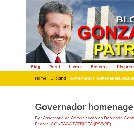
Deputado Federal
Blog
Perfil
Livros
Projetos
Discurs
Home
/
Clipping
/
Governador homenageia vaquei
Governador homenageia
By :
Assessoria de Comunicação do Deputado Gonza
Federal GONZAGA PATRIOTA (PSB/PE)