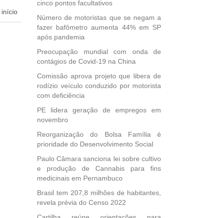
cinco pontos facultativos
início
Número de motoristas que se negam a
fazer bafômetro aumenta 44% em SP
dida
após pandemia
esta
Preocupação mundial com onda de
ional.
contágios de Covid-19 na China
40
Comissão aprova projeto que libera de
e
rodízio veículo conduzido por motorista
 para
com deficiência
icípios
PE lidera geração de empregos em
novembro
Reorganização do Bolsa Família é
prioridade do Desenvolvimento Social
, mais
s em
Paulo Câmara sanciona lei sobre cultivo
ento
e produção de Cannabis para fins
des
medicinais em Pernambuco
, mesmo
Brasil tem 207,8 milhões de habitantes,
na
revela prévia do Censo 2022
etirada
Medida
Cartilha reúne orientações para