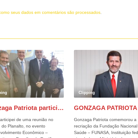
como seus dados em comentários são processados
.
ping
Clipping
Gonzaga Patriota participa de evento em prol do desenvolvimento do Nordeste
articipei de uma reunião no
Gonzaga Patriota comemorou a
 do Planalto, no evento
recriação da Fundação Nacional
volvimento Econômico –
Saúde – FUNASA, Instituição fed