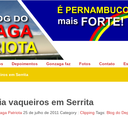
Gonzaga Patriota
os
Depoimentos
Gonzaga faz
Fotos
Contato
Es
ros em Serrita
 vaqueiros em Serrita
ga Patriota
25 de julho de 2011
Category :
Clipping
Tags:
Blog do De