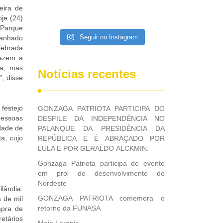
eira de
je (24)
 Parque
Seguir no Instagram
panhado
elebrada
fazem a
ra, mas
Notícias recentes
, disse
festejo
GONZAGA PATRIOTA PARTICIPA DO
essoas
DESFILE DA INDEPENDÊNCIA NO
dade de
PALANQUE DA PRESIDÊNCIA DA
ta, cujo
REPÚBLICA E É ABRAÇADO POR
LULA E POR GERALDO ALCKMIN.
Gonzaga Patriota participa de evento
em prol do desenvolvimento do
Nordeste
lândia.
GONZAGA PATRIOTA comemora o
 de mil
retorno da FUNASA
mpra de
etários