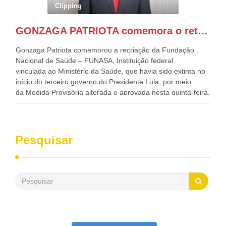
Governadora de Pernambuco, Raquel Lyra, os ministros da
Clipping
Casa Civil, Rui Costa, e da Integração e do Desenvolvimento
Regional, Waldez Góes, entre outras diversas autoridades
GONZAGA PATRIOTA comemora o retorno da FUNASA
de todo Nordeste que também ajudam a fomentar o
progresso da região.
Gonzaga Patriota comemorou a recriação da Fundação
Nacional de Saúde – FUNASA, Instituição federal
vinculada ao Ministério da Saúde, que havia sido extinta no
início do terceiro governo do Presidente Lula, por meio
da Medida Provisória alterada e aprovada nesta quinta-feira,
pelo Congresso Nacional. Gonzaga Patriota disse hoje em
entrevistas, que durante esses 40 anos, como parlamentar,
sempre contou com o apoio da FUNASA, para o
desenvolvimento dos seus municípios e, somente o ano
Pesquisar
passado, essa Fundação distribuiu mais de três bilhões de
reais, com suas maravilhosas ações, dentre alas, mais de
500 milhões, foram aplicados em serviços de melhoria do
saneamento básico, em pequenas comunidades rurais.
Patriota disse ainda que, mesmo sem mandato,
contribuiu muito na Câmara dos Deputados, para a retirada
da extinção da FUNASA, nessa Medida Provisória do
Executivo, aprovada ontem.