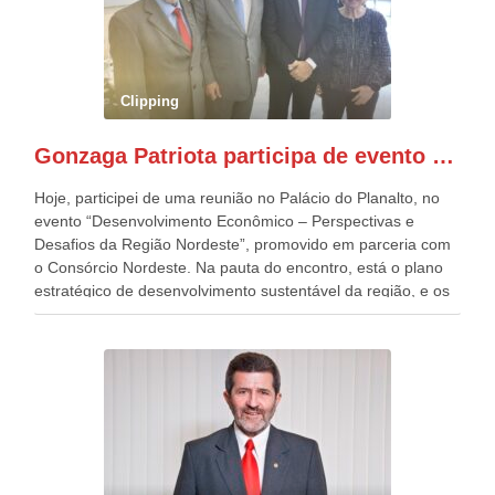
anualmente dos desfiles de Sete de Setembro, na
Esplanada dos Ministérios, em Brasília. Este ano, o governo
preparou espaços com cadeiras e coberturas, para 30.000
pessoas, só que o número de Patriotas Brasileiros
Clipping
Independentes, dobrou na Esplanada. Eu, Lula e os
presentes, ficamos muito felizes com isto”, disse Gonzaga
Gonzaga Patriota participa de evento em prol do desenvolvimento do Nordeste
Patriota.
Hoje, participei de uma reunião no Palácio do Planalto, no
evento “Desenvolvimento Econômico – Perspectivas e
Desafios da Região Nordeste”, promovido em parceria com
o Consórcio Nordeste. Na pauta do encontro, está o plano
estratégico de desenvolvimento sustentável da região, e os
desafios para a elaboração de políticas públicas, que
possam solucionar problemas estruturais nesses estados. O
evento contou com a presença do Vice-presidente Geraldo
Alckmin, que também ocupa o Ministério do
Desenvolvimento, Indústria, Comércio e Serviços, o ex
governador de Pernambuco, agora Presidente do Banco do
Nordeste, Paulo Câmara, o ex Deputado Federal, e
atualmente Superintendente da SUDENE, Danilo Cabral, da