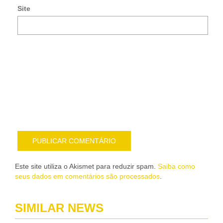
e-
Site
mai
Noti
me
sob
nov
pub
por
e-
mail
Este site utiliza o Akismet para reduzir spam.
Saiba como
seus dados em comentários são processados
.
SIMILAR NEWS