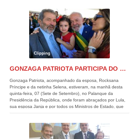
Clipping
GONZAGA PATRIOTA PARTICIPA DO DESFILE DA INDEPENDÊNCIA NO PALANQUE DA PRESIDÊNCIA DA REPÚBLICA E É ABRAÇADO POR LULA E POR GERALDO ALCKMIN.
Gonzaga Patriota, acompanhado da esposa, Rocksana
Príncipe e da netinha Selena, estiveram, na manhã desta
quinta-feira, 07 (Sete de Setembro), no Palanque da
Presidência da República, onde foram abraçados por Lula,
sua esposa Janja e por todos os Ministros de Estado, que
estavam presentes, nos Desfiles da Independência da
República. Gonzaga Patriota que já participou de muitos
outros desfiles, na Esplanada dos Ministérios, disse ter sido
o deste ano, o maior e o mais organizado de todos. “Há
quatro décadas, como Patriota até no nome, participo