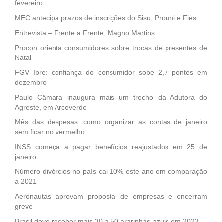
fevereiro
MEC antecipa prazos de inscrições do Sisu, Prouni e Fies
Entrevista – Frente a Frente, Magno Martins
Procon orienta consumidores sobre trocas de presentes de
Natal
FGV Ibre: confiança do consumidor sobe 2,7 pontos em
dezembro
Paulo Câmara inaugura mais um trecho da Adutora do
Agreste, em Arcoverde
Mês das despesas: como organizar as contas de janeiro
sem ficar no vermelho
INSS começa a pagar benefícios reajustados em 25 de
janeiro
Número divórcios no país cai 10% este ano em comparação
a 2021
Aeronautas aprovam proposta de empresas e encerram
greve
Brasil deve receber mais 30 a 50 ararinhas-azuis em 2023