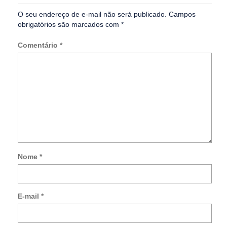
O seu endereço de e-mail não será publicado.
Campos
obrigatórios são marcados com
*
Comentário
*
Nome
*
Not
me
so
E-mail
*
no
co
po