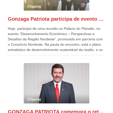
pessoas, só que o número de Patriotas Brasileiros
Clipping
Independentes, dobrou na Esplanada. Eu, Lula e os
presentes, ficamos muito felizes com isto”, disse Gonzaga
Gonzaga Patriota participa de evento em prol do desenvolvimento do Nordeste
Patriota.
Hoje, participei de uma reunião no Palácio do Planalto, no
evento “Desenvolvimento Econômico – Perspectivas e
Desafios da Região Nordeste”, promovido em parceria com
o Consórcio Nordeste. Na pauta do encontro, está o plano
estratégico de desenvolvimento sustentável da região, e os
desafios para a elaboração de políticas públicas, que
possam solucionar problemas estruturais nesses estados. O
evento contou com a presença do Vice-presidente Geraldo
Alckmin, que também ocupa o Ministério do
Desenvolvimento, Indústria, Comércio e Serviços, o ex
governador de Pernambuco, agora Presidente do Banco do
Nordeste, Paulo Câmara, o ex Deputado Federal, e
atualmente Superintendente da SUDENE, Danilo Cabral, da
Governadora de Pernambuco, Raquel Lyra, os ministros da
Clipping
Casa Civil, Rui Costa, e da Integração e do Desenvolvimento
Regional, Waldez Góes, entre outras diversas autoridades
GONZAGA PATRIOTA comemora o retorno da FUNASA