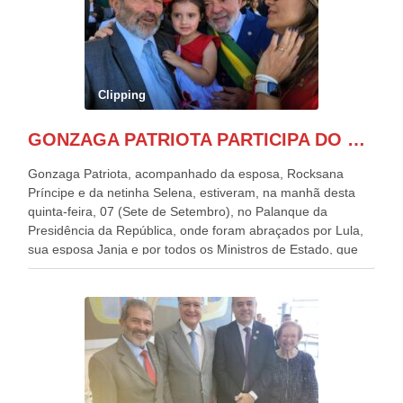
Clipping
GONZAGA PATRIOTA PARTICIPA DO DESFILE DA INDEPENDÊNCIA NO PALANQUE DA PRESIDÊNCIA DA REPÚBLICA E É ABRAÇADO POR LULA E POR GERALDO ALCKMIN.
Gonzaga Patriota, acompanhado da esposa, Rocksana
Príncipe e da netinha Selena, estiveram, na manhã desta
quinta-feira, 07 (Sete de Setembro), no Palanque da
Presidência da República, onde foram abraçados por Lula,
sua esposa Janja e por todos os Ministros de Estado, que
estavam presentes, nos Desfiles da Independência da
República. Gonzaga Patriota que já participou de muitos
outros desfiles, na Esplanada dos Ministérios, disse ter sido
o deste ano, o maior e o mais organizado de todos. “Há
quatro décadas, como Patriota até no nome, participo
anualmente dos desfiles de Sete de Setembro, na
Esplanada dos Ministérios, em Brasília. Este ano, o governo
preparou espaços com cadeiras e coberturas, para 30.000