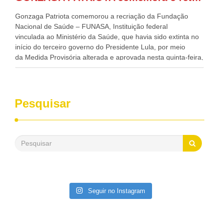
de todo Nordeste que também ajudam a fomentar o
progresso da região.
Gonzaga Patriota comemorou a recriação da Fundação
Nacional de Saúde – FUNASA, Instituição federal
vinculada ao Ministério da Saúde, que havia sido extinta no
início do terceiro governo do Presidente Lula, por meio
da Medida Provisória alterada e aprovada nesta quinta-feira,
pelo Congresso Nacional. Gonzaga Patriota disse hoje em
entrevistas, que durante esses 40 anos, como parlamentar,
sempre contou com o apoio da FUNASA, para o
desenvolvimento dos seus municípios e, somente o ano
Pesquisar
passado, essa Fundação distribuiu mais de três bilhões de
reais, com suas maravilhosas ações, dentre alas, mais de
500 milhões, foram aplicados em serviços de melhoria do
saneamento básico, em pequenas comunidades rurais.
Patriota disse ainda que, mesmo sem mandato,
contribuiu muito na Câmara dos Deputados, para a retirada
da extinção da FUNASA, nessa Medida Provisória do
Executivo, aprovada ontem.
Seguir no Instagram