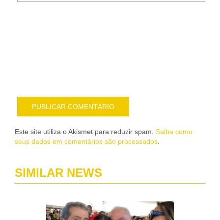
Noti
me
sob
nov
pub
por
e-
mail
Este site utiliza o Akismet para reduzir spam.
Saiba como
seus dados em comentários são processados
.
SIMILAR NEWS