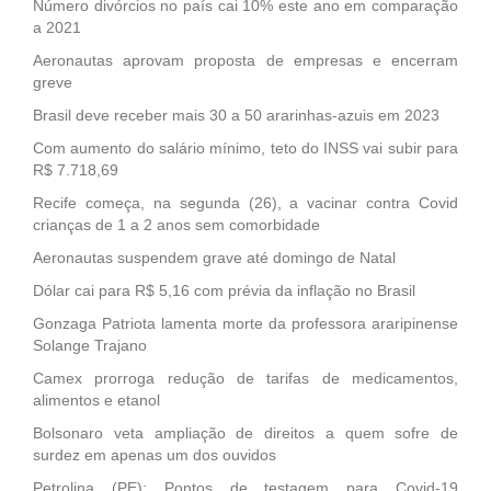
Número divórcios no país cai 10% este ano em comparação
a 2021
Aeronautas aprovam proposta de empresas e encerram
greve
Brasil deve receber mais 30 a 50 ararinhas-azuis em 2023
Com aumento do salário mínimo, teto do INSS vai subir para
R$ 7.718,69
Recife começa, na segunda (26), a vacinar contra Covid
crianças de 1 a 2 anos sem comorbidade
Aeronautas suspendem grave até domingo de Natal
Dólar cai para R$ 5,16 com prévia da inflação no Brasil
Gonzaga Patriota lamenta morte da professora araripinense
Solange Trajano
Camex prorroga redução de tarifas de medicamentos,
alimentos e etanol
Bolsonaro veta ampliação de direitos a quem sofre de
surdez em apenas um dos ouvidos
Petrolina (PE): Pontos de testagem para Covid-19