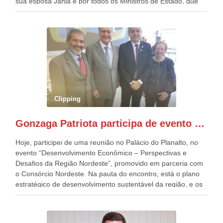
sua esposa Janja e por todos os Ministros de Estado, que
estavam presentes, nos Desfiles da Independência da
República. Gonzaga Patriota que já participou de muitos
outros desfiles, na Esplanada dos Ministérios, disse ter sido
o deste ano, o maior e o mais organizado de todos. “Há
quatro décadas, como Patriota até no nome, participo
anualmente dos desfiles de Sete de Setembro, na
Esplanada dos Ministérios, em Brasília. Este ano, o governo
preparou espaços com cadeiras e coberturas, para 30.000
pessoas, só que o número de Patriotas Brasileiros
Clipping
Independentes, dobrou na Esplanada. Eu, Lula e os
presentes, ficamos muito felizes com isto”, disse Gonzaga
Gonzaga Patriota participa de evento em prol do desenvolvimento do Nordeste
Patriota.
Hoje, participei de uma reunião no Palácio do Planalto, no
evento “Desenvolvimento Econômico – Perspectivas e
Desafios da Região Nordeste”, promovido em parceria com
o Consórcio Nordeste. Na pauta do encontro, está o plano
estratégico de desenvolvimento sustentável da região, e os
desafios para a elaboração de políticas públicas, que
possam solucionar problemas estruturais nesses estados. O
evento contou com a presença do Vice-presidente Geraldo