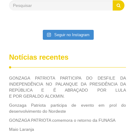
saneamento básico, em pequenas comunidades rurais.
Patriota disse ainda que, mesmo sem mandato,
contribuiu muito na Câmara dos Deputados, para a retirada
da extinção da FUNASA, nessa Medida Provisória do
Executivo, aprovada ontem.
Seguir no Instagram
Notícias recentes
GONZAGA PATRIOTA PARTICIPA DO DESFILE DA
INDEPENDÊNCIA NO PALANQUE DA PRESIDÊNCIA DA
REPÚBLICA E É ABRAÇADO POR LULA
E POR GERALDO ALCKMIN.
Gonzaga Patriota participa de evento em prol do
desenvolvimento do Nordeste
GONZAGA PATRIOTA comemora o retorno da FUNASA
Maio Laranja