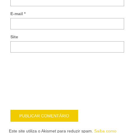
me
so
E-mail
*
no
co
po
e-
Site
mai
Noti
me
sob
nov
pub
por
e-
mail
Este site utiliza o Akismet para reduzir spam.
Saiba como