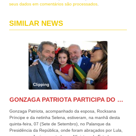
seus dados em comentários são processados
.
SIMILAR NEWS
Clipping
GONZAGA PATRIOTA PARTICIPA DO DESFILE DA INDEPENDÊNCIA NO PALANQUE DA PRESIDÊNCIA DA REPÚBLICA E É ABRAÇADO POR LULA E POR GERALDO ALCKMIN.
Gonzaga Patriota, acompanhado da esposa, Rocksana
Príncipe e da netinha Selena, estiveram, na manhã desta
quinta-feira, 07 (Sete de Setembro), no Palanque da
Presidência da República, onde foram abraçados por Lula,