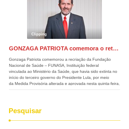
Alckmin, que também ocupa o Ministério do
Desenvolvimento, Indústria, Comércio e Serviços, o ex
governador de Pernambuco, agora Presidente do Banco do
Nordeste, Paulo Câmara, o ex Deputado Federal, e
atualmente Superintendente da SUDENE, Danilo Cabral, da
Governadora de Pernambuco, Raquel Lyra, os ministros da
Clipping
Casa Civil, Rui Costa, e da Integração e do Desenvolvimento
Regional, Waldez Góes, entre outras diversas autoridades
GONZAGA PATRIOTA comemora o retorno da FUNASA
de todo Nordeste que também ajudam a fomentar o
progresso da região.
Gonzaga Patriota comemorou a recriação da Fundação
Nacional de Saúde – FUNASA, Instituição federal
vinculada ao Ministério da Saúde, que havia sido extinta no
início do terceiro governo do Presidente Lula, por meio
da Medida Provisória alterada e aprovada nesta quinta-feira,
pelo Congresso Nacional. Gonzaga Patriota disse hoje em
entrevistas, que durante esses 40 anos, como parlamentar,
sempre contou com o apoio da FUNASA, para o
desenvolvimento dos seus municípios e, somente o ano
Pesquisar
passado, essa Fundação distribuiu mais de três bilhões de
reais, com suas maravilhosas ações, dentre alas, mais de
500 milhões, foram aplicados em serviços de melhoria do