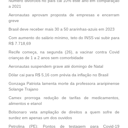
Número divórcios no país cai 10% este ano em comparação
a 2021
Aeronautas aprovam proposta de empresas e encerram
greve
Brasil deve receber mais 30 a 50 ararinhas-azuis em 2023
Com aumento do salário mínimo, teto do INSS vai subir para
R$ 7.718,69
Recife começa, na segunda (26), a vacinar contra Covid
crianças de 1 a 2 anos sem comorbidade
Aeronautas suspendem grave até domingo de Natal
Dólar cai para R$ 5,16 com prévia da inflação no Brasil
Gonzaga Patriota lamenta morte da professora araripinense
Solange Trajano
Camex prorroga redução de tarifas de medicamentos,
alimentos e etanol
Bolsonaro veta ampliação de direitos a quem sofre de
surdez em apenas um dos ouvidos
Petrolina (PE): Pontos de testagem para Covid-19