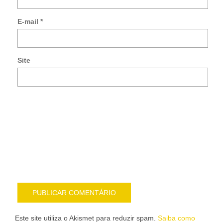
me
so
E-mail
*
no
co
po
e-
Site
mai
Noti
me
sob
nov
pub
por
e-
mail
Este site utiliza o Akismet para reduzir spam.
Saiba como