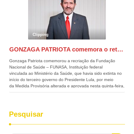
Alckmin, que também ocupa o Ministério do
Desenvolvimento, Indústria, Comércio e Serviços, o ex
governador de Pernambuco, agora Presidente do Banco do
Nordeste, Paulo Câmara, o ex Deputado Federal, e
atualmente Superintendente da SUDENE, Danilo Cabral, da
Governadora de Pernambuco, Raquel Lyra, os ministros da
Clipping
Casa Civil, Rui Costa, e da Integração e do Desenvolvimento
Regional, Waldez Góes, entre outras diversas autoridades
GONZAGA PATRIOTA comemora o retorno da FUNASA
de todo Nordeste que também ajudam a fomentar o
progresso da região.
Gonzaga Patriota comemorou a recriação da Fundação
Nacional de Saúde – FUNASA, Instituição federal
vinculada ao Ministério da Saúde, que havia sido extinta no
início do terceiro governo do Presidente Lula, por meio
da Medida Provisória alterada e aprovada nesta quinta-feira,
pelo Congresso Nacional. Gonzaga Patriota disse hoje em
entrevistas, que durante esses 40 anos, como parlamentar,
sempre contou com o apoio da FUNASA, para o
desenvolvimento dos seus municípios e, somente o ano
Pesquisar
passado, essa Fundação distribuiu mais de três bilhões de
reais, com suas maravilhosas ações, dentre alas, mais de
500 milhões, foram aplicados em serviços de melhoria do