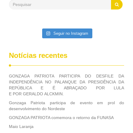
saneamento básico, em pequenas comunidades rurais.
Patriota disse ainda que, mesmo sem mandato,
contribuiu muito na Câmara dos Deputados, para a retirada
da extinção da FUNASA, nessa Medida Provisória do
Executivo, aprovada ontem.
Seguir no Instagram
Notícias recentes
GONZAGA PATRIOTA PARTICIPA DO DESFILE DA
INDEPENDÊNCIA NO PALANQUE DA PRESIDÊNCIA DA
REPÚBLICA E É ABRAÇADO POR LULA
E POR GERALDO ALCKMIN.
Gonzaga Patriota participa de evento em prol do
desenvolvimento do Nordeste
GONZAGA PATRIOTA comemora o retorno da FUNASA
Maio Laranja