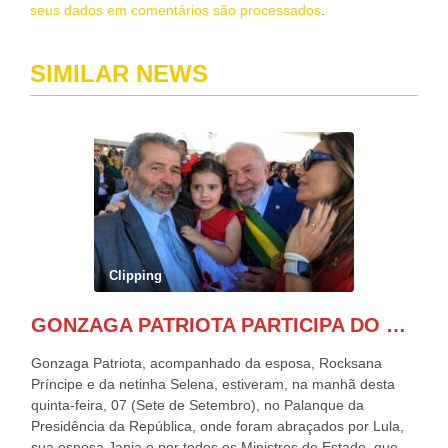
seus dados em comentários são processados
.
SIMILAR NEWS
Clipping
GONZAGA PATRIOTA PARTICIPA DO DESFILE DA INDEPENDÊNCIA NO PALANQUE DA PRESIDÊNCIA DA REPÚBLICA E É ABRAÇADO POR LULA E POR GERALDO ALCKMIN.
Gonzaga Patriota, acompanhado da esposa, Rocksana
Príncipe e da netinha Selena, estiveram, na manhã desta
quinta-feira, 07 (Sete de Setembro), no Palanque da
Presidência da República, onde foram abraçados por Lula,
sua esposa Janja e por todos os Ministros de Estado, que