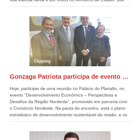
estavam presentes, nos Desfiles da Independência da
República. Gonzaga Patriota que já participou de muitos
outros desfiles, na Esplanada dos Ministérios, disse ter sido
o deste ano, o maior e o mais organizado de todos. “Há
quatro décadas, como Patriota até no nome, participo
anualmente dos desfiles de Sete de Setembro, na
Esplanada dos Ministérios, em Brasília. Este ano, o governo
preparou espaços com cadeiras e coberturas, para 30.000
pessoas, só que o número de Patriotas Brasileiros
Clipping
Independentes, dobrou na Esplanada. Eu, Lula e os
presentes, ficamos muito felizes com isto”, disse Gonzaga
Gonzaga Patriota participa de evento em prol do desenvolvimento do Nordeste
Patriota.
Hoje, participei de uma reunião no Palácio do Planalto, no
evento “Desenvolvimento Econômico – Perspectivas e
Desafios da Região Nordeste”, promovido em parceria com
o Consórcio Nordeste. Na pauta do encontro, está o plano
estratégico de desenvolvimento sustentável da região, e os
desafios para a elaboração de políticas públicas, que
possam solucionar problemas estruturais nesses estados. O
evento contou com a presença do Vice-presidente Geraldo