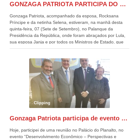
GONZAGA PATRIOTA PARTICIPA DO DESFILE DA INDEPENDÊNCIA NO PALANQUE DA PRESIDÊNCIA DA REPÚBLICA E É ABRAÇADO POR LULA E POR GERALDO ALCKMIN.
Gonzaga Patriota, acompanhado da esposa, Rocksana
Príncipe e da netinha Selena, estiveram, na manhã desta
quinta-feira, 07 (Sete de Setembro), no Palanque da
Presidência da República, onde foram abraçados por Lula,
sua esposa Janja e por todos os Ministros de Estado, que
estavam presentes, nos Desfiles da Independência da
República. Gonzaga Patriota que já participou de muitos
outros desfiles, na Esplanada dos Ministérios, disse ter sido
o deste ano, o maior e o mais organizado de todos. “Há
quatro décadas, como Patriota até no nome, participo
anualmente dos desfiles de Sete de Setembro, na
Esplanada dos Ministérios, em Brasília. Este ano, o governo
preparou espaços com cadeiras e coberturas, para 30.000
pessoas, só que o número de Patriotas Brasileiros
Clipping
Independentes, dobrou na Esplanada. Eu, Lula e os
presentes, ficamos muito felizes com isto”, disse Gonzaga
Gonzaga Patriota participa de evento em prol do desenvolvimento do Nordeste
Patriota.
Hoje, participei de uma reunião no Palácio do Planalto, no
evento “Desenvolvimento Econômico – Perspectivas e