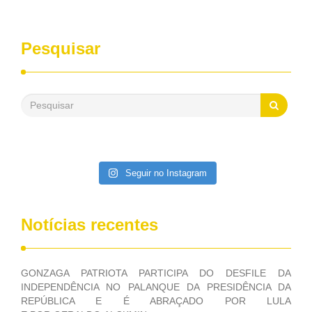
entrevistas, que durante esses 40 anos, como parlamentar,
sempre contou com o apoio da FUNASA, para o
desenvolvimento dos seus municípios e, somente o ano
Pesquisar
passado, essa Fundação distribuiu mais de três bilhões de
reais, com suas maravilhosas ações, dentre alas, mais de
500 milhões, foram aplicados em serviços de melhoria do
saneamento básico, em pequenas comunidades rurais.
Patriota disse ainda que, mesmo sem mandato,
contribuiu muito na Câmara dos Deputados, para a retirada
da extinção da FUNASA, nessa Medida Provisória do
Executivo, aprovada ontem.
Seguir no Instagram
Notícias recentes
GONZAGA PATRIOTA PARTICIPA DO DESFILE DA
INDEPENDÊNCIA NO PALANQUE DA PRESIDÊNCIA DA
REPÚBLICA E É ABRAÇADO POR LULA