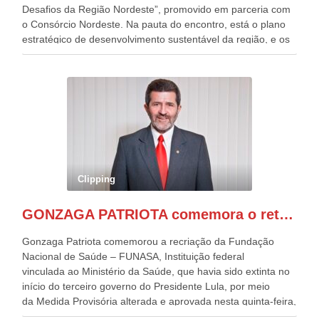
Desafios da Região Nordeste”, promovido em parceria com
o Consórcio Nordeste. Na pauta do encontro, está o plano
estratégico de desenvolvimento sustentável da região, e os
desafios para a elaboração de políticas públicas, que
possam solucionar problemas estruturais nesses estados. O
evento contou com a presença do Vice-presidente Geraldo
Alckmin, que também ocupa o Ministério do
Desenvolvimento, Indústria, Comércio e Serviços, o ex
governador de Pernambuco, agora Presidente do Banco do
Nordeste, Paulo Câmara, o ex Deputado Federal, e
atualmente Superintendente da SUDENE, Danilo Cabral, da
Governadora de Pernambuco, Raquel Lyra, os ministros da
Clipping
Casa Civil, Rui Costa, e da Integração e do Desenvolvimento
Regional, Waldez Góes, entre outras diversas autoridades
GONZAGA PATRIOTA comemora o retorno da FUNASA
de todo Nordeste que também ajudam a fomentar o
progresso da região.
Gonzaga Patriota comemorou a recriação da Fundação
Nacional de Saúde – FUNASA, Instituição federal
vinculada ao Ministério da Saúde, que havia sido extinta no
início do terceiro governo do Presidente Lula, por meio
da Medida Provisória alterada e aprovada nesta quinta-feira,
pelo Congresso Nacional. Gonzaga Patriota disse hoje em