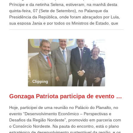
Príncipe e da netinha Selena, estiveram, na manhã desta
quinta-feira, 07 (Sete de Setembro), no Palanque da
Presidência da República, onde foram abraçados por Lula,
sua esposa Janja e por todos os Ministros de Estado, que
estavam presentes, nos Desfiles da Independência da
República. Gonzaga Patriota que já participou de muitos
outros desfiles, na Esplanada dos Ministérios, disse ter sido
o deste ano, o maior e o mais organizado de todos. “Há
quatro décadas, como Patriota até no nome, participo
anualmente dos desfiles de Sete de Setembro, na
Esplanada dos Ministérios, em Brasília. Este ano, o governo
preparou espaços com cadeiras e coberturas, para 30.000
pessoas, só que o número de Patriotas Brasileiros
Clipping
Independentes, dobrou na Esplanada. Eu, Lula e os
presentes, ficamos muito felizes com isto”, disse Gonzaga
Gonzaga Patriota participa de evento em prol do desenvolvimento do Nordeste
Patriota.
Hoje, participei de uma reunião no Palácio do Planalto, no
evento “Desenvolvimento Econômico – Perspectivas e
Desafios da Região Nordeste”, promovido em parceria com
o Consórcio Nordeste. Na pauta do encontro, está o plano
estratégico de desenvolvimento sustentável da região, e os