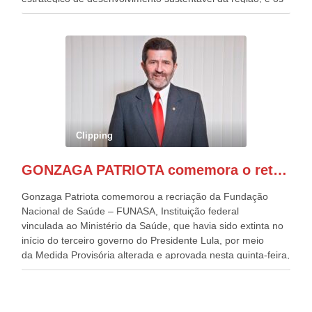
desafios para a elaboração de políticas públicas, que
possam solucionar problemas estruturais nesses estados. O
evento contou com a presença do Vice-presidente Geraldo
Alckmin, que também ocupa o Ministério do
Desenvolvimento, Indústria, Comércio e Serviços, o ex
governador de Pernambuco, agora Presidente do Banco do
Nordeste, Paulo Câmara, o ex Deputado Federal, e
atualmente Superintendente da SUDENE, Danilo Cabral, da
Governadora de Pernambuco, Raquel Lyra, os ministros da
Clipping
Casa Civil, Rui Costa, e da Integração e do Desenvolvimento
Regional, Waldez Góes, entre outras diversas autoridades
GONZAGA PATRIOTA comemora o retorno da FUNASA
de todo Nordeste que também ajudam a fomentar o
progresso da região.
Gonzaga Patriota comemorou a recriação da Fundação
Nacional de Saúde – FUNASA, Instituição federal
vinculada ao Ministério da Saúde, que havia sido extinta no
início do terceiro governo do Presidente Lula, por meio
da Medida Provisória alterada e aprovada nesta quinta-feira,
pelo Congresso Nacional. Gonzaga Patriota disse hoje em
entrevistas, que durante esses 40 anos, como parlamentar,
sempre contou com o apoio da FUNASA, para o