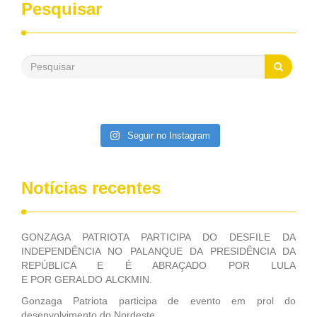
desenvolvimento dos seus municípios e, somente o ano
Pesquisar
passado, essa Fundação distribuiu mais de três bilhões de
reais, com suas maravilhosas ações, dentre alas, mais de
500 milhões, foram aplicados em serviços de melhoria do
saneamento básico, em pequenas comunidades rurais.
Patriota disse ainda que, mesmo sem mandato,
contribuiu muito na Câmara dos Deputados, para a retirada
da extinção da FUNASA, nessa Medida Provisória do
Executivo, aprovada ontem.
Seguir no Instagram
Notícias recentes
GONZAGA PATRIOTA PARTICIPA DO DESFILE DA
INDEPENDÊNCIA NO PALANQUE DA PRESIDÊNCIA DA
REPÚBLICA E É ABRAÇADO POR LULA
E POR GERALDO ALCKMIN.
Gonzaga Patriota participa de evento em prol do
desenvolvimento do Nordeste