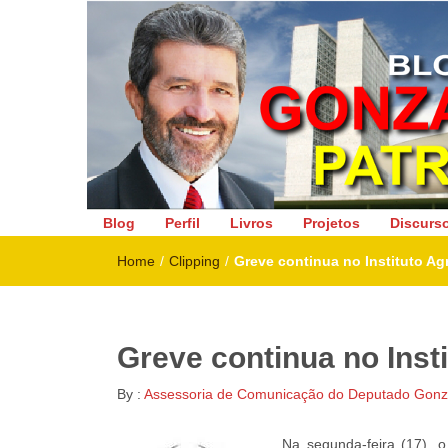
Deputado Federal
Blog
Perfil
Livros
Projetos
Discurs
Home
/
Clipping
/
Greve continua no Instituto 
Greve continua no Ins
By :
Assessoria de Comunicação do Deputado Gonza
Na segunda-feira (17), 