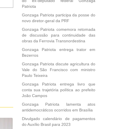
do ex-deputado federal Gonzaga
me
Patriota
sobre
Gonzaga Patriota participa da posse do
novos
novo diretor-geral da PRF
comentários
por
Gonzaga Patriota comemora retomada
e-
de discussão para continuidade das
mail.
obras da Ferrovia Transnordestina
Gonzaga Patriota entrega trator em
Bezerros
Gonzaga Patriota discute agricultura do
Vale do São Francisco com ministro
Paulo Teixeira
Gonzaga Patriota entrega livro que
conta sua trajetória política ao prefeito
João Campos
Gonzaga Patriota lamenta atos
antidemocráticos ocorridos em Brasília
Divulgado calendário de pagamentos
do Auxílio Brasil para 2023