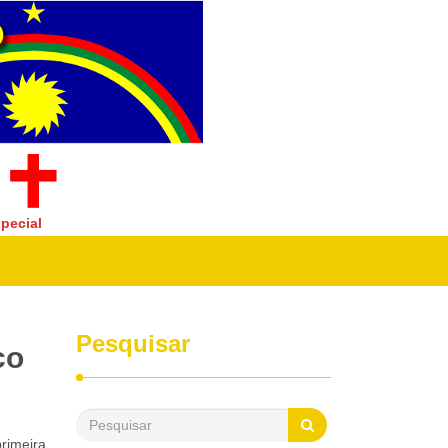
pecial
Pesquisar
co
rimeira