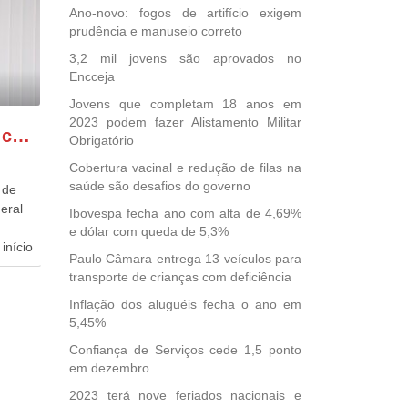
Ano-novo: fogos de artifício exigem
prudência e manuseio correto
3,2 mil jovens são aprovados no
Encceja
Jovens que completam 18 anos em
2023 podem fazer Alistamento Militar
GONZAGA PATRIOTA comemora o retorno da FUNASA
Obrigatório
Cobertura vacinal e redução de filas na
saúde são desafios do governo
 de
eral
Ibovespa fecha ano com alta de 4,69%
e dólar com queda de 5,3%
início
Paulo Câmara entrega 13 veículos para
transporte de crianças com deficiência
dida
esta
Inflação dos aluguéis fecha o ano em
5,45%
ional.
Confiança de Serviços cede 1,5 ponto
40
em dezembro
e
2023 terá nove feriados nacionais e
 para