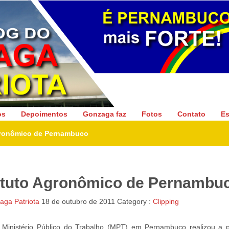
Gonzaga Patriota
os
Depoimentos
Gonzaga faz
Fotos
Contato
Es
Agronômico de Pernambuco
tituto Agronômico de Pernambu
ga Patriota
18 de outubro de 2011
Category :
Clipping
o Ministério Público do Trabalho (MPT) em Pernambuco realizou a p