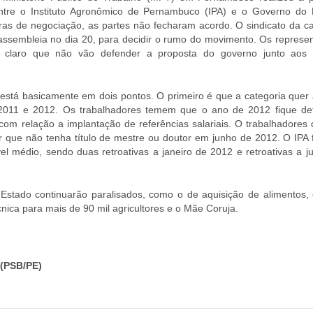
tre o Instituto Agronômico de Pernambuco (IPA) e o Governo do 
as de negociação, as partes não fecharam acordo. O sindicato da ca
 assembleia no dia 20, para decidir o rumo do movimento. Os represen
m claro que não vão defender a proposta do governo junto aos
está basicamente em dois pontos. O primeiro é que a categoria quer
e 2011 e 2012. Os trabalhadores temem que o ano de 2012 fique de
 com relação a implantação de referências salariais. O trabalhadores
r que não tenha título de mestre ou doutor em junho de 2012. O IPA 
ível médio, sendo duas retroativas a janeiro de 2012 e retroativas a 
stado continuarão paralisados, como o de aquisição de alimentos, 
cnica para mais de 90 mil agricultores e o Mãe Coruja.
(PSB/PE)