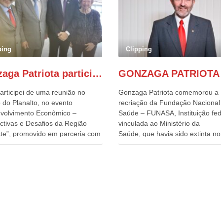
ping
Clipping
Gonzaga Patriota participa de evento em prol do desenvolvimento do Nordeste
articipei de uma reunião no
Gonzaga Patriota comemorou a
 do Planalto, no evento
recriação da Fundação Nacional
volvimento Econômico –
Saúde – FUNASA, Instituição fed
ctivas e Desafios da Região
vinculada ao Ministério da
te”, promovido em parceria com
Saúde, que havia sido extinta no 
órcio Nordeste. Na pauta do
do terceiro governo do
o, está o plano estratégico de
Presidente Lula, por meio da Me
olvimento sustentável da região,
Provisória alterada e aprovada n
esafios para a elaboração de
quinta-feira, pelo Congresso Nac
cas públicas, que possam
Gonzaga Patriota disse hoje em
onar problemas estruturais
entrevistas, que durante esses 
 estados. O evento contou com
anos, como parlamentar, sempr
ença do Vice-presidente Geraldo
contou com o apoio da FUNASA,