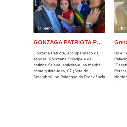
Clipping
Clip
GONZAGA PATRIOTA PARTICIPA DO DESFILE DA INDEPENDÊNCIA NO PALANQUE DA PRESIDÊNCIA DA REPÚBLICA E É ABRAÇADO POR LULA E POR GERALDO ALCKMIN.
Gonzaga Patriota, acompanhado da
Hoje, p
esposa, Rocksana Príncipe e da
Palácio
netinha Selena, estiveram, na manhã
“Desen
desta quinta-feira, 07 (Sete de
Perspe
Setembro), no Palanque da Presidência
Nordes
da República, onde foram abraçados
o Cons
por Lula, sua esposa Janja e por todos
encontr
os Ministros de Estado, que estavam
desenv
presentes, nos Desfiles da
e os d
Independência da República. Gonzaga
políti
Patriota que já participou de muitos
soluci
outros desfiles, na Esplanada dos
nesses
Ministérios, disse ter sido o deste ano,
a pres