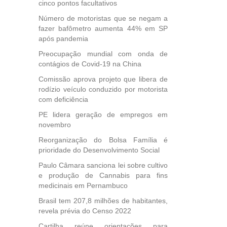
cinco pontos facultativos
icípios
Número de motoristas que se negam a
fazer bafômetro aumenta 44% em SP
após pandemia
, mais
Preocupação mundial com onda de
s em
contágios de Covid-19 na China
ento
Comissão aprova projeto que libera de
des
rodízio veículo conduzido por motorista
, mesmo
com deficiência
na
etirada
PE lidera geração de empregos em
Medida
novembro
da
Reorganização do Bolsa Família é
prioridade do Desenvolvimento Social
Paulo Câmara sanciona lei sobre cultivo
e produção de Cannabis para fins
medicinais em Pernambuco
Brasil tem 207,8 milhões de habitantes,
revela prévia do Censo 2022
Cartilha reúne orientações para