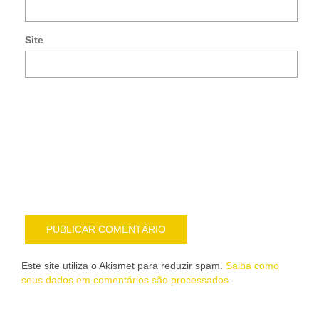
po
e-
Site
mai
Noti
me
sob
nov
pub
por
e-
mail
Este site utiliza o Akismet para reduzir spam.
Saiba como
seus dados em comentários são processados
.