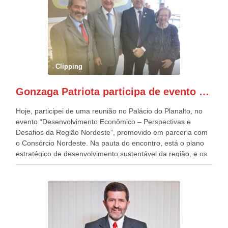
o deste ano, o maior e o mais organizado de todos. “Há
quatro décadas, como Patriota até no nome, participo
anualmente dos desfiles de Sete de Setembro, na
Esplanada dos Ministérios, em Brasília. Este ano, o governo
preparou espaços com cadeiras e coberturas, para 30.000
pessoas, só que o número de Patriotas Brasileiros
Clipping
Independentes, dobrou na Esplanada. Eu, Lula e os
presentes, ficamos muito felizes com isto”, disse Gonzaga
Gonzaga Patriota participa de evento em prol do desenvolvimento do Nordeste
Patriota.
Hoje, participei de uma reunião no Palácio do Planalto, no
evento “Desenvolvimento Econômico – Perspectivas e
Desafios da Região Nordeste”, promovido em parceria com
o Consórcio Nordeste. Na pauta do encontro, está o plano
estratégico de desenvolvimento sustentável da região, e os
desafios para a elaboração de políticas públicas, que
possam solucionar problemas estruturais nesses estados. O
evento contou com a presença do Vice-presidente Geraldo
Alckmin, que também ocupa o Ministério do
Desenvolvimento, Indústria, Comércio e Serviços, o ex
governador de Pernambuco, agora Presidente do Banco do