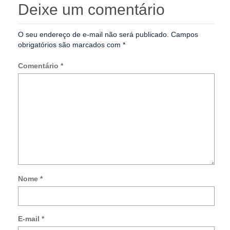
Deixe um comentário
O seu endereço de e-mail não será publicado.
Campos
obrigatórios são marcados com
*
Comentário
*
Nome
*
Not
me
so
E-mail
*
no
co