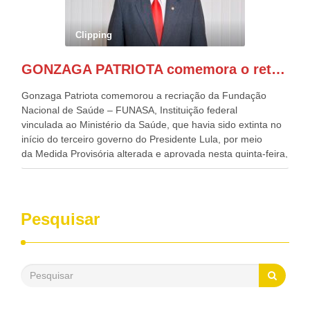
Nordeste, Paulo Câmara, o ex Deputado Federal, e
atualmente Superintendente da SUDENE, Danilo Cabral, da
Governadora de Pernambuco, Raquel Lyra, os ministros da
Clipping
Casa Civil, Rui Costa, e da Integração e do Desenvolvimento
Regional, Waldez Góes, entre outras diversas autoridades
GONZAGA PATRIOTA comemora o retorno da FUNASA
de todo Nordeste que também ajudam a fomentar o
progresso da região.
Gonzaga Patriota comemorou a recriação da Fundação
Nacional de Saúde – FUNASA, Instituição federal
vinculada ao Ministério da Saúde, que havia sido extinta no
início do terceiro governo do Presidente Lula, por meio
da Medida Provisória alterada e aprovada nesta quinta-feira,
pelo Congresso Nacional. Gonzaga Patriota disse hoje em
entrevistas, que durante esses 40 anos, como parlamentar,
sempre contou com o apoio da FUNASA, para o
desenvolvimento dos seus municípios e, somente o ano
Pesquisar
passado, essa Fundação distribuiu mais de três bilhões de
reais, com suas maravilhosas ações, dentre alas, mais de
500 milhões, foram aplicados em serviços de melhoria do
saneamento básico, em pequenas comunidades rurais.
Patriota disse ainda que, mesmo sem mandato,
contribuiu muito na Câmara dos Deputados, para a retirada