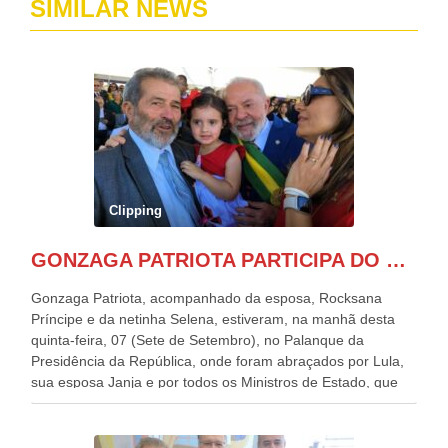
SIMILAR NEWS
Clipping
GONZAGA PATRIOTA PARTICIPA DO DESFILE DA INDEPENDÊNCIA NO PALANQUE DA PRESIDÊNCIA DA REPÚBLICA E É ABRAÇADO POR LULA E POR GERALDO ALCKMIN.
Gonzaga Patriota, acompanhado da esposa, Rocksana
Príncipe e da netinha Selena, estiveram, na manhã desta
quinta-feira, 07 (Sete de Setembro), no Palanque da
Presidência da República, onde foram abraçados por Lula,
sua esposa Janja e por todos os Ministros de Estado, que
estavam presentes, nos Desfiles da Independência da
República. Gonzaga Patriota que já participou de muitos
outros desfiles, na Esplanada dos Ministérios, disse ter sido