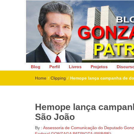
Deputado Federal
Blog
Perfil
Livros
Projetos
Discurs
Home
/
Clipping
/
Hemope lança campanha de do
Hemope lança campanh
São João
By :
Assessoria de Comunicação do Deputado Gonza
Federal GONZAGA PATRIOTA (PSB/PE)