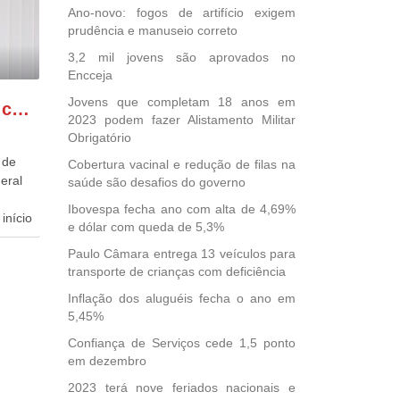
Ano-novo: fogos de artifício exigem
prudência e manuseio correto
3,2 mil jovens são aprovados no
Encceja
Jovens que completam 18 anos em
GONZAGA PATRIOTA comemora o retorno da FUNASA
2023 podem fazer Alistamento Militar
Obrigatório
 de
Cobertura vacinal e redução de filas na
eral
saúde são desafios do governo
Ibovespa fecha ano com alta de 4,69%
início
e dólar com queda de 5,3%
Paulo Câmara entrega 13 veículos para
dida
transporte de crianças com deficiência
esta
ional.
Inflação dos aluguéis fecha o ano em
5,45%
40
Confiança de Serviços cede 1,5 ponto
e
em dezembro
 para
icípios
2023 terá nove feriados nacionais e