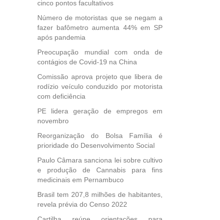
cinco pontos facultativos
Número de motoristas que se negam a
fazer bafômetro aumenta 44% em SP
, mais
após pandemia
s em
Preocupação mundial com onda de
ento
contágios de Covid-19 na China
des
, mesmo
Comissão aprova projeto que libera de
na
rodízio veículo conduzido por motorista
etirada
com deficiência
Medida
PE lidera geração de empregos em
da
novembro
Reorganização do Bolsa Família é
prioridade do Desenvolvimento Social
Paulo Câmara sanciona lei sobre cultivo
e produção de Cannabis para fins
medicinais em Pernambuco
Brasil tem 207,8 milhões de habitantes,
revela prévia do Censo 2022
Cartilha reúne orientações para