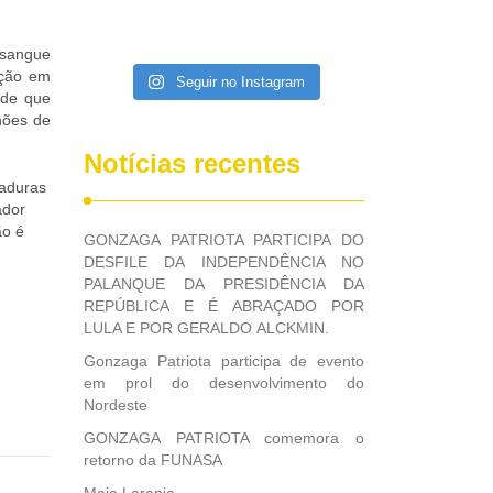
 sangue
ação em
Seguir no Instagram
sde que
hões de
Notícias recentes
maduras
ador
ão é
GONZAGA PATRIOTA PARTICIPA DO
DESFILE DA INDEPENDÊNCIA NO
PALANQUE DA PRESIDÊNCIA DA
REPÚBLICA E É ABRAÇADO POR
LULA E POR GERALDO ALCKMIN.
Gonzaga Patriota participa de evento
em prol do desenvolvimento do
Nordeste
GONZAGA PATRIOTA comemora o
retorno da FUNASA