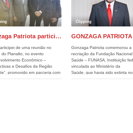
ping
Clipping
Gonzaga Patriota participa de evento em prol do desenvolvimento do Nordeste
articipei de uma reunião no
Gonzaga Patriota comemorou a
 do Planalto, no evento
recriação da Fundação Nacional
volvimento Econômico –
Saúde – FUNASA, Instituição fed
ctivas e Desafios da Região
vinculada ao Ministério da
te”, promovido em parceria com
Saúde, que havia sido extinta no 
órcio Nordeste. Na pauta do
do terceiro governo do
o, está o plano estratégico de
Presidente Lula, por meio da Me
olvimento sustentável da região,
Provisória alterada e aprovada n
esafios para a elaboração de
quinta-feira, pelo Congresso Nac
cas públicas, que possam
Gonzaga Patriota disse hoje em
onar problemas estruturais
entrevistas, que durante esses 
 estados. O evento contou com
anos, como parlamentar, sempr
ença do Vice-presidente Geraldo
contou com o apoio da FUNASA,
n, que também ocupa o
o desenvolvimento dos seus mun