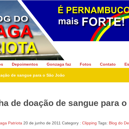
Gonzaga Patriota
os
Depoimentos
Gonzaga faz
Fotos
Contato
Es
ação de sangue para o São João
a de doação de sangue para o
ga Patriota
20 de junho de 2011
Category :
Clipping
Tags:
Blog do D