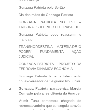
Maio Laranja
Gonzaga Patriota pelo Sertão
Dia das mães de Gonzaga Patriota
GONZAGA PATRIOTA NO TST –
TRIBUNAL SUPERIOR DO TRABALHO
Gonzaga Patriota pode reassumir o
mandato
TRANSNORDESTINA – MATÉRIA DE ‘O
PODER’ FUNDAMENTA AÇÃO
JUDICIAL
GONZAGA PATRIOTA – PROJETO DA
FERROVIA DINAMIZA ECONOMIA
Gonzaga Patriota lamenta falecimento
do ex-vereador de Salgueiro Ivo Júnior
Gonzaga Patriota parabeniza Márcia
Conrado pela presidência da Amupe
Valmir Tunu comemora chegada de
Notifique-
retroescavadeira que conseguiu através
me