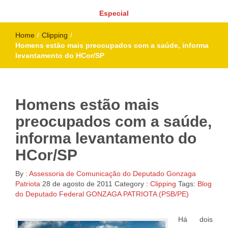
Especial
Home
/
Clipping
/
Homens estão mais preocupados com a saúde, informa
levantamento do HCor/SP
Homens estão mais
preocupados com a saúde,
informa levantamento do
HCor/SP
By :
Assessoria de Comunicação do Deputado Gonzaga
Patriota
28 de agosto de 2011
Category :
Clipping
Tags:
Blog
do Deputado Federal GONZAGA PATRIOTA (PSB/PE)
Há dois