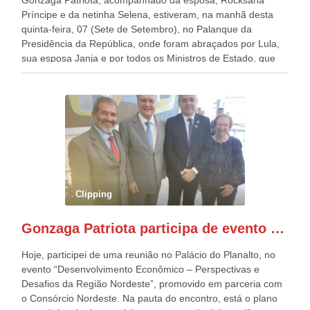
Príncipe e da netinha Selena, estiveram, na manhã desta
quinta-feira, 07 (Sete de Setembro), no Palanque da
Presidência da República, onde foram abraçados por Lula,
sua esposa Janja e por todos os Ministros de Estado, que
estavam presentes, nos Desfiles da Independência da
República. Gonzaga Patriota que já participou de muitos
outros desfiles, na Esplanada dos Ministérios, disse ter sido
o deste ano, o maior e o mais organizado de todos. “Há
quatro décadas, como Patriota até no nome, participo
anualmente dos desfiles de Sete de Setembro, na
Esplanada dos Ministérios, em Brasília. Este ano, o governo
preparou espaços com cadeiras e coberturas, para 30.000
pessoas, só que o número de Patriotas Brasileiros
Clipping
Independentes, dobrou na Esplanada. Eu, Lula e os
presentes, ficamos muito felizes com isto”, disse Gonzaga
Gonzaga Patriota participa de evento em prol do desenvolvimento do Nordeste
Patriota.
Hoje, participei de uma reunião no Palácio do Planalto, no
evento “Desenvolvimento Econômico – Perspectivas e
Desafios da Região Nordeste”, promovido em parceria com
o Consórcio Nordeste. Na pauta do encontro, está o plano