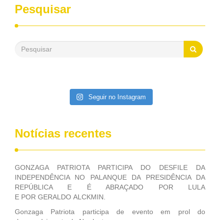
desenvolvimento dos seus municípios e, somente o ano
Pesquisar
passado, essa Fundação distribuiu mais de três bilhões de
reais, com suas maravilhosas ações, dentre alas, mais de
500 milhões, foram aplicados em serviços de melhoria do
saneamento básico, em pequenas comunidades rurais.
Patriota disse ainda que, mesmo sem mandato,
contribuiu muito na Câmara dos Deputados, para a retirada
da extinção da FUNASA, nessa Medida Provisória do
Executivo, aprovada ontem.
Seguir no Instagram
Notícias recentes
GONZAGA PATRIOTA PARTICIPA DO DESFILE DA
INDEPENDÊNCIA NO PALANQUE DA PRESIDÊNCIA DA
REPÚBLICA E É ABRAÇADO POR LULA
E POR GERALDO ALCKMIN.
Gonzaga Patriota participa de evento em prol do