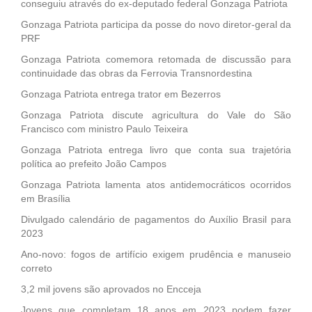
conseguiu através do ex-deputado federal Gonzaga Patriota
Gonzaga Patriota participa da posse do novo diretor-geral da
PRF
Gonzaga Patriota comemora retomada de discussão para
continuidade das obras da Ferrovia Transnordestina
Gonzaga Patriota entrega trator em Bezerros
Gonzaga Patriota discute agricultura do Vale do São
Francisco com ministro Paulo Teixeira
Gonzaga Patriota entrega livro que conta sua trajetória
política ao prefeito João Campos
Gonzaga Patriota lamenta atos antidemocráticos ocorridos
em Brasília
Divulgado calendário de pagamentos do Auxílio Brasil para
2023
Ano-novo: fogos de artifício exigem prudência e manuseio
correto
3,2 mil jovens são aprovados no Encceja
Jovens que completam 18 anos em 2023 podem fazer