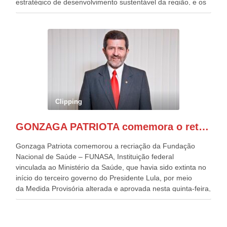
estratégico de desenvolvimento sustentável da região, e os
desafios para a elaboração de políticas públicas, que
possam solucionar problemas estruturais nesses estados. O
evento contou com a presença do Vice-presidente Geraldo
Alckmin, que também ocupa o Ministério do
Desenvolvimento, Indústria, Comércio e Serviços, o ex
governador de Pernambuco, agora Presidente do Banco do
Nordeste, Paulo Câmara, o ex Deputado Federal, e
atualmente Superintendente da SUDENE, Danilo Cabral, da
Governadora de Pernambuco, Raquel Lyra, os ministros da
Clipping
Casa Civil, Rui Costa, e da Integração e do Desenvolvimento
Regional, Waldez Góes, entre outras diversas autoridades
GONZAGA PATRIOTA comemora o retorno da FUNASA
de todo Nordeste que também ajudam a fomentar o
progresso da região.
Gonzaga Patriota comemorou a recriação da Fundação
Nacional de Saúde – FUNASA, Instituição federal
vinculada ao Ministério da Saúde, que havia sido extinta no
início do terceiro governo do Presidente Lula, por meio
da Medida Provisória alterada e aprovada nesta quinta-feira,
pelo Congresso Nacional. Gonzaga Patriota disse hoje em
entrevistas, que durante esses 40 anos, como parlamentar,
sempre contou com o apoio da FUNASA, para o