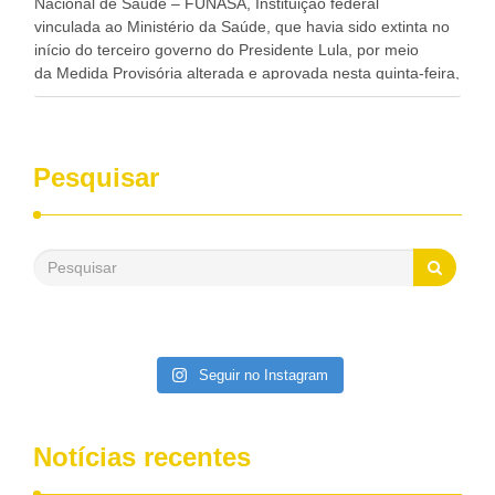
Nacional de Saúde – FUNASA, Instituição federal
vinculada ao Ministério da Saúde, que havia sido extinta no
início do terceiro governo do Presidente Lula, por meio
da Medida Provisória alterada e aprovada nesta quinta-feira,
pelo Congresso Nacional. Gonzaga Patriota disse hoje em
entrevistas, que durante esses 40 anos, como parlamentar,
sempre contou com o apoio da FUNASA, para o
desenvolvimento dos seus municípios e, somente o ano
Pesquisar
passado, essa Fundação distribuiu mais de três bilhões de
reais, com suas maravilhosas ações, dentre alas, mais de
500 milhões, foram aplicados em serviços de melhoria do
saneamento básico, em pequenas comunidades rurais.
Patriota disse ainda que, mesmo sem mandato,
contribuiu muito na Câmara dos Deputados, para a retirada
da extinção da FUNASA, nessa Medida Provisória do
Executivo, aprovada ontem.
Seguir no Instagram
Notícias recentes