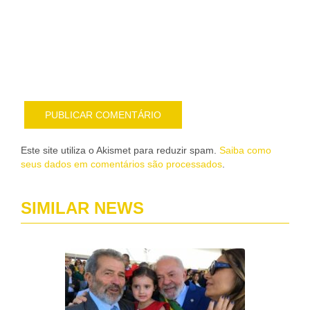
sob
nov
pub
por
e-
mail
Este site utiliza o Akismet para reduzir spam.
Saiba como
seus dados em comentários são processados
.
SIMILAR NEWS