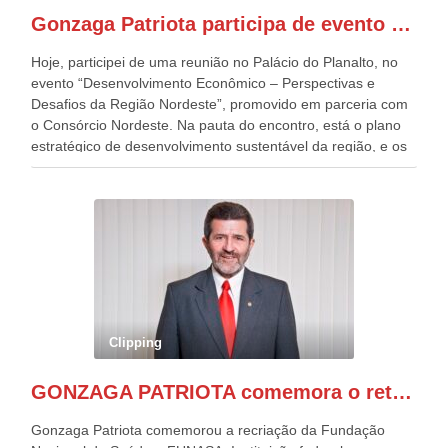
presentes, ficamos muito felizes com isto”, disse Gonzaga
Gonzaga Patriota participa de evento em prol do desenvolvimento do Nordeste
Patriota.
Hoje, participei de uma reunião no Palácio do Planalto, no
evento “Desenvolvimento Econômico – Perspectivas e
Desafios da Região Nordeste”, promovido em parceria com
o Consórcio Nordeste. Na pauta do encontro, está o plano
estratégico de desenvolvimento sustentável da região, e os
desafios para a elaboração de políticas públicas, que
possam solucionar problemas estruturais nesses estados. O
evento contou com a presença do Vice-presidente Geraldo
Alckmin, que também ocupa o Ministério do
Desenvolvimento, Indústria, Comércio e Serviços, o ex
governador de Pernambuco, agora Presidente do Banco do
Nordeste, Paulo Câmara, o ex Deputado Federal, e
atualmente Superintendente da SUDENE, Danilo Cabral, da
Governadora de Pernambuco, Raquel Lyra, os ministros da
Clipping
Casa Civil, Rui Costa, e da Integração e do Desenvolvimento
Regional, Waldez Góes, entre outras diversas autoridades
GONZAGA PATRIOTA comemora o retorno da FUNASA
de todo Nordeste que também ajudam a fomentar o
progresso da região.
Gonzaga Patriota comemorou a recriação da Fundação