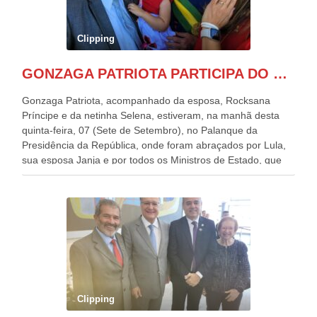
Clipping
GONZAGA PATRIOTA PARTICIPA DO DESFILE DA INDEPENDÊNCIA NO PALANQUE DA PRESIDÊNCIA DA REPÚBLICA E É ABRAÇADO POR LULA E POR GERALDO ALCKMIN.
Gonzaga Patriota, acompanhado da esposa, Rocksana
Príncipe e da netinha Selena, estiveram, na manhã desta
quinta-feira, 07 (Sete de Setembro), no Palanque da
Presidência da República, onde foram abraçados por Lula,
sua esposa Janja e por todos os Ministros de Estado, que
estavam presentes, nos Desfiles da Independência da
República. Gonzaga Patriota que já participou de muitos
outros desfiles, na Esplanada dos Ministérios, disse ter sido
o deste ano, o maior e o mais organizado de todos. “Há
quatro décadas, como Patriota até no nome, participo
anualmente dos desfiles de Sete de Setembro, na
Esplanada dos Ministérios, em Brasília. Este ano, o governo
preparou espaços com cadeiras e coberturas, para 30.000
pessoas, só que o número de Patriotas Brasileiros
Clipping
Independentes, dobrou na Esplanada. Eu, Lula e os