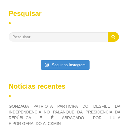
sempre contou com o apoio da FUNASA, para o
desenvolvimento dos seus municípios e, somente o ano
Pesquisar
passado, essa Fundação distribuiu mais de três bilhões de
reais, com suas maravilhosas ações, dentre alas, mais de
500 milhões, foram aplicados em serviços de melhoria do
saneamento básico, em pequenas comunidades rurais.
Patriota disse ainda que, mesmo sem mandato,
contribuiu muito na Câmara dos Deputados, para a retirada
da extinção da FUNASA, nessa Medida Provisória do
Executivo, aprovada ontem.
Seguir no Instagram
Notícias recentes
GONZAGA PATRIOTA PARTICIPA DO DESFILE DA
INDEPENDÊNCIA NO PALANQUE DA PRESIDÊNCIA DA
REPÚBLICA E É ABRAÇADO POR LULA
E POR GERALDO ALCKMIN.