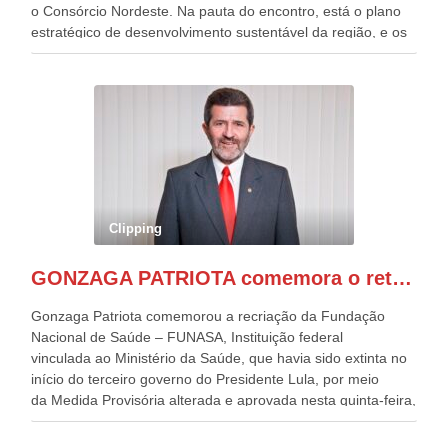
o Consórcio Nordeste. Na pauta do encontro, está o plano
estratégico de desenvolvimento sustentável da região, e os
desafios para a elaboração de políticas públicas, que
possam solucionar problemas estruturais nesses estados. O
evento contou com a presença do Vice-presidente Geraldo
Alckmin, que também ocupa o Ministério do
Desenvolvimento, Indústria, Comércio e Serviços, o ex
governador de Pernambuco, agora Presidente do Banco do
Nordeste, Paulo Câmara, o ex Deputado Federal, e
atualmente Superintendente da SUDENE, Danilo Cabral, da
Governadora de Pernambuco, Raquel Lyra, os ministros da
Clipping
Casa Civil, Rui Costa, e da Integração e do Desenvolvimento
Regional, Waldez Góes, entre outras diversas autoridades
GONZAGA PATRIOTA comemora o retorno da FUNASA
de todo Nordeste que também ajudam a fomentar o
progresso da região.
Gonzaga Patriota comemorou a recriação da Fundação
Nacional de Saúde – FUNASA, Instituição federal
vinculada ao Ministério da Saúde, que havia sido extinta no
início do terceiro governo do Presidente Lula, por meio
da Medida Provisória alterada e aprovada nesta quinta-feira,
pelo Congresso Nacional. Gonzaga Patriota disse hoje em
entrevistas, que durante esses 40 anos, como parlamentar,