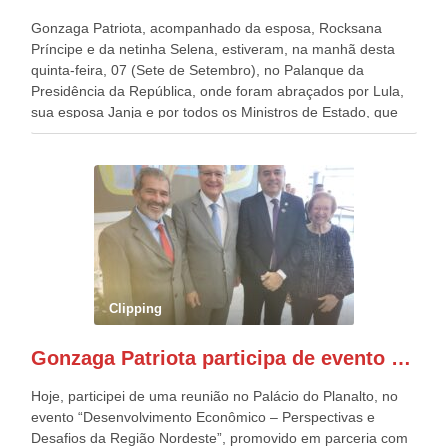
Gonzaga Patriota, acompanhado da esposa, Rocksana
Príncipe e da netinha Selena, estiveram, na manhã desta
quinta-feira, 07 (Sete de Setembro), no Palanque da
Presidência da República, onde foram abraçados por Lula,
sua esposa Janja e por todos os Ministros de Estado, que
estavam presentes, nos Desfiles da Independência da
República. Gonzaga Patriota que já participou de muitos
outros desfiles, na Esplanada dos Ministérios, disse ter sido
o deste ano, o maior e o mais organizado de todos. “Há
quatro décadas, como Patriota até no nome, participo
anualmente dos desfiles de Sete de Setembro, na
Esplanada dos Ministérios, em Brasília. Este ano, o governo
preparou espaços com cadeiras e coberturas, para 30.000
pessoas, só que o número de Patriotas Brasileiros
Clipping
Independentes, dobrou na Esplanada. Eu, Lula e os
presentes, ficamos muito felizes com isto”, disse Gonzaga
Gonzaga Patriota participa de evento em prol do desenvolvimento do Nordeste
Patriota.
Hoje, participei de uma reunião no Palácio do Planalto, no
evento “Desenvolvimento Econômico – Perspectivas e
Desafios da Região Nordeste”, promovido em parceria com