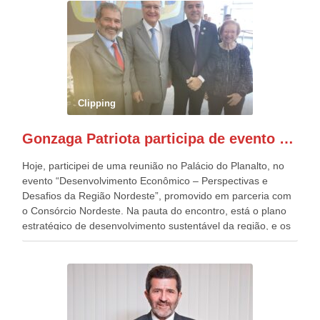
outros desfiles, na Esplanada dos Ministérios, disse ter sido
o deste ano, o maior e o mais organizado de todos. “Há
quatro décadas, como Patriota até no nome, participo
anualmente dos desfiles de Sete de Setembro, na
Esplanada dos Ministérios, em Brasília. Este ano, o governo
preparou espaços com cadeiras e coberturas, para 30.000
pessoas, só que o número de Patriotas Brasileiros
Clipping
Independentes, dobrou na Esplanada. Eu, Lula e os
presentes, ficamos muito felizes com isto”, disse Gonzaga
Gonzaga Patriota participa de evento em prol do desenvolvimento do Nordeste
Patriota.
Hoje, participei de uma reunião no Palácio do Planalto, no
evento “Desenvolvimento Econômico – Perspectivas e
Desafios da Região Nordeste”, promovido em parceria com
o Consórcio Nordeste. Na pauta do encontro, está o plano
estratégico de desenvolvimento sustentável da região, e os
desafios para a elaboração de políticas públicas, que
possam solucionar problemas estruturais nesses estados. O
evento contou com a presença do Vice-presidente Geraldo
Alckmin, que também ocupa o Ministério do
Desenvolvimento, Indústria, Comércio e Serviços, o ex
governador de Pernambuco, agora Presidente do Banco do