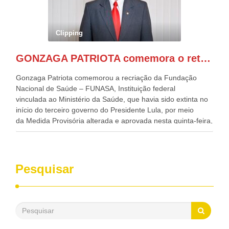
Nordeste, Paulo Câmara, o ex Deputado Federal, e
atualmente Superintendente da SUDENE, Danilo Cabral, da
Governadora de Pernambuco, Raquel Lyra, os ministros da
Clipping
Casa Civil, Rui Costa, e da Integração e do Desenvolvimento
Regional, Waldez Góes, entre outras diversas autoridades
GONZAGA PATRIOTA comemora o retorno da FUNASA
de todo Nordeste que também ajudam a fomentar o
progresso da região.
Gonzaga Patriota comemorou a recriação da Fundação
Nacional de Saúde – FUNASA, Instituição federal
vinculada ao Ministério da Saúde, que havia sido extinta no
início do terceiro governo do Presidente Lula, por meio
da Medida Provisória alterada e aprovada nesta quinta-feira,
pelo Congresso Nacional. Gonzaga Patriota disse hoje em
entrevistas, que durante esses 40 anos, como parlamentar,
sempre contou com o apoio da FUNASA, para o
desenvolvimento dos seus municípios e, somente o ano
Pesquisar
passado, essa Fundação distribuiu mais de três bilhões de
reais, com suas maravilhosas ações, dentre alas, mais de
500 milhões, foram aplicados em serviços de melhoria do
saneamento básico, em pequenas comunidades rurais.
Patriota disse ainda que, mesmo sem mandato,
contribuiu muito na Câmara dos Deputados, para a retirada