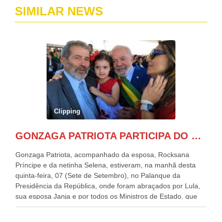
SIMILAR NEWS
Clipping
GONZAGA PATRIOTA PARTICIPA DO DESFILE DA INDEPENDÊNCIA NO PALANQUE DA PRESIDÊNCIA DA REPÚBLICA E É ABRAÇADO POR LULA E POR GERALDO ALCKMIN.
Gonzaga Patriota, acompanhado da esposa, Rocksana
Príncipe e da netinha Selena, estiveram, na manhã desta
quinta-feira, 07 (Sete de Setembro), no Palanque da
Presidência da República, onde foram abraçados por Lula,
sua esposa Janja e por todos os Ministros de Estado, que
estavam presentes, nos Desfiles da Independência da
República. Gonzaga Patriota que já participou de muitos