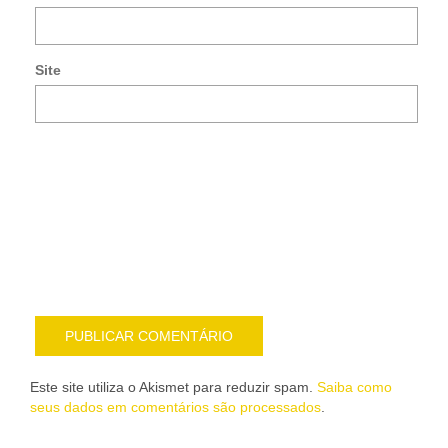
co
po
e-
Site
mai
Noti
me
sob
nov
pub
por
e-
mail
Este site utiliza o Akismet para reduzir spam.
Saiba como
seus dados em comentários são processados
.