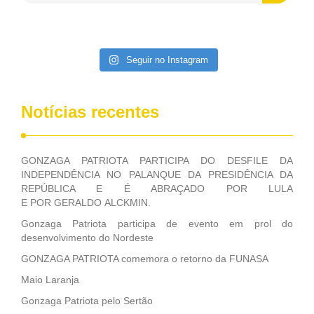
Patriota disse ainda que, mesmo sem mandato,
contribuiu muito na Câmara dos Deputados, para a retirada
da extinção da FUNASA, nessa Medida Provisória do
Executivo, aprovada ontem.
Seguir no Instagram
Notícias recentes
GONZAGA PATRIOTA PARTICIPA DO DESFILE DA
INDEPENDÊNCIA NO PALANQUE DA PRESIDÊNCIA DA
REPÚBLICA E É ABRAÇADO POR LULA
E POR GERALDO ALCKMIN.
Gonzaga Patriota participa de evento em prol do
desenvolvimento do Nordeste
GONZAGA PATRIOTA comemora o retorno da FUNASA
Maio Laranja
Gonzaga Patriota pelo Sertão