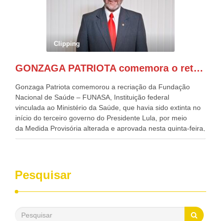
governador de Pernambuco, agora Presidente do Banco do
Nordeste, Paulo Câmara, o ex Deputado Federal, e
atualmente Superintendente da SUDENE, Danilo Cabral, da
Governadora de Pernambuco, Raquel Lyra, os ministros da
Clipping
Casa Civil, Rui Costa, e da Integração e do Desenvolvimento
Regional, Waldez Góes, entre outras diversas autoridades
GONZAGA PATRIOTA comemora o retorno da FUNASA
de todo Nordeste que também ajudam a fomentar o
progresso da região.
Gonzaga Patriota comemorou a recriação da Fundação
Nacional de Saúde – FUNASA, Instituição federal
vinculada ao Ministério da Saúde, que havia sido extinta no
início do terceiro governo do Presidente Lula, por meio
da Medida Provisória alterada e aprovada nesta quinta-feira,
pelo Congresso Nacional. Gonzaga Patriota disse hoje em
entrevistas, que durante esses 40 anos, como parlamentar,
sempre contou com o apoio da FUNASA, para o
desenvolvimento dos seus municípios e, somente o ano
Pesquisar
passado, essa Fundação distribuiu mais de três bilhões de
reais, com suas maravilhosas ações, dentre alas, mais de
500 milhões, foram aplicados em serviços de melhoria do
saneamento básico, em pequenas comunidades rurais.