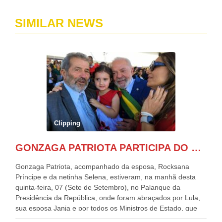
SIMILAR NEWS
Clipping
GONZAGA PATRIOTA PARTICIPA DO DESFILE DA INDEPENDÊNCIA NO PALANQUE DA PRESIDÊNCIA DA REPÚBLICA E É ABRAÇADO POR LULA E POR GERALDO ALCKMIN.
Gonzaga Patriota, acompanhado da esposa, Rocksana
Príncipe e da netinha Selena, estiveram, na manhã desta
quinta-feira, 07 (Sete de Setembro), no Palanque da
Presidência da República, onde foram abraçados por Lula,
sua esposa Janja e por todos os Ministros de Estado, que
estavam presentes, nos Desfiles da Independência da