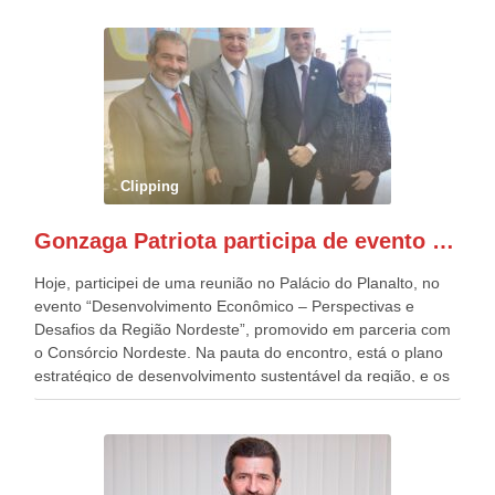
República. Gonzaga Patriota que já participou de muitos
outros desfiles, na Esplanada dos Ministérios, disse ter sido
o deste ano, o maior e o mais organizado de todos. “Há
quatro décadas, como Patriota até no nome, participo
anualmente dos desfiles de Sete de Setembro, na
Esplanada dos Ministérios, em Brasília. Este ano, o governo
preparou espaços com cadeiras e coberturas, para 30.000
pessoas, só que o número de Patriotas Brasileiros
Clipping
Independentes, dobrou na Esplanada. Eu, Lula e os
presentes, ficamos muito felizes com isto”, disse Gonzaga
Gonzaga Patriota participa de evento em prol do desenvolvimento do Nordeste
Patriota.
Hoje, participei de uma reunião no Palácio do Planalto, no
evento “Desenvolvimento Econômico – Perspectivas e
Desafios da Região Nordeste”, promovido em parceria com
o Consórcio Nordeste. Na pauta do encontro, está o plano
estratégico de desenvolvimento sustentável da região, e os
desafios para a elaboração de políticas públicas, que
possam solucionar problemas estruturais nesses estados. O
evento contou com a presença do Vice-presidente Geraldo
Alckmin, que também ocupa o Ministério do
Desenvolvimento, Indústria, Comércio e Serviços, o ex