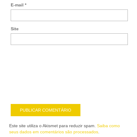
E-mail
*
no
co
po
e-
Site
mai
Noti
me
sob
nov
pub
por
e-
mail
Este site utiliza o Akismet para reduzir spam.
Saiba como
seus dados em comentários são processados
.