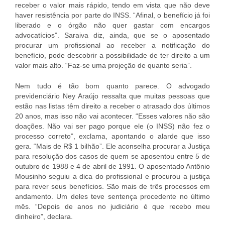
receber o valor mais rápido, tendo em vista que não deve
haver resistência por parte do INSS. “Afinal, o benefício já foi
liberado e o órgão não quer gastar com encargos
advocatícios”. Saraiva diz, ainda, que se o aposentado
procurar um profissional ao receber a notificação do
benefício, pode descobrir a possibilidade de ter direito a um
valor mais alto. “Faz-se uma projeção de quanto seria”.
Nem tudo é tão bom quanto parece. O advogado
previdenciário Ney Araújo ressalta que muitas pessoas que
estão nas listas têm direito a receber o atrasado dos últimos
20 anos, mas isso não vai acontecer. “Esses valores não são
doações. Não vai ser pago porque ele (o INSS) não fez o
processo correto”, exclama, apontando o alarde que isso
gera. “Mais de R$ 1 bilhão”. Ele aconselha procurar a Justiça
para resolução dos casos de quem se aposentou entre 5 de
outubro de 1988 e 4 de abril de 1991. O aposentado Antônio
Mou­sinho seguiu a dica do profissional e procurou a justiça
para rever seus benefícios. São mais de três processos em
andamento. Um deles teve sentença procedente no último
mês. “Depois de anos no judiciário é que recebo meu
dinheiro”, declara.