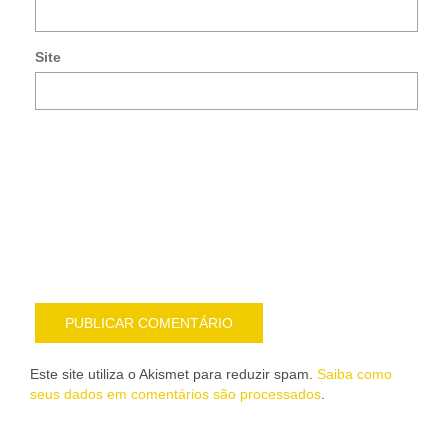
co
po
e-
Site
mai
Noti
me
sob
nov
pub
por
e-
mail
Este site utiliza o Akismet para reduzir spam.
Saiba como
seus dados em comentários são processados
.