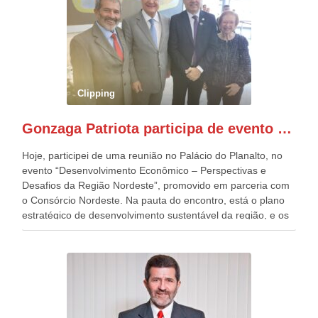
o deste ano, o maior e o mais organizado de todos. “Há
quatro décadas, como Patriota até no nome, participo
anualmente dos desfiles de Sete de Setembro, na
Esplanada dos Ministérios, em Brasília. Este ano, o governo
preparou espaços com cadeiras e coberturas, para 30.000
pessoas, só que o número de Patriotas Brasileiros
Clipping
Independentes, dobrou na Esplanada. Eu, Lula e os
presentes, ficamos muito felizes com isto”, disse Gonzaga
Gonzaga Patriota participa de evento em prol do desenvolvimento do Nordeste
Patriota.
Hoje, participei de uma reunião no Palácio do Planalto, no
evento “Desenvolvimento Econômico – Perspectivas e
Desafios da Região Nordeste”, promovido em parceria com
o Consórcio Nordeste. Na pauta do encontro, está o plano
estratégico de desenvolvimento sustentável da região, e os
desafios para a elaboração de políticas públicas, que
possam solucionar problemas estruturais nesses estados. O
evento contou com a presença do Vice-presidente Geraldo
Alckmin, que também ocupa o Ministério do
Desenvolvimento, Indústria, Comércio e Serviços, o ex
governador de Pernambuco, agora Presidente do Banco do