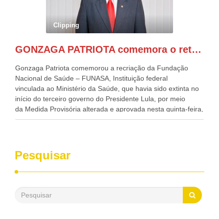
Nordeste, Paulo Câmara, o ex Deputado Federal, e
atualmente Superintendente da SUDENE, Danilo Cabral, da
Governadora de Pernambuco, Raquel Lyra, os ministros da
Clipping
Casa Civil, Rui Costa, e da Integração e do Desenvolvimento
Regional, Waldez Góes, entre outras diversas autoridades
GONZAGA PATRIOTA comemora o retorno da FUNASA
de todo Nordeste que também ajudam a fomentar o
progresso da região.
Gonzaga Patriota comemorou a recriação da Fundação
Nacional de Saúde – FUNASA, Instituição federal
vinculada ao Ministério da Saúde, que havia sido extinta no
início do terceiro governo do Presidente Lula, por meio
da Medida Provisória alterada e aprovada nesta quinta-feira,
pelo Congresso Nacional. Gonzaga Patriota disse hoje em
entrevistas, que durante esses 40 anos, como parlamentar,
sempre contou com o apoio da FUNASA, para o
desenvolvimento dos seus municípios e, somente o ano
Pesquisar
passado, essa Fundação distribuiu mais de três bilhões de
reais, com suas maravilhosas ações, dentre alas, mais de
500 milhões, foram aplicados em serviços de melhoria do
saneamento básico, em pequenas comunidades rurais.
Patriota disse ainda que, mesmo sem mandato,
contribuiu muito na Câmara dos Deputados, para a retirada