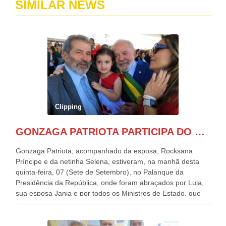
SIMILAR NEWS
Clipping
GONZAGA PATRIOTA PARTICIPA DO DESFILE DA INDEPENDÊNCIA NO PALANQUE DA PRESIDÊNCIA DA REPÚBLICA E É ABRAÇADO POR LULA E POR GERALDO ALCKMIN.
Gonzaga Patriota, acompanhado da esposa, Rocksana
Príncipe e da netinha Selena, estiveram, na manhã desta
quinta-feira, 07 (Sete de Setembro), no Palanque da
Presidência da República, onde foram abraçados por Lula,
sua esposa Janja e por todos os Ministros de Estado, que
estavam presentes, nos Desfiles da Independência da
República. Gonzaga Patriota que já participou de muitos
outros desfiles, na Esplanada dos Ministérios, disse ter sido