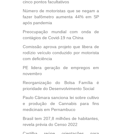
cinco pontos facultativos
 para
icípios
Número de motoristas que se negam a
fazer bafômetro aumenta 44% em SP
após pandemia
Preocupação mundial com onda de
, mais
contágios de Covid-19 na China
s em
Comissão aprova projeto que libera de
ento
rodízio veículo conduzido por motorista
des
com deficiência
, mesmo
na
PE lidera geração de empregos em
etirada
novembro
Medida
Reorganização do Bolsa Família é
da
prioridade do Desenvolvimento Social
Paulo Câmara sanciona lei sobre cultivo
e produção de Cannabis para fins
medicinais em Pernambuco
Brasil tem 207,8 milhões de habitantes,
revela prévia do Censo 2022
Cartilha reúne orientações para