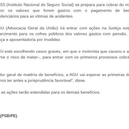
SS (Instituto Nacional do Seguro Social) se prepara para cobrar do m
rator os valores que forem gastos com o pagamento de bene
idenciários para as vítimas de acidentes.
U (Advocacia Geral da União) irá entrar com ações na Justiça exi
arcimento para os cofres públicos dos valores gastos com pensão, a
ça e aposentadoria por invalidez.
U está escolhendo casos graves, em que o motorista que causou o a
me o risco de matar–, para entrar com os primeiros processos cobr
r geral de matéria de benefícios, a AGU vai esperar as primeiras d
s ter antes a jurisprudência favorável”, disse.
, as ações serão estendidas para os demais benefícios.
(PSB/PE)