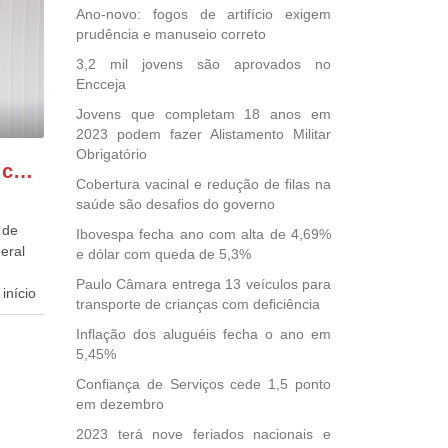
Ano-novo: fogos de artifício exigem
prudência e manuseio correto
3,2 mil jovens são aprovados no
Encceja
Jovens que completam 18 anos em
2023 podem fazer Alistamento Militar
Obrigatório
GONZAGA PATRIOTA comemora o retorno da FUNASA
Cobertura vacinal e redução de filas na
saúde são desafios do governo
 de
Ibovespa fecha ano com alta de 4,69%
eral
e dólar com queda de 5,3%
Paulo Câmara entrega 13 veículos para
início
transporte de crianças com deficiência
Inflação dos aluguéis fecha o ano em
dida
5,45%
esta
ional.
Confiança de Serviços cede 1,5 ponto
em dezembro
40
2023 terá nove feriados nacionais e
e