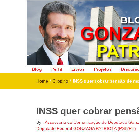
Deputado Federal
Blog
Perfil
Livros
Projetos
Discurs
Home
/
Clipping
/
INSS quer cobrar pensão de mot
INSS quer cobrar pensã
By :
Assessoria de Comunicação do Deputado Gonza
Deputado Federal GONZAGA PATRIOTA (PSB/PE)