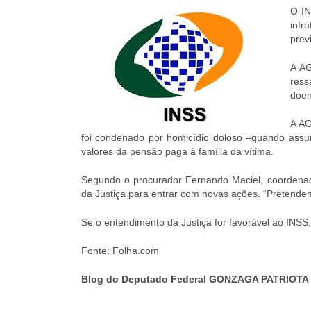
O IN
inf
prev
A AG
ress
doen
A AG
foi condenado por homicídio doloso –quando assu
valores da pensão paga à família da vítima.
Segundo o procurador Fernando Maciel, coordenado
da Justiça para entrar com novas ações. “Pretendemo
Se o entendimento da Justiça for favorável ao INSS
Fonte: Folha.com
Blog do Deputado Federal GONZAGA PATRIOTA 