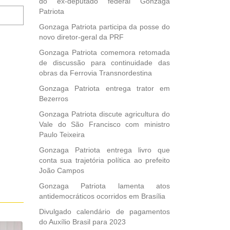
do ex-deputado federal Gonzaga
Notifique-
Patriota
me
Gonzaga Patriota participa da posse do
sobre
novo diretor-geral da PRF
novos
comentários
Gonzaga Patriota comemora retomada
por
de discussão para continuidade das
e-
obras da Ferrovia Transnordestina
mail.
Gonzaga Patriota entrega trator em
Bezerros
Gonzaga Patriota discute agricultura do
Vale do São Francisco com ministro
Paulo Teixeira
Gonzaga Patriota entrega livro que
conta sua trajetória política ao prefeito
João Campos
Gonzaga Patriota lamenta atos
antidemocráticos ocorridos em Brasília
Divulgado calendário de pagamentos
do Auxílio Brasil para 2023