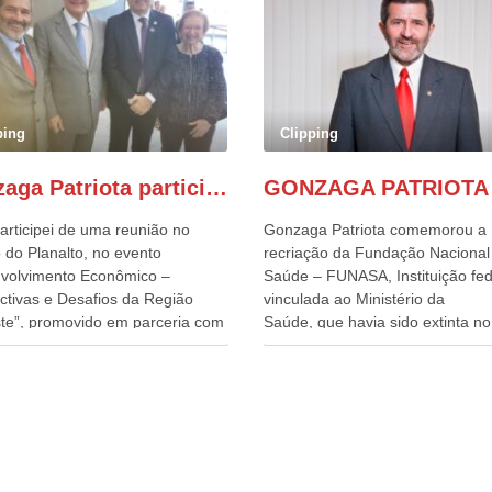
ping
Clipping
Gonzaga Patriota participa de evento em prol do desenvolvimento do Nordeste
articipei de uma reunião no
Gonzaga Patriota comemorou a
 do Planalto, no evento
recriação da Fundação Nacional
volvimento Econômico –
Saúde – FUNASA, Instituição fed
ctivas e Desafios da Região
vinculada ao Ministério da
te”, promovido em parceria com
Saúde, que havia sido extinta no 
órcio Nordeste. Na pauta do
do terceiro governo do
o, está o plano estratégico de
Presidente Lula, por meio da Me
olvimento sustentável da região,
Provisória alterada e aprovada n
esafios para a elaboração de
quinta-feira, pelo Congresso Nac
cas públicas, que possam
Gonzaga Patriota disse hoje em
onar problemas estruturais
entrevistas, que durante esses 
 estados. O evento contou com
anos, como parlamentar, sempr