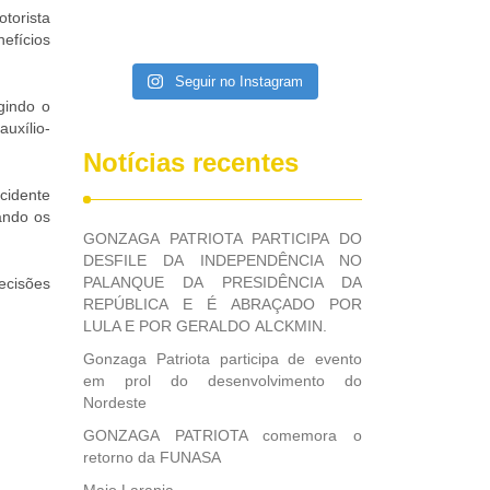
otorista
fícios
Seguir no Instagram
gindo o
uxílio-
Notícias recentes
cidente
ando os
GONZAGA PATRIOTA PARTICIPA DO
DESFILE DA INDEPENDÊNCIA NO
PALANQUE DA PRESIDÊNCIA DA
ecisões
REPÚBLICA E É ABRAÇADO POR
LULA E POR GERALDO ALCKMIN.
Gonzaga Patriota participa de evento
em prol do desenvolvimento do
Nordeste
GONZAGA PATRIOTA comemora o
retorno da FUNASA