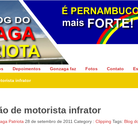
Gonzaga Patriota
os
Depoimentos
Gonzaga faz
Fotos
Contato
Es
orista infrator
o de motorista infrator
ga Patriota
28 de setembro de 2011
Category :
Clipping
Tags:
Blog d