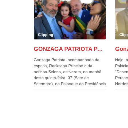
Clipping
Clip
GONZAGA PATRIOTA PARTICIPA DO DESFILE DA INDEPENDÊNCIA NO PALANQUE DA PRESIDÊNCIA DA REPÚBLICA E É ABRAÇADO POR LULA E POR GERALDO ALCKMIN.
Gonzaga Patriota, acompanhado da
Hoje, p
esposa, Rocksana Príncipe e da
Palácio
netinha Selena, estiveram, na manhã
“Desen
desta quinta-feira, 07 (Sete de
Perspe
Setembro), no Palanque da Presidência
Nordes
da República, onde foram abraçados
o Cons
por Lula, sua esposa Janja e por todos
encontr
os Ministros de Estado, que estavam
desenv
presentes, nos Desfiles da
e os d
Independência da República. Gonzaga
políti
Patriota que já participou de muitos
soluci
outros desfiles, na Esplanada dos
nesses