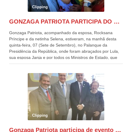
Clipping
GONZAGA PATRIOTA PARTICIPA DO DESFILE DA INDEPENDÊNCIA NO PALANQUE DA PRESIDÊNCIA DA REPÚBLICA E É ABRAÇADO POR LULA E POR GERALDO ALCKMIN.
Gonzaga Patriota, acompanhado da esposa, Rocksana
Príncipe e da netinha Selena, estiveram, na manhã desta
quinta-feira, 07 (Sete de Setembro), no Palanque da
Presidência da República, onde foram abraçados por Lula,
sua esposa Janja e por todos os Ministros de Estado, que
estavam presentes, nos Desfiles da Independência da
República. Gonzaga Patriota que já participou de muitos
outros desfiles, na Esplanada dos Ministérios, disse ter sido
o deste ano, o maior e o mais organizado de todos. “Há
quatro décadas, como Patriota até no nome, participo
anualmente dos desfiles de Sete de Setembro, na
Esplanada dos Ministérios, em Brasília. Este ano, o governo
preparou espaços com cadeiras e coberturas, para 30.000
pessoas, só que o número de Patriotas Brasileiros
Clipping
Independentes, dobrou na Esplanada. Eu, Lula e os
presentes, ficamos muito felizes com isto”, disse Gonzaga
Gonzaga Patriota participa de evento em prol do desenvolvimento do Nordeste
Patriota.