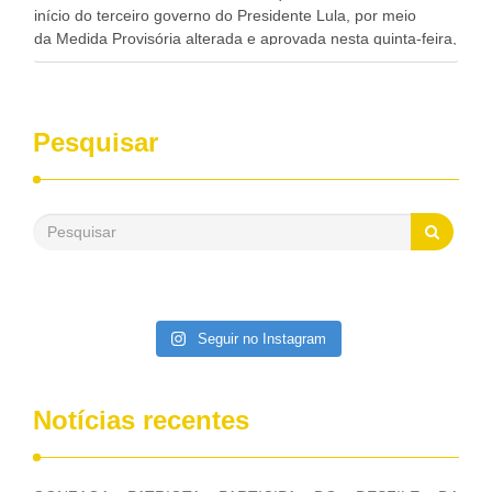
início do terceiro governo do Presidente Lula, por meio
da Medida Provisória alterada e aprovada nesta quinta-feira,
pelo Congresso Nacional. Gonzaga Patriota disse hoje em
entrevistas, que durante esses 40 anos, como parlamentar,
sempre contou com o apoio da FUNASA, para o
desenvolvimento dos seus municípios e, somente o ano
Pesquisar
passado, essa Fundação distribuiu mais de três bilhões de
reais, com suas maravilhosas ações, dentre alas, mais de
500 milhões, foram aplicados em serviços de melhoria do
saneamento básico, em pequenas comunidades rurais.
Patriota disse ainda que, mesmo sem mandato,
contribuiu muito na Câmara dos Deputados, para a retirada
da extinção da FUNASA, nessa Medida Provisória do
Executivo, aprovada ontem.
Seguir no Instagram
Notícias recentes