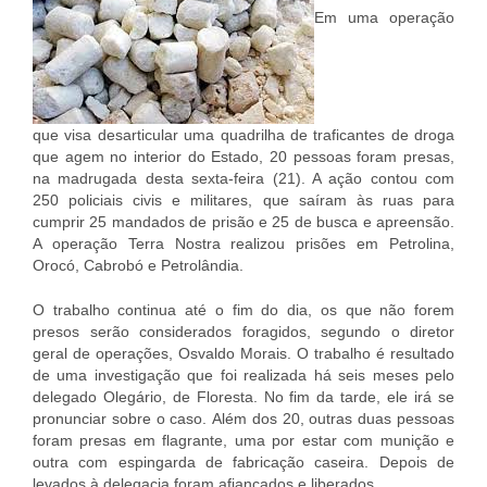
Em uma operação
que visa desarticular uma quadrilha de traficantes de droga
que agem no interior do Estado, 20 pessoas foram presas,
na madrugada desta sexta-feira (21). A ação contou com
250 policiais civis e militares, que saíram às ruas para
cumprir 25 mandados de prisão e 25 de busca e apreensão.
A operação Terra Nostra realizou prisões em Petrolina,
Orocó, Cabrobó e Petrolândia.
O trabalho continua até o fim do dia, os que não forem
presos serão considerados foragidos, segundo o diretor
geral de operações, Osvaldo Morais. O trabalho é resultado
de uma investigação que foi realizada há seis meses pelo
delegado Olegário, de Floresta. No fim da tarde, ele irá se
pronunciar sobre o caso. Além dos 20, outras duas pessoas
foram presas em flagrante, uma por estar com munição e
outra com espingarda de fabricação caseira. Depois de
levados à delegacia foram afiançados e liberados.