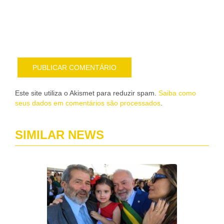
pub
por
e-
mail
Este site utiliza o Akismet para reduzir spam.
Saiba como
seus dados em comentários são processados
.
SIMILAR NEWS