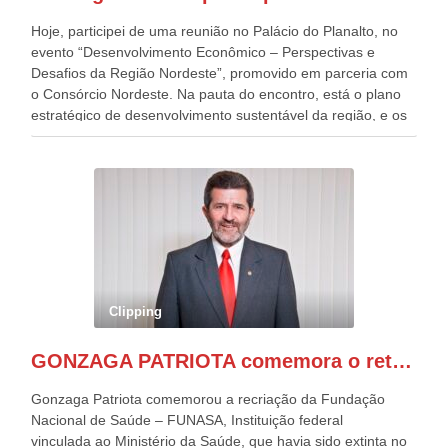
Hoje, participei de uma reunião no Palácio do Planalto, no
evento “Desenvolvimento Econômico – Perspectivas e
Desafios da Região Nordeste”, promovido em parceria com
o Consórcio Nordeste. Na pauta do encontro, está o plano
estratégico de desenvolvimento sustentável da região, e os
desafios para a elaboração de políticas públicas, que
possam solucionar problemas estruturais nesses estados. O
evento contou com a presença do Vice-presidente Geraldo
Alckmin, que também ocupa o Ministério do
Desenvolvimento, Indústria, Comércio e Serviços, o ex
governador de Pernambuco, agora Presidente do Banco do
Nordeste, Paulo Câmara, o ex Deputado Federal, e
atualmente Superintendente da SUDENE, Danilo Cabral, da
Governadora de Pernambuco, Raquel Lyra, os ministros da
Clipping
Casa Civil, Rui Costa, e da Integração e do Desenvolvimento
Regional, Waldez Góes, entre outras diversas autoridades
GONZAGA PATRIOTA comemora o retorno da FUNASA
de todo Nordeste que também ajudam a fomentar o
progresso da região.
Gonzaga Patriota comemorou a recriação da Fundação
Nacional de Saúde – FUNASA, Instituição federal
vinculada ao Ministério da Saúde, que havia sido extinta no