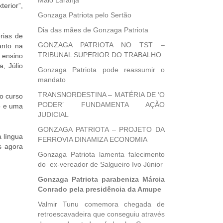
Maio Laranja
erior”,
Gonzaga Patriota pelo Sertão
Dia das mães de Gonzaga Patriota
rias de
GONZAGA PATRIOTA NO TST –
anto na
TRIBUNAL SUPERIOR DO TRABALHO
 ensino
, Júlio
Gonzaga Patriota pode reassumir o
mandato
TRANSNORDESTINA – MATÉRIA DE ‘O
o curso
PODER’ FUNDAMENTA AÇÃO
o e uma
JUDICIAL
GONZAGA PATRIOTA – PROJETO DA
a língua
FERROVIA DINAMIZA ECONOMIA
s agora
Gonzaga Patriota lamenta falecimento
do ex-vereador de Salgueiro Ivo Júnior
Gonzaga Patriota parabeniza Márcia
Conrado pela presidência da Amupe
Valmir Tunu comemora chegada de
retroescavadeira que conseguiu através