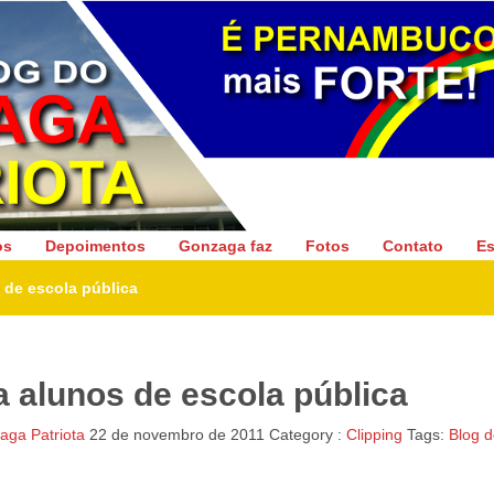
Gonzaga Patriota
os
Depoimentos
Gonzaga faz
Fotos
Contato
Es
 de escola pública
a alunos de escola pública
ga Patriota
22 de novembro de 2011
Category :
Clipping
Tags:
Blog 