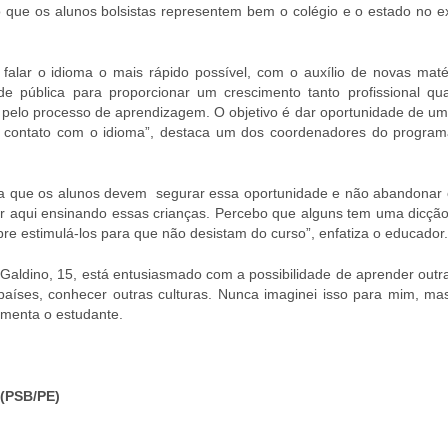
 que os alunos bolsistas representem bem o colégio e o estado no ext
alar o idioma o mais rápido possível, com o auxílio de novas maté
e pública para proporcionar um crescimento tanto profissional qu
elo processo de aprendizagem. O objetivo é dar oportunidade de um
r contato com o idioma”, destaca um dos coordenadores do programa
rma que os alunos devem segurar essa oportunidade e não abandonar 
r aqui ensinando essas crianças. Percebo que alguns tem uma dicçã
re estimulá-los para que não desistam do curso”, enfatiza o educador.
 Galdino, 15, está entusiasmado com a possibilidade de aprender outr
s países, conhecer outras culturas. Nunca imaginei isso para mim, ma
omenta o estudante.
(PSB/PE)