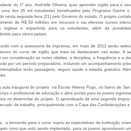
udante do 1º ano, Andrielle Oliveira, quer aprender inglês para o seu
é uma dos 25 mil estudantes beneficiados pelo Programa Ganhe 
do nesta segunda-feira (21) pelo Governo do estado. O projeto contab
timento de R$ 50 milhões em recursos e vai oferecer cursos intens
ua inglesa e espanhola para os estudantes, além da possibili
câmbio para vários países.
ordo com a assessoria de imprensa, em maio de 2012 serão selec
lunos do curso de inglês que mais se destacaram nas aulas. A av
á em consideração as notas obtidas, a disciplina, a frequência e a d
arão por um período preparatório, incluindo um acompanhamento psico
ntemplados terão passagens, seguro saúde e estadia gratuitos. Além
mês.
ula inaugural do projeto na Escola Helena Pugo, no bairro de San 
aloriza o profissional de educação e abre portas para os jovens ingres
tiva no desenrolar do projeto. O aprendizado de uma segunda língua 
mercado de trabalho, principalmente com a Copa das Confederações e
s, a demanda para o curso supriu as expectativas da instituição cria
projeto novo que está sendo implantado, para os jovens aprenderem u