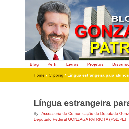
Deputado Federal
Blog
Perfil
Livros
Projetos
Discurs
Home
/
Clipping
/
Língua estrangeira para alunos
Língua estrangeira par
By :
Assessoria de Comunicação do Deputado Gonza
Deputado Federal GONZAGA PATRIOTA (PSB/PE)