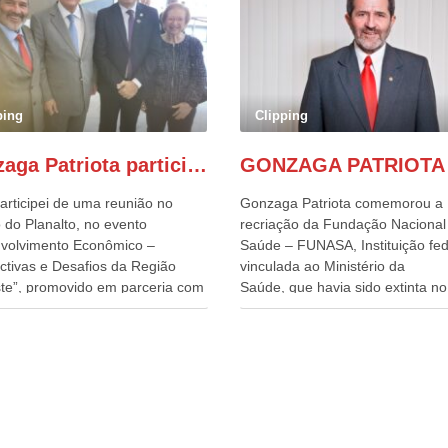
ping
Clipping
Gonzaga Patriota participa de evento em prol do desenvolvimento do Nordeste
articipei de uma reunião no
Gonzaga Patriota comemorou a
 do Planalto, no evento
recriação da Fundação Nacional
volvimento Econômico –
Saúde – FUNASA, Instituição fed
ctivas e Desafios da Região
vinculada ao Ministério da
te”, promovido em parceria com
Saúde, que havia sido extinta no 
órcio Nordeste. Na pauta do
do terceiro governo do
o, está o plano estratégico de
Presidente Lula, por meio da Me
olvimento sustentável da região,
Provisória alterada e aprovada n
esafios para a elaboração de
quinta-feira, pelo Congresso Nac
cas públicas, que possam
Gonzaga Patriota disse hoje em
onar problemas estruturais
entrevistas, que durante esses 
 estados. O evento contou com
anos, como parlamentar, sempr