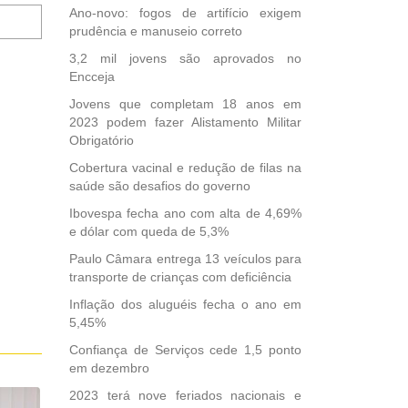
Notifique-
Ano-novo: fogos de artifício exigem
me
prudência e manuseio correto
sobre
3,2 mil jovens são aprovados no
novos
Encceja
comentários
por
Jovens que completam 18 anos em
e-
2023 podem fazer Alistamento Militar
mail.
Obrigatório
Cobertura vacinal e redução de filas na
saúde são desafios do governo
Ibovespa fecha ano com alta de 4,69%
e dólar com queda de 5,3%
Paulo Câmara entrega 13 veículos para
transporte de crianças com deficiência
Inflação dos aluguéis fecha o ano em
5,45%
Confiança de Serviços cede 1,5 ponto
em dezembro
2023 terá nove feriados nacionais e