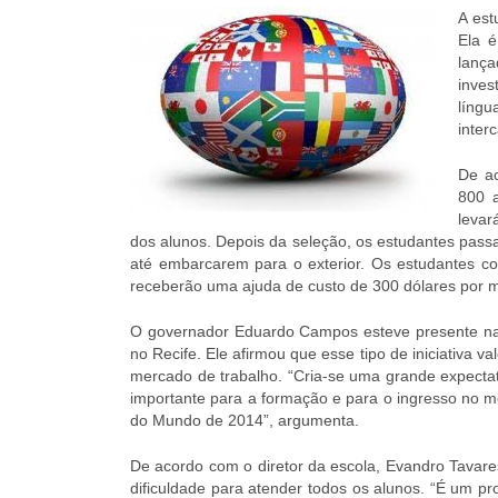
A est
Ela 
lança
inves
líng
inter
De ac
800 a
levar
dos alunos. Depois da seleção, os estudantes pass
até embarcarem para o exterior. Os estudantes co
receberão uma ajuda de custo de 300 dólares por 
O governador Eduardo Campos esteve presente na a
no Recife. Ele afirmou que esse tipo de iniciativa v
mercado de trabalho. “Cria-se uma grande expecta
importante para a formação e para o ingresso no 
do Mundo de 2014”, argumenta.
De acordo com o diretor da escola, Evandro Tavare
dificuldade para atender todos os alunos. “É um 