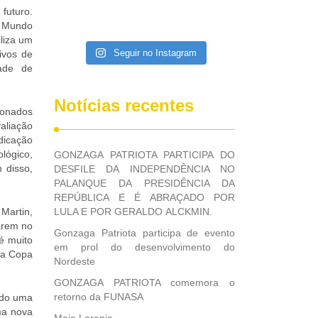
 futuro.
o Mundo
iliza um
Seguir no Instagram
ivos de
dade de
Notícias recentes
ionados
aliação
edicação
lógico,
GONZAGA PATRIOTA PARTICIPA DO
 disso,
DESFILE DA INDEPENDÊNCIA NO
PALANQUE DA PRESIDÊNCIA DA
REPÚBLICA E É ABRAÇADO POR
Martin,
LULA E POR GERALDO ALCKMIN.
sarem no
Gonzaga Patriota participa de evento
é muito
em prol do desenvolvimento do
 a Copa
Nordeste
GONZAGA PATRIOTA comemora o
retorno da FUNASA
ndo uma
ma nova