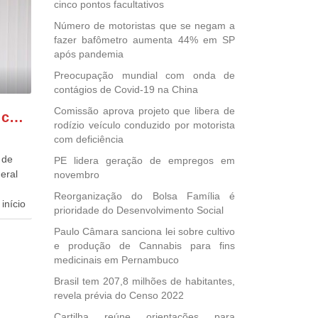
cinco pontos facultativos
Número de motoristas que se negam a
fazer bafômetro aumenta 44% em SP
após pandemia
Preocupação mundial com onda de
contágios de Covid-19 na China
Comissão aprova projeto que libera de
GONZAGA PATRIOTA comemora o retorno da FUNASA
rodízio veículo conduzido por motorista
com deficiência
 de
PE lidera geração de empregos em
eral
novembro
Reorganização do Bolsa Família é
início
prioridade do Desenvolvimento Social
Paulo Câmara sanciona lei sobre cultivo
dida
e produção de Cannabis para fins
esta
medicinais em Pernambuco
ional.
Brasil tem 207,8 milhões de habitantes,
40
revela prévia do Censo 2022
e
Cartilha reúne orientações para