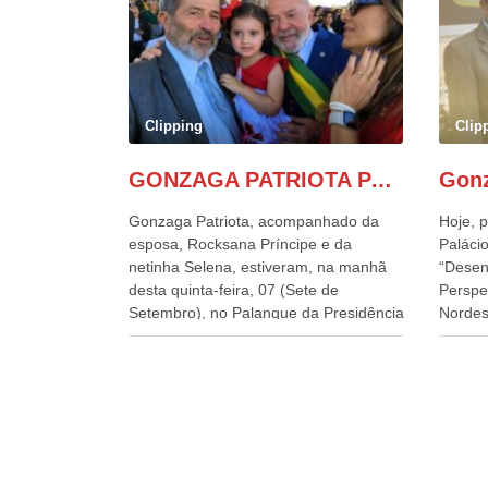
Clipping
Clip
GONZAGA PATRIOTA PARTICIPA DO DESFILE DA INDEPENDÊNCIA NO PALANQUE DA PRESIDÊNCIA DA REPÚBLICA E É ABRAÇADO POR LULA E POR GERALDO ALCKMIN.
Gonzaga Patriota, acompanhado da
Hoje, p
esposa, Rocksana Príncipe e da
Palácio
netinha Selena, estiveram, na manhã
“Desen
desta quinta-feira, 07 (Sete de
Perspe
Setembro), no Palanque da Presidência
Nordes
da República, onde foram abraçados
o Cons
por Lula, sua esposa Janja e por todos
encontr
os Ministros de Estado, que estavam
desenv
presentes, nos Desfiles da
e os d
Independência da República. Gonzaga
políti
Patriota que já participou de muitos
soluci
outros desfiles, na Esplanada dos
nesses