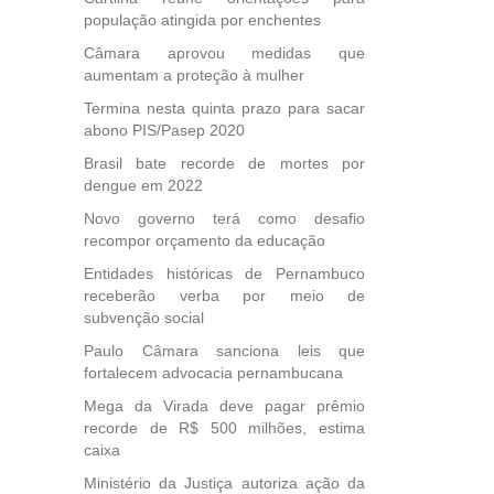
 para
população atingida por enchentes
icípios
Câmara aprovou medidas que
aumentam a proteção à mulher
Termina nesta quinta prazo para sacar
, mais
abono PIS/Pasep 2020
s em
Brasil bate recorde de mortes por
ento
dengue em 2022
des
, mesmo
Novo governo terá como desafio
na
recompor orçamento da educação
etirada
Entidades históricas de Pernambuco
Medida
receberão verba por meio de
da
subvenção social
Paulo Câmara sanciona leis que
fortalecem advocacia pernambucana
Mega da Virada deve pagar prêmio
recorde de R$ 500 milhões, estima
caixa
Ministério da Justiça autoriza ação da