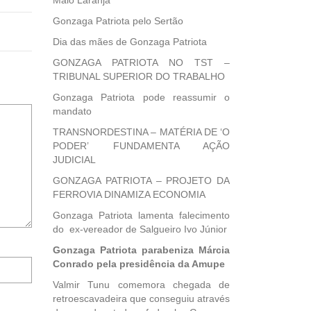
Maio Laranja
Gonzaga Patriota pelo Sertão
Dia das mães de Gonzaga Patriota
GONZAGA PATRIOTA NO TST –
TRIBUNAL SUPERIOR DO TRABALHO
Gonzaga Patriota pode reassumir o
mandato
TRANSNORDESTINA – MATÉRIA DE ‘O
PODER’ FUNDAMENTA AÇÃO
JUDICIAL
GONZAGA PATRIOTA – PROJETO DA
FERROVIA DINAMIZA ECONOMIA
Gonzaga Patriota lamenta falecimento
do ex-vereador de Salgueiro Ivo Júnior
Gonzaga Patriota parabeniza Márcia
Notifique-
Conrado pela presidência da Amupe
me
Valmir Tunu comemora chegada de
sobre
retroescavadeira que conseguiu através
novos