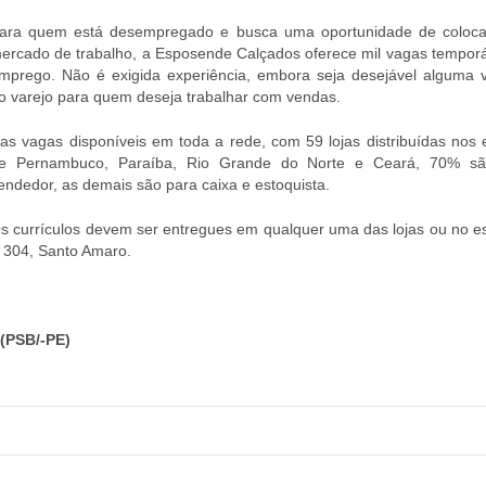
ara quem está desempregado e busca uma oportunidade de coloc
ercado de trabalho, a Esposende Calçados oferece mil vagas temporá
mprego. Não é exigida experiência, embora seja desejável alguma v
o varejo para quem deseja trabalhar com vendas.
as vagas disponíveis em toda a rede, com 59 lojas distribuídas nos 
e Pernambuco, Paraíba, Rio Grande do Norte e Ceará, 70% sã
endedor, as demais são para caixa e estoquista.
s currículos devem ser entregues em qualquer uma das lojas ou no esc
, 304, Santo Amaro.
(PSB/-PE)