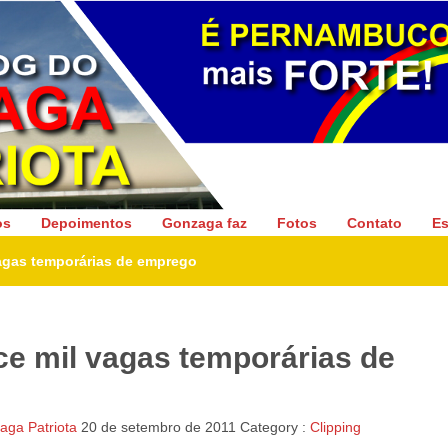
Gonzaga Patriota
os
Depoimentos
Gonzaga faz
Fotos
Contato
Es
vagas temporárias de emprego
ce mil vagas temporárias de
ga Patriota
20 de setembro de 2011
Category :
Clipping