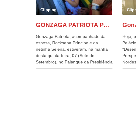
Clipping
Clip
GONZAGA PATRIOTA PARTICIPA DO DESFILE DA INDEPENDÊNCIA NO PALANQUE DA PRESIDÊNCIA DA REPÚBLICA E É ABRAÇADO POR LULA E POR GERALDO ALCKMIN.
Gonzaga Patriota, acompanhado da
Hoje, p
esposa, Rocksana Príncipe e da
Palácio
netinha Selena, estiveram, na manhã
“Desen
desta quinta-feira, 07 (Sete de
Perspe
Setembro), no Palanque da Presidência
Nordes
da República, onde foram abraçados
o Cons
por Lula, sua esposa Janja e por todos
encontr
os Ministros de Estado, que estavam
desenv
presentes, nos Desfiles da
e os d
Independência da República. Gonzaga
políti
Patriota que já participou de muitos
soluci
outros desfiles, na Esplanada dos
nesses
Ministérios, disse ter sido o deste ano,
a pres
o maior e o mais organizado de todos.
Alckmi
“Há quatro décadas, como Patriota até
Minist
no nome, participo anualmente dos
Indústr