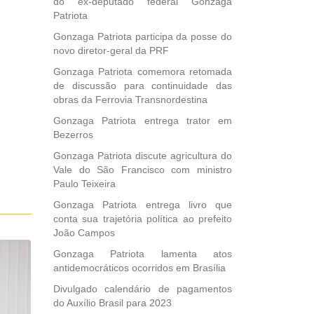
do ex-deputado federal Gonzaga
comentários
Patriota
por
e-
Gonzaga Patriota participa da posse do
mail.
novo diretor-geral da PRF
Gonzaga Patriota comemora retomada
de discussão para continuidade das
obras da Ferrovia Transnordestina
Gonzaga Patriota entrega trator em
Bezerros
Gonzaga Patriota discute agricultura do
Vale do São Francisco com ministro
Paulo Teixeira
Gonzaga Patriota entrega livro que
conta sua trajetória política ao prefeito
João Campos
Gonzaga Patriota lamenta atos
antidemocráticos ocorridos em Brasília
Divulgado calendário de pagamentos
do Auxílio Brasil para 2023