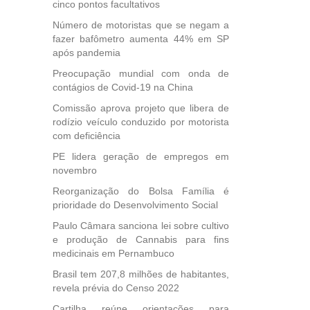
cinco pontos facultativos
, mais
Número de motoristas que se negam a
s em
fazer bafômetro aumenta 44% em SP
ento
após pandemia
des
Preocupação mundial com onda de
, mesmo
contágios de Covid-19 na China
na
etirada
Comissão aprova projeto que libera de
Medida
rodízio veículo conduzido por motorista
com deficiência
da
PE lidera geração de empregos em
novembro
Reorganização do Bolsa Família é
prioridade do Desenvolvimento Social
Paulo Câmara sanciona lei sobre cultivo
e produção de Cannabis para fins
medicinais em Pernambuco
Brasil tem 207,8 milhões de habitantes,
revela prévia do Censo 2022
Cartilha reúne orientações para