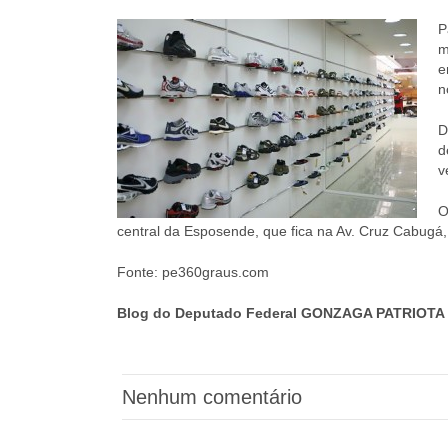
P
m
e
n
D
d
v
O
central da Esposende, que fica na Av. Cruz Cabugá
Fonte: pe360graus.com
Blog do Deputado Federal GONZAGA PATRIOTA 
Nenhum comentário