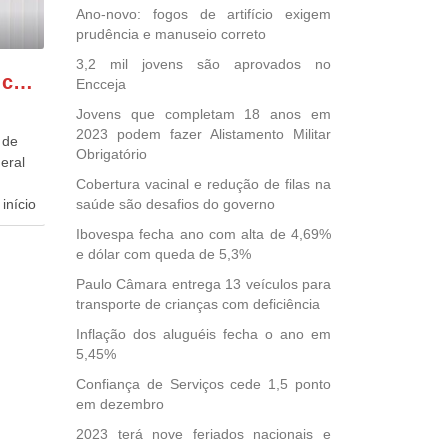
Ano-novo: fogos de artifício exigem
prudência e manuseio correto
3,2 mil jovens são aprovados no
GONZAGA PATRIOTA comemora o retorno da FUNASA
Encceja
Jovens que completam 18 anos em
2023 podem fazer Alistamento Militar
 de
Obrigatório
eral
Cobertura vacinal e redução de filas na
início
saúde são desafios do governo
Ibovespa fecha ano com alta de 4,69%
dida
e dólar com queda de 5,3%
esta
Paulo Câmara entrega 13 veículos para
ional.
transporte de crianças com deficiência
40
Inflação dos aluguéis fecha o ano em
e
5,45%
 para
Confiança de Serviços cede 1,5 ponto
icípios
em dezembro
2023 terá nove feriados nacionais e