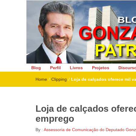
Deputado Federal
Blog
Perfil
Livros
Projetos
Discurs
Home
/
Clipping
/
Loja de calçados oferece mil 
Loja de calçados ofere
emprego
By :
Assessoria de Comunicação do Deputado Gonza