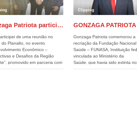
ping
Clipping
Gonzaga Patriota participa de evento em prol do desenvolvimento do Nordeste
articipei de uma reunião no
Gonzaga Patriota comemorou a
 do Planalto, no evento
recriação da Fundação Nacional
volvimento Econômico –
Saúde – FUNASA, Instituição fed
ctivas e Desafios da Região
vinculada ao Ministério da
te”, promovido em parceria com
Saúde, que havia sido extinta no 
órcio Nordeste. Na pauta do
do terceiro governo do
o, está o plano estratégico de
Presidente Lula, por meio da Me
olvimento sustentável da região,
Provisória alterada e aprovada n
esafios para a elaboração de
quinta-feira, pelo Congresso Nac
cas públicas, que possam
Gonzaga Patriota disse hoje em
onar problemas estruturais
entrevistas, que durante esses 
 estados. O evento contou com
anos, como parlamentar, sempr
ença do Vice-presidente Geraldo
contou com o apoio da FUNASA,
n, que também ocupa o
o desenvolvimento dos seus mun
ério do Desenvolvimento,
e, somente o ano passado, essa
ia, Comércio e Serviços, o ex
Fundação distribuiu mais de três