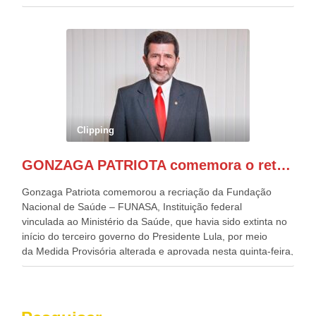
desafios para a elaboração de políticas públicas, que
possam solucionar problemas estruturais nesses estados. O
evento contou com a presença do Vice-presidente Geraldo
Alckmin, que também ocupa o Ministério do
Desenvolvimento, Indústria, Comércio e Serviços, o ex
governador de Pernambuco, agora Presidente do Banco do
Nordeste, Paulo Câmara, o ex Deputado Federal, e
atualmente Superintendente da SUDENE, Danilo Cabral, da
Governadora de Pernambuco, Raquel Lyra, os ministros da
Clipping
Casa Civil, Rui Costa, e da Integração e do Desenvolvimento
Regional, Waldez Góes, entre outras diversas autoridades
GONZAGA PATRIOTA comemora o retorno da FUNASA
de todo Nordeste que também ajudam a fomentar o
progresso da região.
Gonzaga Patriota comemorou a recriação da Fundação
Nacional de Saúde – FUNASA, Instituição federal
vinculada ao Ministério da Saúde, que havia sido extinta no
início do terceiro governo do Presidente Lula, por meio
da Medida Provisória alterada e aprovada nesta quinta-feira,
pelo Congresso Nacional. Gonzaga Patriota disse hoje em
entrevistas, que durante esses 40 anos, como parlamentar,
sempre contou com o apoio da FUNASA, para o
desenvolvimento dos seus municípios e, somente o ano