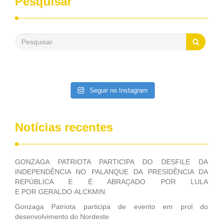
Pesquisar
passado, essa Fundação distribuiu mais de três bilhões de
reais, com suas maravilhosas ações, dentre alas, mais de
500 milhões, foram aplicados em serviços de melhoria do
saneamento básico, em pequenas comunidades rurais.
Patriota disse ainda que, mesmo sem mandato,
contribuiu muito na Câmara dos Deputados, para a retirada
da extinção da FUNASA, nessa Medida Provisória do
Executivo, aprovada ontem.
Seguir no Instagram
Notícias recentes
GONZAGA PATRIOTA PARTICIPA DO DESFILE DA
INDEPENDÊNCIA NO PALANQUE DA PRESIDÊNCIA DA
REPÚBLICA E É ABRAÇADO POR LULA
E POR GERALDO ALCKMIN.
Gonzaga Patriota participa de evento em prol do
desenvolvimento do Nordeste