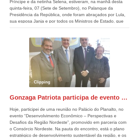
Príncipe e da netinha Selena, estiveram, na manhã desta
quinta-feira, 07 (Sete de Setembro), no Palanque da
Presidência da República, onde foram abraçados por Lula,
sua esposa Janja e por todos os Ministros de Estado, que
estavam presentes, nos Desfiles da Independência da
República. Gonzaga Patriota que já participou de muitos
outros desfiles, na Esplanada dos Ministérios, disse ter sido
o deste ano, o maior e o mais organizado de todos. “Há
quatro décadas, como Patriota até no nome, participo
anualmente dos desfiles de Sete de Setembro, na
Esplanada dos Ministérios, em Brasília. Este ano, o governo
preparou espaços com cadeiras e coberturas, para 30.000
pessoas, só que o número de Patriotas Brasileiros
Clipping
Independentes, dobrou na Esplanada. Eu, Lula e os
presentes, ficamos muito felizes com isto”, disse Gonzaga
Gonzaga Patriota participa de evento em prol do desenvolvimento do Nordeste
Patriota.
Hoje, participei de uma reunião no Palácio do Planalto, no
evento “Desenvolvimento Econômico – Perspectivas e
Desafios da Região Nordeste”, promovido em parceria com
o Consórcio Nordeste. Na pauta do encontro, está o plano
estratégico de desenvolvimento sustentável da região, e os