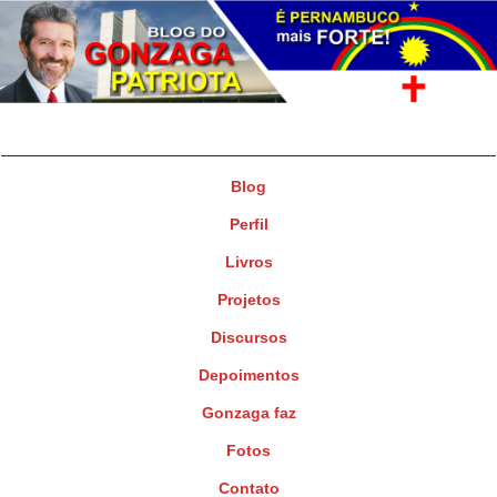
Gonzaga Patriota
Deputado Federal
Blog
Perfil
Livros
Projetos
Discursos
Depoimentos
Gonzaga faz
Fotos
Contato