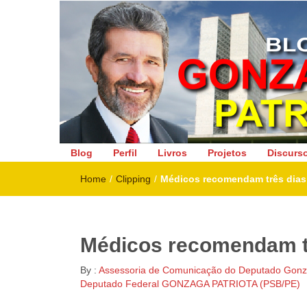
Deputado Federal
Blog
Perfil
Livros
Projetos
Discurs
Home
/
Clipping
/
Médicos recomendam três dias
Médicos recomendam tr
By :
Assessoria de Comunicação do Deputado Gonza
Deputado Federal GONZAGA PATRIOTA (PSB/PE)