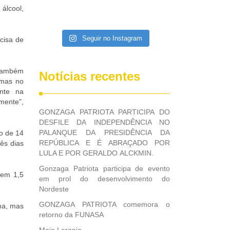
álcool,
Seguir no Instagram
cisa de
 também
Notícias recentes
emas no
nte na
mente”,
GONZAGA PATRIOTA PARTICIPA DO
DESFILE DA INDEPENDÊNCIA NO
PALANQUE DA PRESIDÊNCIA DA
o de 14
REPÚBLICA E É ABRAÇADO POR
ês dias
LULA E POR GERALDO ALCKMIN.
Gonzaga Patriota participa de evento
tem 1,5
em prol do desenvolvimento do
Nordeste
GONZAGA PATRIOTA comemora o
ma, mas
retorno da FUNASA