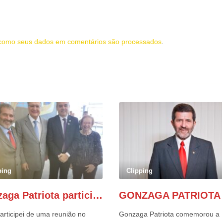
como seus dados em comentários são processados
.
ping
Clipping
Gonzaga Patriota participa de evento em prol do desenvolvimento do Nordeste
articipei de uma reunião no
Gonzaga Patriota comemorou a