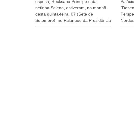
esposa, Rocksana Príncipe e da
Palácio
netinha Selena, estiveram, na manhã
“Desen
desta quinta-feira, 07 (Sete de
Perspe
Setembro), no Palanque da Presidência
Nordes
da República, onde foram abraçados
o Cons
por Lula, sua esposa Janja e por todos
encontr
os Ministros de Estado, que estavam
desenv
presentes, nos Desfiles da
e os d
Independência da República. Gonzaga
políti
Patriota que já participou de muitos
soluci
outros desfiles, na Esplanada dos
nesses
Ministérios, disse ter sido o deste ano,
a pres
o maior e o mais organizado de todos.
Alckmi
“Há quatro décadas, como Patriota até
Minist
no nome, participo anualmente dos
Indústr
desfiles de Sete de Setembro, na
govern
Esplanada dos Ministérios, em Brasília.
Presid
Este ano, o governo preparou espaços
Paulo 
com cadeiras e coberturas, para
e atua
30.000 pessoas, só que o número de
SUDENE
Patriotas Brasileiros Independentes,
Govern
dobrou na Esplanada. Eu, Lula e os
Lyra, o