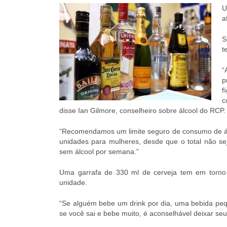
U
a
S
t
“
p
f
c
disse Ian Gilmore, conselheiro sobre álcool do RCP.
“Recomendamos um limite seguro de consumo de á
unidades para mulheres, desde que o total não se
sem álcool por semana.”
Uma garrafa de 330 ml de cerveja tem em torno
unidade.
“Se alguém bebe um drink por dia, uma bebida peq
se você sai e bebe muito, é aconselhável deixar se