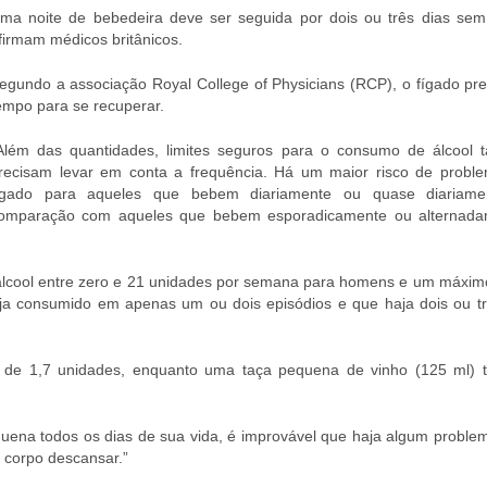
ma noite de bebedeira deve ser seguida por dois ou três dias sem 
firmam médicos britânicos.
egundo a associação Royal College of Physicians (RCP), o fígado pre
empo para se recuperar.
Além das quantidades, limites seguros para o consumo de álcool
recisam levar em conta a frequência. Há um maior risco de probl
ígado para aqueles que bebem diariamente ou quase diariame
omparação com aqueles que bebem esporadicamente ou alternada
lcool entre zero e 21 unidades por semana para homens e um máxim
ja consumido em apenas um ou dois episódios e que haja dois ou tr
 de 1,7 unidades, enquanto uma taça pequena de vinho (125 ml) 
uena todos os dias de sua vida, é improvável que haja algum proble
u corpo descansar.”