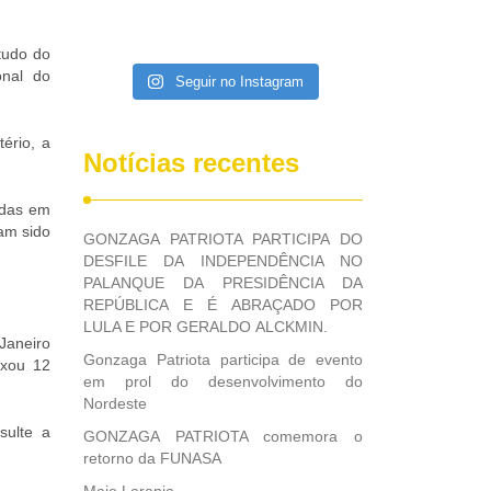
tudo do
onal do
Seguir no Instagram
ério, a
Notícias recentes
idas em
ham sido
GONZAGA PATRIOTA PARTICIPA DO
DESFILE DA INDEPENDÊNCIA NO
PALANQUE DA PRESIDÊNCIA DA
REPÚBLICA E É ABRAÇADO POR
LULA E POR GERALDO ALCKMIN.
Janeiro
Gonzaga Patriota participa de evento
ixou 12
em prol do desenvolvimento do
Nordeste
sulte a
GONZAGA PATRIOTA comemora o
retorno da FUNASA