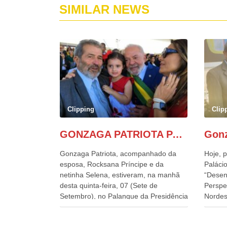
SIMILAR NEWS
Clipping
Clip
GONZAGA PATRIOTA PARTICIPA DO DESFILE DA INDEPENDÊNCIA NO PALANQUE DA PRESIDÊNCIA DA REPÚBLICA E É ABRAÇADO POR LULA E POR GERALDO ALCKMIN.
Gonzaga Patriota, acompanhado da
Hoje, p
esposa, Rocksana Príncipe e da
Palácio
netinha Selena, estiveram, na manhã
“Desen
desta quinta-feira, 07 (Sete de
Perspe
Setembro), no Palanque da Presidência
Nordes
da República, onde foram abraçados
o Cons
por Lula, sua esposa Janja e por todos
encontr