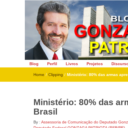
Deputado Federal
Blog
Perfil
Livros
Projetos
Discurs
Home
/
Clipping
/
Ministério: 80% das armas apre
Ministério: 80% das ar
Brasil
By :
Assessoria de Comunicação do Deputado Gonza
Deputado Federal GONZAGA PATRIOTA (PSB/PE)