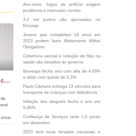
Ano-novo: fogos de artifício exigem
prudência e manuseio correto
3,2 mil jovens são aprovados no
Encceja
Jovens que completam 18 anos em
2023 podem fazer Alistamento Militar
Obrigatório
Cobertura vacinal e redução de filas na
saúde são desafios do governo
Ibovespa fecha ano com alta de 4,69%
e dólar com queda de 5,3%
GONZAGA PATRIOTA comemora o retorno da FUNASA
Paulo Câmara entrega 13 veículos para
transporte de crianças com deficiência
 de
Inflação dos aluguéis fecha o ano em
eral
5,45%
Confiança de Serviços cede 1,5 ponto
início
em dezembro
dida
2023 terá nove feriados nacionais e