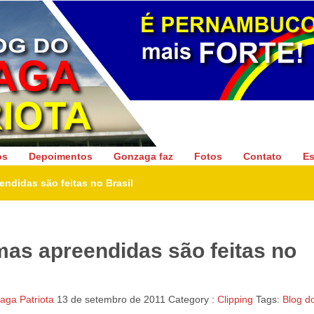
Gonzaga Patriota
os
Depoimentos
Gonzaga faz
Fotos
Contato
Es
endidas são feitas no Brasil
mas apreendidas são feitas no
ga Patriota
13 de setembro de 2011
Category :
Clipping
Tags:
Blog d