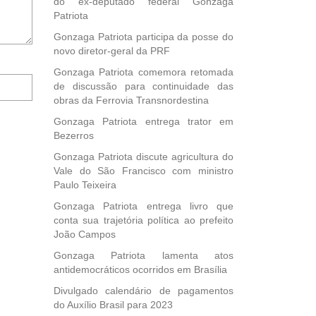
do ex-deputado federal Gonzaga
Patriota
Gonzaga Patriota participa da posse do
novo diretor-geral da PRF
Gonzaga Patriota comemora retomada
Notifique-
de discussão para continuidade das
me
obras da Ferrovia Transnordestina
sobre
novos
Gonzaga Patriota entrega trator em
comentários
Bezerros
por
Gonzaga Patriota discute agricultura do
e-
Vale do São Francisco com ministro
mail.
Paulo Teixeira
Gonzaga Patriota entrega livro que
conta sua trajetória política ao prefeito
João Campos
Gonzaga Patriota lamenta atos
antidemocráticos ocorridos em Brasília
Divulgado calendário de pagamentos
do Auxílio Brasil para 2023