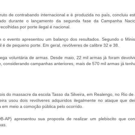
ruto de contrabando internacional e é produzida no país, concluiu es
vulgado durante o lançamento da segunda fase da Campanha Naci
lhidas por porte ilegal é nacional.
o evento apresentou um balanço dos resultados. Segundo o Minist
l é de pequeno porte. Em geral, revólveres de calibre 32 e 38.
ega voluntária de armas. Desde maio, 22 mil armas já foram devolv
que, considerando campanhas anteriores, mais de 570 mil armas já ten
is do massacre da escola Tasso da Silveira, em Realengo, no Rio de 
eira usou dois revólveres adquiridos ilegalmente no ataque que de
 em meio a comoção pública pelo ocorrido.
AP) apresentou sua proposta de realizar um plebiscito que con
mas.