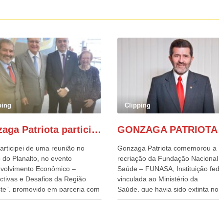
ping
Clipping
Gonzaga Patriota participa de evento em prol do desenvolvimento do Nordeste
articipei de uma reunião no
Gonzaga Patriota comemorou a
 do Planalto, no evento
recriação da Fundação Nacional
volvimento Econômico –
Saúde – FUNASA, Instituição fed
ctivas e Desafios da Região
vinculada ao Ministério da
te”, promovido em parceria com
Saúde, que havia sido extinta no 
órcio Nordeste. Na pauta do
do terceiro governo do
o, está o plano estratégico de
Presidente Lula, por meio da Me