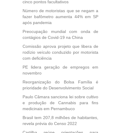
esta
cinco pontos facultativos
ional.
Número de motoristas que se negam a
fazer bafômetro aumenta 44% em SP
40
após pandemia
e
Preocupação mundial com onda de
 para
contágios de Covid-19 na China
icípios
Comissão aprova projeto que libera de
rodízio veículo conduzido por motorista
com deficiência
, mais
PE lidera geração de empregos em
s em
novembro
ento
des
Reorganização do Bolsa Família é
, mesmo
prioridade do Desenvolvimento Social
na
Paulo Câmara sanciona lei sobre cultivo
etirada
e produção de Cannabis para fins
Medida
medicinais em Pernambuco
da
Brasil tem 207,8 milhões de habitantes,
revela prévia do Censo 2022
Cartilha reúne orientações para