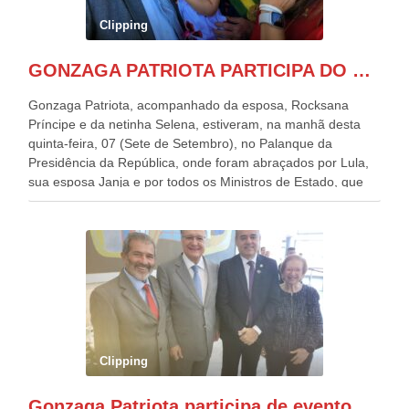
Clipping
GONZAGA PATRIOTA PARTICIPA DO DESFILE DA INDEPENDÊNCIA NO PALANQUE DA PRESIDÊNCIA DA REPÚBLICA E É ABRAÇADO POR LULA E POR GERALDO ALCKMIN.
Gonzaga Patriota, acompanhado da esposa, Rocksana
Príncipe e da netinha Selena, estiveram, na manhã desta
quinta-feira, 07 (Sete de Setembro), no Palanque da
Presidência da República, onde foram abraçados por Lula,
sua esposa Janja e por todos os Ministros de Estado, que
estavam presentes, nos Desfiles da Independência da
República. Gonzaga Patriota que já participou de muitos
outros desfiles, na Esplanada dos Ministérios, disse ter sido
o deste ano, o maior e o mais organizado de todos. “Há
quatro décadas, como Patriota até no nome, participo
anualmente dos desfiles de Sete de Setembro, na
Esplanada dos Ministérios, em Brasília. Este ano, o governo
preparou espaços com cadeiras e coberturas, para 30.000
pessoas, só que o número de Patriotas Brasileiros
Clipping
Independentes, dobrou na Esplanada. Eu, Lula e os
presentes, ficamos muito felizes com isto”, disse Gonzaga
Gonzaga Patriota participa de evento em prol do desenvolvimento do Nordeste