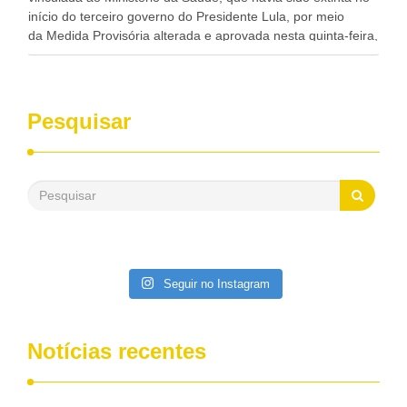
início do terceiro governo do Presidente Lula, por meio
da Medida Provisória alterada e aprovada nesta quinta-feira,
pelo Congresso Nacional. Gonzaga Patriota disse hoje em
entrevistas, que durante esses 40 anos, como parlamentar,
sempre contou com o apoio da FUNASA, para o
desenvolvimento dos seus municípios e, somente o ano
Pesquisar
passado, essa Fundação distribuiu mais de três bilhões de
reais, com suas maravilhosas ações, dentre alas, mais de
500 milhões, foram aplicados em serviços de melhoria do
saneamento básico, em pequenas comunidades rurais.
Patriota disse ainda que, mesmo sem mandato,
contribuiu muito na Câmara dos Deputados, para a retirada
da extinção da FUNASA, nessa Medida Provisória do
Executivo, aprovada ontem.
Seguir no Instagram
Notícias recentes