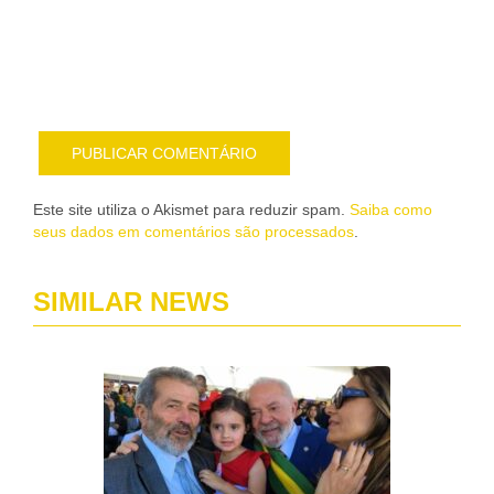
nov
pub
por
e-
mail
Este site utiliza o Akismet para reduzir spam.
Saiba como
seus dados em comentários são processados
.
SIMILAR NEWS