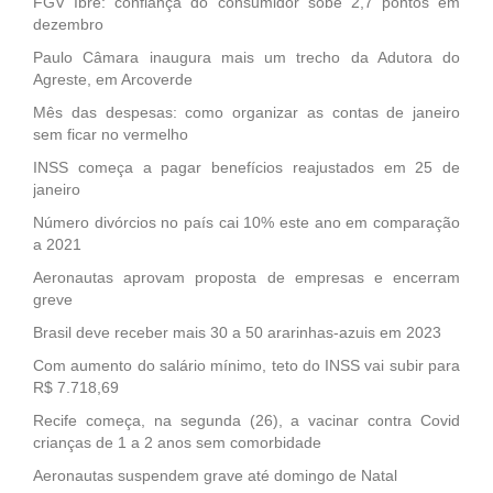
FGV Ibre: confiança do consumidor sobe 2,7 pontos em
dezembro
Paulo Câmara inaugura mais um trecho da Adutora do
Agreste, em Arcoverde
Mês das despesas: como organizar as contas de janeiro
sem ficar no vermelho
INSS começa a pagar benefícios reajustados em 25 de
janeiro
Número divórcios no país cai 10% este ano em comparação
a 2021
Aeronautas aprovam proposta de empresas e encerram
greve
Brasil deve receber mais 30 a 50 ararinhas-azuis em 2023
Com aumento do salário mínimo, teto do INSS vai subir para
R$ 7.718,69
Recife começa, na segunda (26), a vacinar contra Covid
crianças de 1 a 2 anos sem comorbidade
Aeronautas suspendem grave até domingo de Natal