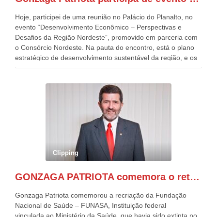
Patriota.
Hoje, participei de uma reunião no Palácio do Planalto, no
evento “Desenvolvimento Econômico – Perspectivas e
Desafios da Região Nordeste”, promovido em parceria com
o Consórcio Nordeste. Na pauta do encontro, está o plano
estratégico de desenvolvimento sustentável da região, e os
desafios para a elaboração de políticas públicas, que
possam solucionar problemas estruturais nesses estados. O
evento contou com a presença do Vice-presidente Geraldo
Alckmin, que também ocupa o Ministério do
Desenvolvimento, Indústria, Comércio e Serviços, o ex
governador de Pernambuco, agora Presidente do Banco do
Nordeste, Paulo Câmara, o ex Deputado Federal, e
atualmente Superintendente da SUDENE, Danilo Cabral, da
Governadora de Pernambuco, Raquel Lyra, os ministros da
Clipping
Casa Civil, Rui Costa, e da Integração e do Desenvolvimento
Regional, Waldez Góes, entre outras diversas autoridades
GONZAGA PATRIOTA comemora o retorno da FUNASA
de todo Nordeste que também ajudam a fomentar o
progresso da região.
Gonzaga Patriota comemorou a recriação da Fundação
Nacional de Saúde – FUNASA, Instituição federal
vinculada ao Ministério da Saúde, que havia sido extinta no