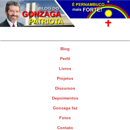
Gonzaga Patriota
Deputado Federal
Blog
Perfil
Livros
Projetos
Discursos
Depoimentos
Gonzaga faz
Fotos
Contato