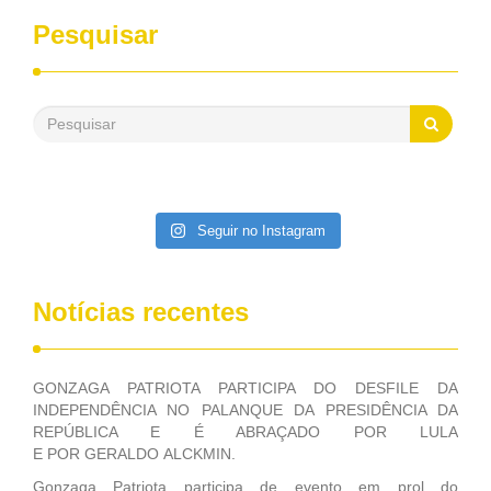
sempre contou com o apoio da FUNASA, para o
desenvolvimento dos seus municípios e, somente o ano
Pesquisar
passado, essa Fundação distribuiu mais de três bilhões de
reais, com suas maravilhosas ações, dentre alas, mais de
500 milhões, foram aplicados em serviços de melhoria do
saneamento básico, em pequenas comunidades rurais.
Patriota disse ainda que, mesmo sem mandato,
contribuiu muito na Câmara dos Deputados, para a retirada
da extinção da FUNASA, nessa Medida Provisória do
Executivo, aprovada ontem.
Seguir no Instagram
Notícias recentes
GONZAGA PATRIOTA PARTICIPA DO DESFILE DA
INDEPENDÊNCIA NO PALANQUE DA PRESIDÊNCIA DA
REPÚBLICA E É ABRAÇADO POR LULA
E POR GERALDO ALCKMIN.
Gonzaga Patriota participa de evento em prol do