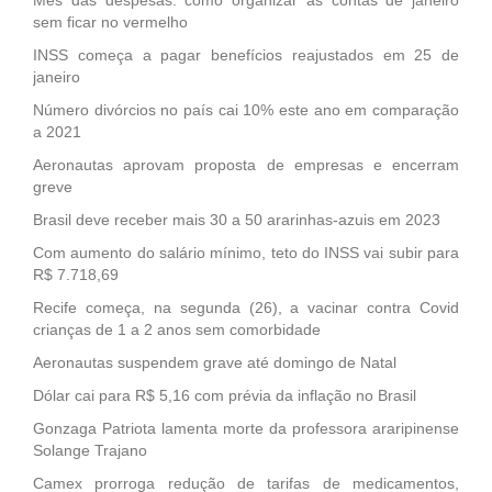
Mês das despesas: como organizar as contas de janeiro
sem ficar no vermelho
INSS começa a pagar benefícios reajustados em 25 de
janeiro
Número divórcios no país cai 10% este ano em comparação
a 2021
Aeronautas aprovam proposta de empresas e encerram
greve
Brasil deve receber mais 30 a 50 ararinhas-azuis em 2023
Com aumento do salário mínimo, teto do INSS vai subir para
R$ 7.718,69
Recife começa, na segunda (26), a vacinar contra Covid
crianças de 1 a 2 anos sem comorbidade
Aeronautas suspendem grave até domingo de Natal
Dólar cai para R$ 5,16 com prévia da inflação no Brasil
Gonzaga Patriota lamenta morte da professora araripinense
Solange Trajano
Camex prorroga redução de tarifas de medicamentos,