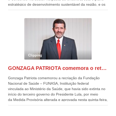
estratégico de desenvolvimento sustentável da região, e os
desafios para a elaboração de políticas públicas, que
possam solucionar problemas estruturais nesses estados. O
evento contou com a presença do Vice-presidente Geraldo
Alckmin, que também ocupa o Ministério do
Desenvolvimento, Indústria, Comércio e Serviços, o ex
governador de Pernambuco, agora Presidente do Banco do
Nordeste, Paulo Câmara, o ex Deputado Federal, e
atualmente Superintendente da SUDENE, Danilo Cabral, da
Governadora de Pernambuco, Raquel Lyra, os ministros da
Clipping
Casa Civil, Rui Costa, e da Integração e do Desenvolvimento
Regional, Waldez Góes, entre outras diversas autoridades
GONZAGA PATRIOTA comemora o retorno da FUNASA
de todo Nordeste que também ajudam a fomentar o
progresso da região.
Gonzaga Patriota comemorou a recriação da Fundação
Nacional de Saúde – FUNASA, Instituição federal
vinculada ao Ministério da Saúde, que havia sido extinta no
início do terceiro governo do Presidente Lula, por meio
da Medida Provisória alterada e aprovada nesta quinta-feira,
pelo Congresso Nacional. Gonzaga Patriota disse hoje em
entrevistas, que durante esses 40 anos, como parlamentar,