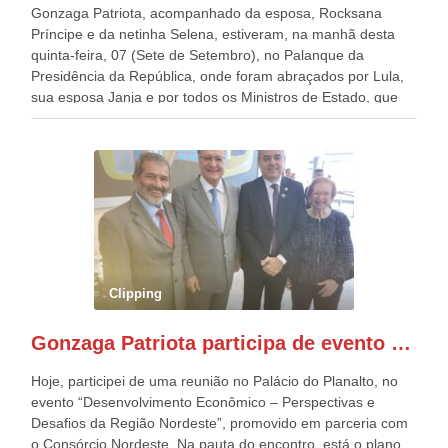
Gonzaga Patriota, acompanhado da esposa, Rocksana
Príncipe e da netinha Selena, estiveram, na manhã desta
quinta-feira, 07 (Sete de Setembro), no Palanque da
Presidência da República, onde foram abraçados por Lula,
sua esposa Janja e por todos os Ministros de Estado, que
estavam presentes, nos Desfiles da Independência da
República. Gonzaga Patriota que já participou de muitos
outros desfiles, na Esplanada dos Ministérios, disse ter sido
o deste ano, o maior e o mais organizado de todos. “Há
quatro décadas, como Patriota até no nome, participo
anualmente dos desfiles de Sete de Setembro, na
Esplanada dos Ministérios, em Brasília. Este ano, o governo
preparou espaços com cadeiras e coberturas, para 30.000
pessoas, só que o número de Patriotas Brasileiros
Clipping
Independentes, dobrou na Esplanada. Eu, Lula e os
presentes, ficamos muito felizes com isto”, disse Gonzaga
Gonzaga Patriota participa de evento em prol do desenvolvimento do Nordeste
Patriota.
Hoje, participei de uma reunião no Palácio do Planalto, no
evento “Desenvolvimento Econômico – Perspectivas e
Desafios da Região Nordeste”, promovido em parceria com
o Consórcio Nordeste. Na pauta do encontro, está o plano