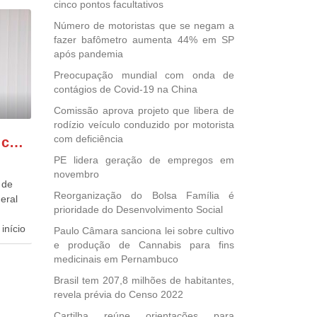
cinco pontos facultativos
Número de motoristas que se negam a
fazer bafômetro aumenta 44% em SP
após pandemia
Preocupação mundial com onda de
contágios de Covid-19 na China
Comissão aprova projeto que libera de
rodízio veículo conduzido por motorista
com deficiência
GONZAGA PATRIOTA comemora o retorno da FUNASA
PE lidera geração de empregos em
novembro
 de
Reorganização do Bolsa Família é
eral
prioridade do Desenvolvimento Social
início
Paulo Câmara sanciona lei sobre cultivo
e produção de Cannabis para fins
dida
medicinais em Pernambuco
esta
Brasil tem 207,8 milhões de habitantes,
ional.
revela prévia do Censo 2022
Cartilha reúne orientações para