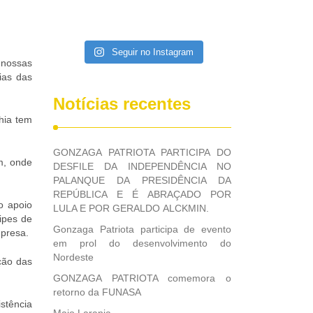
Seguir no Instagram
 nossas
ias das
Notícias recentes
hia tem
GONZAGA PATRIOTA PARTICIPA DO
m, onde
DESFILE DA INDEPENDÊNCIA NO
PALANQUE DA PRESIDÊNCIA DA
REPÚBLICA E É ABRAÇADO POR
o apoio
LULA E POR GERALDO ALCKMIN.
ipes de
Gonzaga Patriota participa de evento
mpresa.
em prol do desenvolvimento do
Nordeste
ção das
GONZAGA PATRIOTA comemora o
retorno da FUNASA
stência