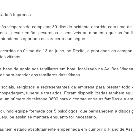
ado à Imprensa
 às vésperas de completar 30 dias do acidente ocorrido com uma de
es e, desde então, pesarosos e sensíveis ao momento que as famíl
 entendemos oportuno esclarecer o que segue:
corrido no último dia 13 de julho, no Recife, a prioridade da compan
das vítimas.
base de apoio aos familiares em hotel localizado na Av. Boa Viage
os para atender aos familiares das vítimas.
sociais, religiosos e representantes da empresa para prestar todo 
, hospedagem, funeral e traslados. Foram disponibilizadas também equ
e um número de telefone 0800 para o contato entre as famílias e a e
ncluindo equipe formada por 5 psicólogos, que permanecem à disposi
A equipe assim se manterá enquanto for necessário.
as tem estado absolutamente empenhada em cumprir o Plano de Assi