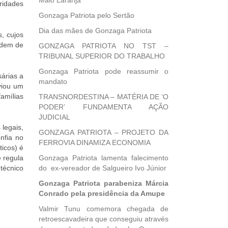
Maio Laranja
ridades
Gonzaga Patriota pelo Sertão
Dia das mães de Gonzaga Patriota
, cujos
ndem de
GONZAGA PATRIOTA NO TST –
TRIBUNAL SUPERIOR DO TRABALHO
Gonzaga Patriota pode reassumir o
árias a
mandato
nviou um
famílias
TRANSNORDESTINA – MATÉRIA DE ‘O
PODER’ FUNDAMENTA AÇÃO
JUDICIAL
 legais,
GONZAGA PATRIOTA – PROJETO DA
nfia no
FERROVIA DINAMIZA ECONOMIA
icos) é
e regula
Gonzaga Patriota lamenta falecimento
técnico
do ex-vereador de Salgueiro Ivo Júnior
Gonzaga Patriota parabeniza Márcia
Conrado pela presidência da Amupe
Valmir Tunu comemora chegada de
retroescavadeira que conseguiu através