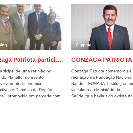
ping
Clipping
Gonzaga Patriota participa de evento em prol do desenvolvimento do Nordeste
articipei de uma reunião no
Gonzaga Patriota comemorou a
 do Planalto, no evento
recriação da Fundação Nacional
volvimento Econômico –
Saúde – FUNASA, Instituição fed
ctivas e Desafios da Região
vinculada ao Ministério da
te”, promovido em parceria com
Saúde, que havia sido extinta no 
órcio Nordeste. Na pauta do
do terceiro governo do
o, está o plano estratégico de
Presidente Lula, por meio da Me
olvimento sustentável da região,
Provisória alterada e aprovada n
esafios para a elaboração de
quinta-feira, pelo Congresso Nac
cas públicas, que possam
Gonzaga Patriota disse hoje em