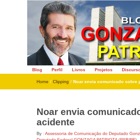
Deputado Federal
Blog
Perfil
Livros
Projetos
Discurs
Home
/
Clipping
/
Noar envia comunicado sobre 
Noar envia comunicado
acidente
By :
Assessoria de Comunicação do Deputado Gonza
Deputado Federal GONZAGA PATRIOTA (PSB/PE)