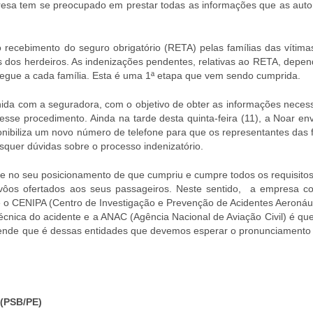
presa tem se preocupado em prestar todas as informações que as auto
 recebimento do seguro obrigatório (RETA) pelas famílias das vítimas
s dos herdeiros. As indenizações pendentes, relativas ao RETA, depe
tregue a cada família. Esta é uma 1ª etapa que vem sendo cumprida.
nida com a seguradora, com o objetivo de obter as informações necess
desse procedimento. Ainda na tarde desta quinta-feira (11), a Noar e
onibiliza um novo número de telefone para que os representantes das 
quer dúvidas sobre o processo indenizatório.
rme no seu posicionamento de que cumpriu e cumpre todos os requisitos
 vôos ofertados aos seus passageiros. Neste sentido, a empresa co
 o CENIPA (Centro de Investigação e Prevenção de Acidentes Aeronáut
técnica do acidente e a ANAC (Agência Nacional de Aviação Civil) é qu
tende que é dessas entidades que devemos esperar o pronunciamento 
(PSB/PE)