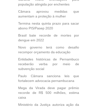
40
população atingida por enchentes
e
 para
Câmara aprovou medidas que
icípios
aumentam a proteção à mulher
Termina nesta quinta prazo para sacar
abono PIS/Pasep 2020
, mais
Brasil bate recorde de mortes por
dengue em 2022
s em
ento
Novo governo terá como desafio
des
recompor orçamento da educação
, mesmo
Entidades históricas de Pernambuco
na
receberão verba por meio de
etirada
subvenção social
Medida
da
Paulo Câmara sanciona leis que
fortalecem advocacia pernambucana
Mega da Virada deve pagar prêmio
recorde de R$ 500 milhões, estima
caixa
Ministério da Justiça autoriza ação da