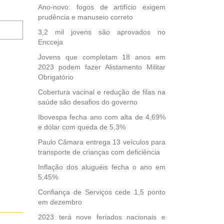
Ano-novo: fogos de artifício exigem
prudência e manuseio correto
Notifique-
3,2 mil jovens são aprovados no
me
Encceja
sobre
novos
Jovens que completam 18 anos em
comentários
2023 podem fazer Alistamento Militar
por
Obrigatório
e-
Cobertura vacinal e redução de filas na
mail.
saúde são desafios do governo
Ibovespa fecha ano com alta de 4,69%
e dólar com queda de 5,3%
Paulo Câmara entrega 13 veículos para
transporte de crianças com deficiência
Inflação dos aluguéis fecha o ano em
5,45%
Confiança de Serviços cede 1,5 ponto
em dezembro
2023 terá nove feriados nacionais e