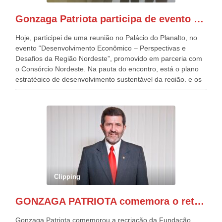
Independentes, dobrou na Esplanada. Eu, Lula e os
presentes, ficamos muito felizes com isto”, disse Gonzaga
Gonzaga Patriota participa de evento em prol do desenvolvimento do Nordeste
Patriota.
Hoje, participei de uma reunião no Palácio do Planalto, no
evento “Desenvolvimento Econômico – Perspectivas e
Desafios da Região Nordeste”, promovido em parceria com
o Consórcio Nordeste. Na pauta do encontro, está o plano
estratégico de desenvolvimento sustentável da região, e os
desafios para a elaboração de políticas públicas, que
possam solucionar problemas estruturais nesses estados. O
evento contou com a presença do Vice-presidente Geraldo
Alckmin, que também ocupa o Ministério do
Desenvolvimento, Indústria, Comércio e Serviços, o ex
governador de Pernambuco, agora Presidente do Banco do
Nordeste, Paulo Câmara, o ex Deputado Federal, e
atualmente Superintendente da SUDENE, Danilo Cabral, da
Governadora de Pernambuco, Raquel Lyra, os ministros da
Clipping
Casa Civil, Rui Costa, e da Integração e do Desenvolvimento
Regional, Waldez Góes, entre outras diversas autoridades
GONZAGA PATRIOTA comemora o retorno da FUNASA
de todo Nordeste que também ajudam a fomentar o
progresso da região.
Gonzaga Patriota comemorou a recriação da Fundação