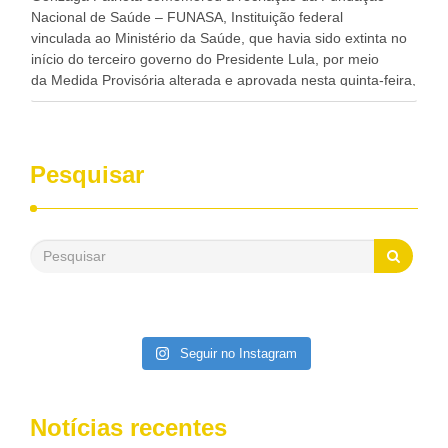
Nacional de Saúde – FUNASA, Instituição federal
vinculada ao Ministério da Saúde, que havia sido extinta no
início do terceiro governo do Presidente Lula, por meio
da Medida Provisória alterada e aprovada nesta quinta-feira,
pelo Congresso Nacional. Gonzaga Patriota disse hoje em
entrevistas, que durante esses 40 anos, como parlamentar,
sempre contou com o apoio da FUNASA, para o
desenvolvimento dos seus municípios e, somente o ano
Pesquisar
passado, essa Fundação distribuiu mais de três bilhões de
reais, com suas maravilhosas ações, dentre alas, mais de
500 milhões, foram aplicados em serviços de melhoria do
saneamento básico, em pequenas comunidades rurais.
Patriota disse ainda que, mesmo sem mandato,
contribuiu muito na Câmara dos Deputados, para a retirada
da extinção da FUNASA, nessa Medida Provisória do
Executivo, aprovada ontem.
Seguir no Instagram
Notícias recentes