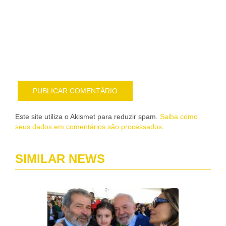
me
sob
nov
pub
por
e-
mail
Este site utiliza o Akismet para reduzir spam.
Saiba como
seus dados em comentários são processados
.
SIMILAR NEWS