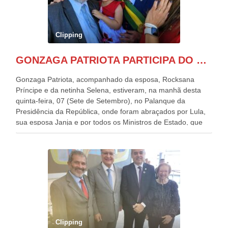
Clipping
GONZAGA PATRIOTA PARTICIPA DO DESFILE DA INDEPENDÊNCIA NO PALANQUE DA PRESIDÊNCIA DA REPÚBLICA E É ABRAÇADO POR LULA E POR GERALDO ALCKMIN.
Gonzaga Patriota, acompanhado da esposa, Rocksana
Príncipe e da netinha Selena, estiveram, na manhã desta
quinta-feira, 07 (Sete de Setembro), no Palanque da
Presidência da República, onde foram abraçados por Lula,
sua esposa Janja e por todos os Ministros de Estado, que
estavam presentes, nos Desfiles da Independência da
República. Gonzaga Patriota que já participou de muitos
outros desfiles, na Esplanada dos Ministérios, disse ter sido
o deste ano, o maior e o mais organizado de todos. “Há
quatro décadas, como Patriota até no nome, participo
anualmente dos desfiles de Sete de Setembro, na
Esplanada dos Ministérios, em Brasília. Este ano, o governo
preparou espaços com cadeiras e coberturas, para 30.000
pessoas, só que o número de Patriotas Brasileiros
Clipping