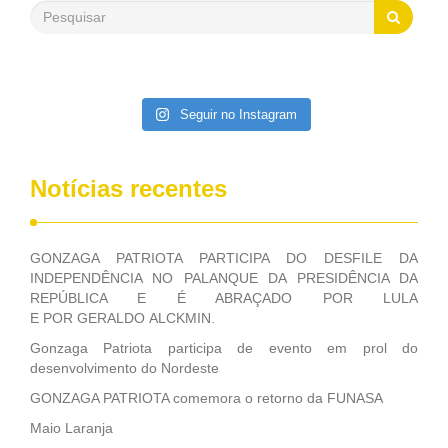
saneamento básico, em pequenas comunidades rurais.
Patriota disse ainda que, mesmo sem mandato,
contribuiu muito na Câmara dos Deputados, para a retirada
da extinção da FUNASA, nessa Medida Provisória do
Executivo, aprovada ontem.
Seguir no Instagram
Notícias recentes
GONZAGA PATRIOTA PARTICIPA DO DESFILE DA
INDEPENDÊNCIA NO PALANQUE DA PRESIDÊNCIA DA
REPÚBLICA E É ABRAÇADO POR LULA
E POR GERALDO ALCKMIN.
Gonzaga Patriota participa de evento em prol do
desenvolvimento do Nordeste
GONZAGA PATRIOTA comemora o retorno da FUNASA
Maio Laranja