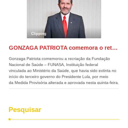
Alckmin, que também ocupa o Ministério do
Desenvolvimento, Indústria, Comércio e Serviços, o ex
governador de Pernambuco, agora Presidente do Banco do
Nordeste, Paulo Câmara, o ex Deputado Federal, e
atualmente Superintendente da SUDENE, Danilo Cabral, da
Governadora de Pernambuco, Raquel Lyra, os ministros da
Clipping
Casa Civil, Rui Costa, e da Integração e do Desenvolvimento
Regional, Waldez Góes, entre outras diversas autoridades
GONZAGA PATRIOTA comemora o retorno da FUNASA
de todo Nordeste que também ajudam a fomentar o
progresso da região.
Gonzaga Patriota comemorou a recriação da Fundação
Nacional de Saúde – FUNASA, Instituição federal
vinculada ao Ministério da Saúde, que havia sido extinta no
início do terceiro governo do Presidente Lula, por meio
da Medida Provisória alterada e aprovada nesta quinta-feira,
pelo Congresso Nacional. Gonzaga Patriota disse hoje em
entrevistas, que durante esses 40 anos, como parlamentar,
sempre contou com o apoio da FUNASA, para o
desenvolvimento dos seus municípios e, somente o ano
Pesquisar
passado, essa Fundação distribuiu mais de três bilhões de
reais, com suas maravilhosas ações, dentre alas, mais de
500 milhões, foram aplicados em serviços de melhoria do