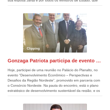
sua esposa Janja e por todos os Ministros de Estado, que
estavam presentes, nos Desfiles da Independência da
República. Gonzaga Patriota que já participou de muitos
outros desfiles, na Esplanada dos Ministérios, disse ter sido
o deste ano, o maior e o mais organizado de todos. “Há
quatro décadas, como Patriota até no nome, participo
anualmente dos desfiles de Sete de Setembro, na
Esplanada dos Ministérios, em Brasília. Este ano, o governo
preparou espaços com cadeiras e coberturas, para 30.000
pessoas, só que o número de Patriotas Brasileiros
Clipping
Independentes, dobrou na Esplanada. Eu, Lula e os
presentes, ficamos muito felizes com isto”, disse Gonzaga
Gonzaga Patriota participa de evento em prol do desenvolvimento do Nordeste
Patriota.
Hoje, participei de uma reunião no Palácio do Planalto, no
evento “Desenvolvimento Econômico – Perspectivas e
Desafios da Região Nordeste”, promovido em parceria com
o Consórcio Nordeste. Na pauta do encontro, está o plano
estratégico de desenvolvimento sustentável da região, e os
desafios para a elaboração de políticas públicas, que
possam solucionar problemas estruturais nesses estados. O
evento contou com a presença do Vice-presidente Geraldo