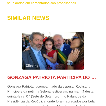
seus dados em comentários são processados
.
SIMILAR NEWS
Clipping
GONZAGA PATRIOTA PARTICIPA DO DESFILE DA INDEPENDÊNCIA NO PALANQUE DA PRESIDÊNCIA DA REPÚBLICA E É ABRAÇADO POR LULA E POR GERALDO ALCKMIN.
Gonzaga Patriota, acompanhado da esposa, Rocksana
Príncipe e da netinha Selena, estiveram, na manhã desta
quinta-feira, 07 (Sete de Setembro), no Palanque da
Presidência da República, onde foram abraçados por Lula,