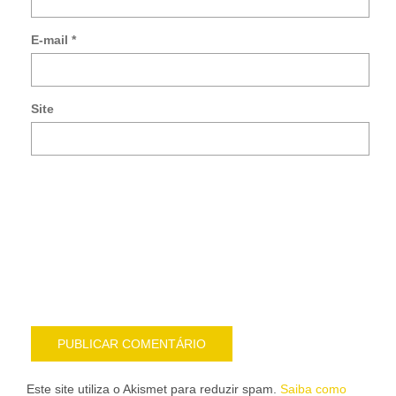
me
so
E-mail
*
no
co
po
e-
Site
mai
Noti
me
sob
nov
pub
por
e-
mail
Este site utiliza o Akismet para reduzir spam.
Saiba como