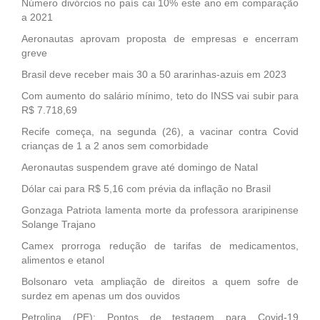
Número divórcios no país cai 10% este ano em comparação
a 2021
Aeronautas aprovam proposta de empresas e encerram
greve
Brasil deve receber mais 30 a 50 ararinhas-azuis em 2023
Com aumento do salário mínimo, teto do INSS vai subir para
R$ 7.718,69
Recife começa, na segunda (26), a vacinar contra Covid
crianças de 1 a 2 anos sem comorbidade
Aeronautas suspendem grave até domingo de Natal
Dólar cai para R$ 5,16 com prévia da inflação no Brasil
Gonzaga Patriota lamenta morte da professora araripinense
Solange Trajano
Camex prorroga redução de tarifas de medicamentos,
alimentos e etanol
Bolsonaro veta ampliação de direitos a quem sofre de
surdez em apenas um dos ouvidos
Petrolina (PE): Pontos de testagem para Covid-19