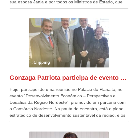
sua esposa Janja e por todos os Ministros de Estado, que
estavam presentes, nos Desfiles da Independência da
República. Gonzaga Patriota que já participou de muitos
outros desfiles, na Esplanada dos Ministérios, disse ter sido
o deste ano, o maior e o mais organizado de todos. “Há
quatro décadas, como Patriota até no nome, participo
anualmente dos desfiles de Sete de Setembro, na
Esplanada dos Ministérios, em Brasília. Este ano, o governo
preparou espaços com cadeiras e coberturas, para 30.000
pessoas, só que o número de Patriotas Brasileiros
Clipping
Independentes, dobrou na Esplanada. Eu, Lula e os
presentes, ficamos muito felizes com isto”, disse Gonzaga
Gonzaga Patriota participa de evento em prol do desenvolvimento do Nordeste
Patriota.
Hoje, participei de uma reunião no Palácio do Planalto, no
evento “Desenvolvimento Econômico – Perspectivas e
Desafios da Região Nordeste”, promovido em parceria com
o Consórcio Nordeste. Na pauta do encontro, está o plano
estratégico de desenvolvimento sustentável da região, e os
desafios para a elaboração de políticas públicas, que
possam solucionar problemas estruturais nesses estados. O
evento contou com a presença do Vice-presidente Geraldo