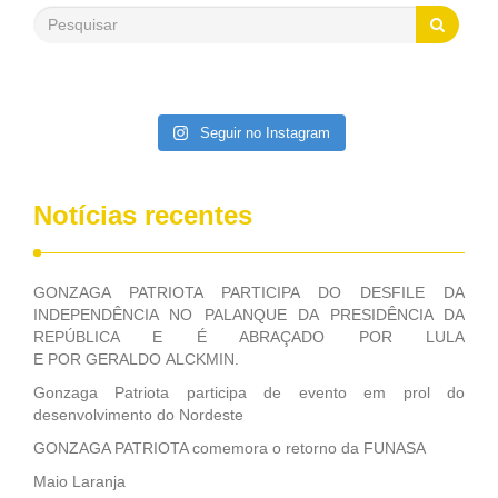
saneamento básico, em pequenas comunidades rurais.
Patriota disse ainda que, mesmo sem mandato,
contribuiu muito na Câmara dos Deputados, para a retirada
da extinção da FUNASA, nessa Medida Provisória do
Executivo, aprovada ontem.
Seguir no Instagram
Notícias recentes
GONZAGA PATRIOTA PARTICIPA DO DESFILE DA
INDEPENDÊNCIA NO PALANQUE DA PRESIDÊNCIA DA
REPÚBLICA E É ABRAÇADO POR LULA
E POR GERALDO ALCKMIN.
Gonzaga Patriota participa de evento em prol do
desenvolvimento do Nordeste
GONZAGA PATRIOTA comemora o retorno da FUNASA
Maio Laranja