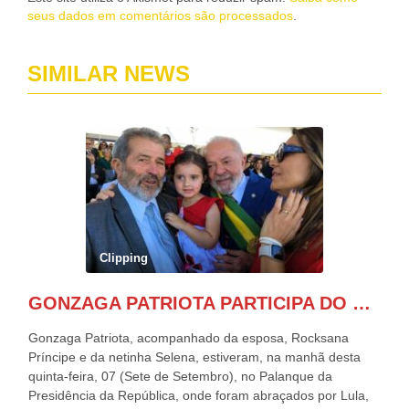
seus dados em comentários são processados
.
SIMILAR NEWS
Clipping
GONZAGA PATRIOTA PARTICIPA DO DESFILE DA INDEPENDÊNCIA NO PALANQUE DA PRESIDÊNCIA DA REPÚBLICA E É ABRAÇADO POR LULA E POR GERALDO ALCKMIN.
Gonzaga Patriota, acompanhado da esposa, Rocksana
Príncipe e da netinha Selena, estiveram, na manhã desta
quinta-feira, 07 (Sete de Setembro), no Palanque da
Presidência da República, onde foram abraçados por Lula,