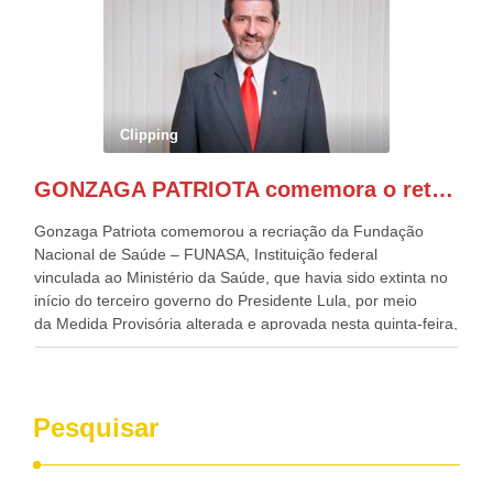
Alckmin, que também ocupa o Ministério do
Desenvolvimento, Indústria, Comércio e Serviços, o ex
governador de Pernambuco, agora Presidente do Banco do
Nordeste, Paulo Câmara, o ex Deputado Federal, e
atualmente Superintendente da SUDENE, Danilo Cabral, da
Governadora de Pernambuco, Raquel Lyra, os ministros da
Clipping
Casa Civil, Rui Costa, e da Integração e do Desenvolvimento
Regional, Waldez Góes, entre outras diversas autoridades
GONZAGA PATRIOTA comemora o retorno da FUNASA
de todo Nordeste que também ajudam a fomentar o
progresso da região.
Gonzaga Patriota comemorou a recriação da Fundação
Nacional de Saúde – FUNASA, Instituição federal
vinculada ao Ministério da Saúde, que havia sido extinta no
início do terceiro governo do Presidente Lula, por meio
da Medida Provisória alterada e aprovada nesta quinta-feira,
pelo Congresso Nacional. Gonzaga Patriota disse hoje em
entrevistas, que durante esses 40 anos, como parlamentar,
sempre contou com o apoio da FUNASA, para o
desenvolvimento dos seus municípios e, somente o ano
Pesquisar
passado, essa Fundação distribuiu mais de três bilhões de
reais, com suas maravilhosas ações, dentre alas, mais de
500 milhões, foram aplicados em serviços de melhoria do