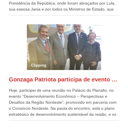
Presidência da República, onde foram abraçados por Lula,
sua esposa Janja e por todos os Ministros de Estado, que
estavam presentes, nos Desfiles da Independência da
República. Gonzaga Patriota que já participou de muitos
outros desfiles, na Esplanada dos Ministérios, disse ter sido
o deste ano, o maior e o mais organizado de todos. “Há
quatro décadas, como Patriota até no nome, participo
anualmente dos desfiles de Sete de Setembro, na
Esplanada dos Ministérios, em Brasília. Este ano, o governo
preparou espaços com cadeiras e coberturas, para 30.000
pessoas, só que o número de Patriotas Brasileiros
Clipping
Independentes, dobrou na Esplanada. Eu, Lula e os
presentes, ficamos muito felizes com isto”, disse Gonzaga
Gonzaga Patriota participa de evento em prol do desenvolvimento do Nordeste
Patriota.
Hoje, participei de uma reunião no Palácio do Planalto, no
evento “Desenvolvimento Econômico – Perspectivas e
Desafios da Região Nordeste”, promovido em parceria com
o Consórcio Nordeste. Na pauta do encontro, está o plano
estratégico de desenvolvimento sustentável da região, e os
desafios para a elaboração de políticas públicas, que
possam solucionar problemas estruturais nesses estados. O