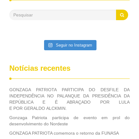
500 milhões, foram aplicados em serviços de melhoria do
saneamento básico, em pequenas comunidades rurais.
Patriota disse ainda que, mesmo sem mandato,
contribuiu muito na Câmara dos Deputados, para a retirada
da extinção da FUNASA, nessa Medida Provisória do
Executivo, aprovada ontem.
Seguir no Instagram
Notícias recentes
GONZAGA PATRIOTA PARTICIPA DO DESFILE DA
INDEPENDÊNCIA NO PALANQUE DA PRESIDÊNCIA DA
REPÚBLICA E É ABRAÇADO POR LULA
E POR GERALDO ALCKMIN.
Gonzaga Patriota participa de evento em prol do
desenvolvimento do Nordeste
GONZAGA PATRIOTA comemora o retorno da FUNASA