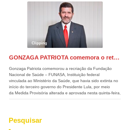
evento contou com a presença do Vice-presidente Geraldo
Alckmin, que também ocupa o Ministério do
Desenvolvimento, Indústria, Comércio e Serviços, o ex
governador de Pernambuco, agora Presidente do Banco do
Nordeste, Paulo Câmara, o ex Deputado Federal, e
atualmente Superintendente da SUDENE, Danilo Cabral, da
Governadora de Pernambuco, Raquel Lyra, os ministros da
Clipping
Casa Civil, Rui Costa, e da Integração e do Desenvolvimento
Regional, Waldez Góes, entre outras diversas autoridades
GONZAGA PATRIOTA comemora o retorno da FUNASA
de todo Nordeste que também ajudam a fomentar o
progresso da região.
Gonzaga Patriota comemorou a recriação da Fundação
Nacional de Saúde – FUNASA, Instituição federal
vinculada ao Ministério da Saúde, que havia sido extinta no
início do terceiro governo do Presidente Lula, por meio
da Medida Provisória alterada e aprovada nesta quinta-feira,
pelo Congresso Nacional. Gonzaga Patriota disse hoje em
entrevistas, que durante esses 40 anos, como parlamentar,
sempre contou com o apoio da FUNASA, para o
desenvolvimento dos seus municípios e, somente o ano
Pesquisar
passado, essa Fundação distribuiu mais de três bilhões de
reais, com suas maravilhosas ações, dentre alas, mais de