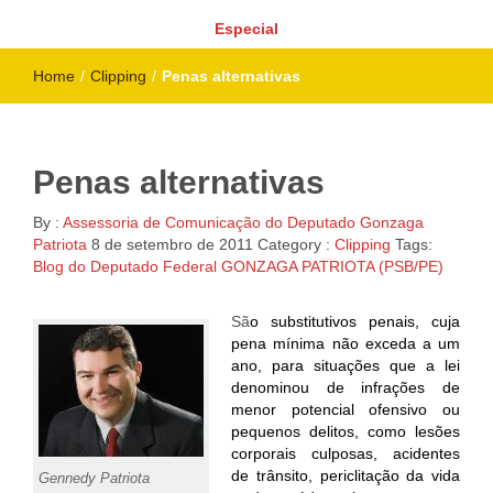
Especial
Home
/
Clipping
/
Penas alternativas
Penas alternativas
By :
Assessoria de Comunicação do Deputado Gonzaga
Patriota
8 de setembro de 2011
Category :
Clipping
Tags:
Blog do Deputado Federal GONZAGA PATRIOTA (PSB/PE)
Sã
o substitutivos penais, cuja
pena mínima não exceda a um
ano, para situações que a lei
denominou de infrações de
menor potencial ofensivo ou
pequenos delitos, como lesões
corporais culposas, acidentes
de trânsito, periclitação da vida
Gennedy Patriota