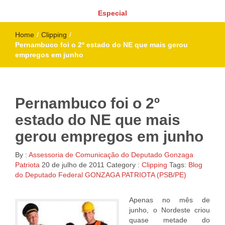
Especial
Home
/
Clipping
/
Pernambuco foi o 2º estado do NE que mais gerou
empregos em junho
Pernambuco foi o 2º
estado do NE que mais
gerou empregos em junho
By :
Assessoria de Comunicação do Deputado Gonzaga
Patriota
20 de julho de 2011
Category :
Clipping
Tags:
Blog
do Deputado Federal GONZAGA PATRIOTA (PSB/PE)
Apenas no mês de
junho, o Nordeste criou
quase metade do