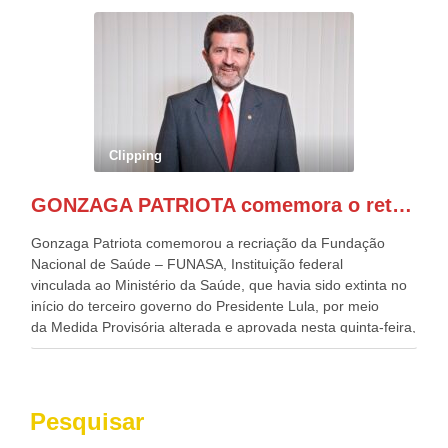
possam solucionar problemas estruturais nesses estados. O
evento contou com a presença do Vice-presidente Geraldo
Alckmin, que também ocupa o Ministério do
Desenvolvimento, Indústria, Comércio e Serviços, o ex
governador de Pernambuco, agora Presidente do Banco do
Nordeste, Paulo Câmara, o ex Deputado Federal, e
atualmente Superintendente da SUDENE, Danilo Cabral, da
Governadora de Pernambuco, Raquel Lyra, os ministros da
Clipping
Casa Civil, Rui Costa, e da Integração e do Desenvolvimento
Regional, Waldez Góes, entre outras diversas autoridades
GONZAGA PATRIOTA comemora o retorno da FUNASA
de todo Nordeste que também ajudam a fomentar o
progresso da região.
Gonzaga Patriota comemorou a recriação da Fundação
Nacional de Saúde – FUNASA, Instituição federal
vinculada ao Ministério da Saúde, que havia sido extinta no
início do terceiro governo do Presidente Lula, por meio
da Medida Provisória alterada e aprovada nesta quinta-feira,
pelo Congresso Nacional. Gonzaga Patriota disse hoje em
entrevistas, que durante esses 40 anos, como parlamentar,
sempre contou com o apoio da FUNASA, para o
desenvolvimento dos seus municípios e, somente o ano
Pesquisar
passado, essa Fundação distribuiu mais de três bilhões de