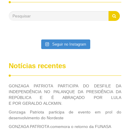
reais, com suas maravilhosas ações, dentre alas, mais de
500 milhões, foram aplicados em serviços de melhoria do
saneamento básico, em pequenas comunidades rurais.
Patriota disse ainda que, mesmo sem mandato,
contribuiu muito na Câmara dos Deputados, para a retirada
da extinção da FUNASA, nessa Medida Provisória do
Executivo, aprovada ontem.
Seguir no Instagram
Notícias recentes
GONZAGA PATRIOTA PARTICIPA DO DESFILE DA
INDEPENDÊNCIA NO PALANQUE DA PRESIDÊNCIA DA
REPÚBLICA E É ABRAÇADO POR LULA
E POR GERALDO ALCKMIN.
Gonzaga Patriota participa de evento em prol do
desenvolvimento do Nordeste
GONZAGA PATRIOTA comemora o retorno da FUNASA