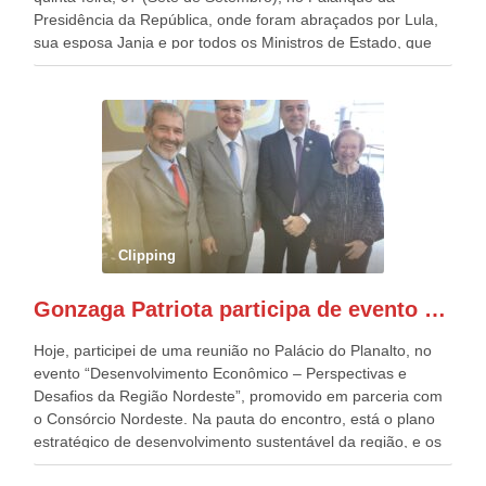
Presidência da República, onde foram abraçados por Lula,
sua esposa Janja e por todos os Ministros de Estado, que
estavam presentes, nos Desfiles da Independência da
República. Gonzaga Patriota que já participou de muitos
outros desfiles, na Esplanada dos Ministérios, disse ter sido
o deste ano, o maior e o mais organizado de todos. “Há
quatro décadas, como Patriota até no nome, participo
anualmente dos desfiles de Sete de Setembro, na
Esplanada dos Ministérios, em Brasília. Este ano, o governo
preparou espaços com cadeiras e coberturas, para 30.000
pessoas, só que o número de Patriotas Brasileiros
Clipping
Independentes, dobrou na Esplanada. Eu, Lula e os
presentes, ficamos muito felizes com isto”, disse Gonzaga
Gonzaga Patriota participa de evento em prol do desenvolvimento do Nordeste
Patriota.
Hoje, participei de uma reunião no Palácio do Planalto, no
evento “Desenvolvimento Econômico – Perspectivas e
Desafios da Região Nordeste”, promovido em parceria com
o Consórcio Nordeste. Na pauta do encontro, está o plano
estratégico de desenvolvimento sustentável da região, e os
desafios para a elaboração de políticas públicas, que