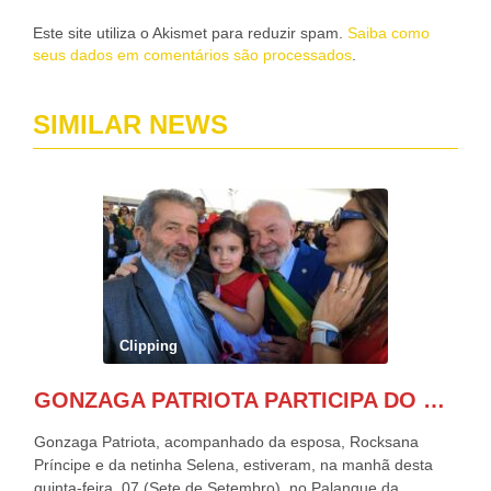
Este site utiliza o Akismet para reduzir spam.
Saiba como
seus dados em comentários são processados
.
SIMILAR NEWS
Clipping
GONZAGA PATRIOTA PARTICIPA DO DESFILE DA INDEPENDÊNCIA NO PALANQUE DA PRESIDÊNCIA DA REPÚBLICA E É ABRAÇADO POR LULA E POR GERALDO ALCKMIN.
Gonzaga Patriota, acompanhado da esposa, Rocksana
Príncipe e da netinha Selena, estiveram, na manhã desta
quinta-feira, 07 (Sete de Setembro), no Palanque da