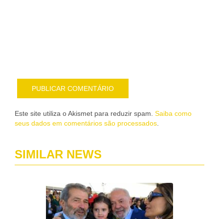
me
sob
nov
pub
por
e-
mail
Este site utiliza o Akismet para reduzir spam.
Saiba como
seus dados em comentários são processados
.
SIMILAR NEWS