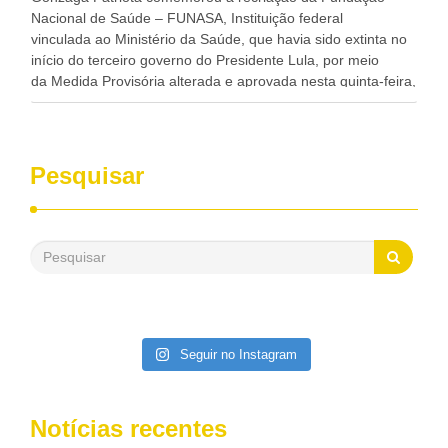
Nacional de Saúde – FUNASA, Instituição federal
vinculada ao Ministério da Saúde, que havia sido extinta no
início do terceiro governo do Presidente Lula, por meio
da Medida Provisória alterada e aprovada nesta quinta-feira,
pelo Congresso Nacional. Gonzaga Patriota disse hoje em
entrevistas, que durante esses 40 anos, como parlamentar,
sempre contou com o apoio da FUNASA, para o
desenvolvimento dos seus municípios e, somente o ano
Pesquisar
passado, essa Fundação distribuiu mais de três bilhões de
reais, com suas maravilhosas ações, dentre alas, mais de
500 milhões, foram aplicados em serviços de melhoria do
saneamento básico, em pequenas comunidades rurais.
Patriota disse ainda que, mesmo sem mandato,
contribuiu muito na Câmara dos Deputados, para a retirada
da extinção da FUNASA, nessa Medida Provisória do
Executivo, aprovada ontem.
Seguir no Instagram
Notícias recentes