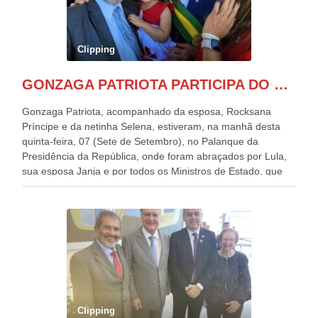
Clipping
GONZAGA PATRIOTA PARTICIPA DO DESFILE DA INDEPENDÊNCIA NO PALANQUE DA PRESIDÊNCIA DA REPÚBLICA E É ABRAÇADO POR LULA E POR GERALDO ALCKMIN.
Gonzaga Patriota, acompanhado da esposa, Rocksana
Príncipe e da netinha Selena, estiveram, na manhã desta
quinta-feira, 07 (Sete de Setembro), no Palanque da
Presidência da República, onde foram abraçados por Lula,
sua esposa Janja e por todos os Ministros de Estado, que
estavam presentes, nos Desfiles da Independência da
República. Gonzaga Patriota que já participou de muitos
outros desfiles, na Esplanada dos Ministérios, disse ter sido
o deste ano, o maior e o mais organizado de todos. “Há
quatro décadas, como Patriota até no nome, participo
anualmente dos desfiles de Sete de Setembro, na
Esplanada dos Ministérios, em Brasília. Este ano, o governo
preparou espaços com cadeiras e coberturas, para 30.000
pessoas, só que o número de Patriotas Brasileiros
Clipping