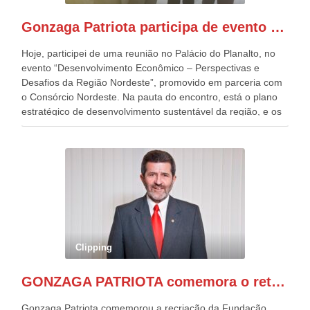
Independentes, dobrou na Esplanada. Eu, Lula e os
presentes, ficamos muito felizes com isto”, disse Gonzaga
Gonzaga Patriota participa de evento em prol do desenvolvimento do Nordeste
Patriota.
Hoje, participei de uma reunião no Palácio do Planalto, no
evento “Desenvolvimento Econômico – Perspectivas e
Desafios da Região Nordeste”, promovido em parceria com
o Consórcio Nordeste. Na pauta do encontro, está o plano
estratégico de desenvolvimento sustentável da região, e os
desafios para a elaboração de políticas públicas, que
possam solucionar problemas estruturais nesses estados. O
evento contou com a presença do Vice-presidente Geraldo
Alckmin, que também ocupa o Ministério do
Desenvolvimento, Indústria, Comércio e Serviços, o ex
governador de Pernambuco, agora Presidente do Banco do
Nordeste, Paulo Câmara, o ex Deputado Federal, e
atualmente Superintendente da SUDENE, Danilo Cabral, da
Governadora de Pernambuco, Raquel Lyra, os ministros da
Clipping
Casa Civil, Rui Costa, e da Integração e do Desenvolvimento
Regional, Waldez Góes, entre outras diversas autoridades
GONZAGA PATRIOTA comemora o retorno da FUNASA
de todo Nordeste que também ajudam a fomentar o
progresso da região.
Gonzaga Patriota comemorou a recriação da Fundação