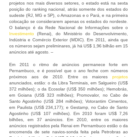
projetos nos mais diversos setores, o estado está na sexta
posição do ranking nacional, atrás somente dos estados do
sudeste (RJ, MG e SP), o Amazonas e o Pará, e na primeira
colocação se considerarem apenas os estados do nordeste.
O balanço é da Rede Nacional de Informações sobre o
Investimento
(Renai), do Ministério do Desenvolvimento,
Indústria e Comércio Exterior (MDIC). Em 2011, ainda que
os números sejam preliminares, já há US$ 1,96 bilhão em 15
anúncios até agosto. –
Em 2011 o ritmo de anúncios permanece forte em
Pernambuco, e é possível que o ano feche com números
próximos aos de 2010. Entre os maiores
projetos
anunciados, estão: o da Libra Terminais, em Salgueiro (US$
372 milhões); o da Ecosolar (US$ 350 milhões); Hemobrás,
em Goiana (US$ 323 milhões); Promovalor, no Cabo de
Santo Agostinho (US$ 284 milhões); Votorantim Cimentos,
em Paulista (US$ 234,177); e Gestamp, no Cabo de Santo
Agostinho (US$ 107 milhões). Em 2010 foram US$ 7,26
bilhões, em 37 anúncios. Em 2010, entre os maiores
anúncios registrados pela Renai em Pernambuco estão o da
encomenda de sete navios-sonda feita pela Petrobras ao