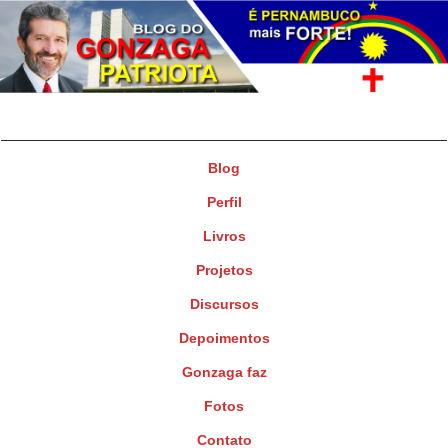
Gonzaga Patriota
Deputado Federal
Blog
Perfil
Livros
Projetos
Discursos
Depoimentos
Gonzaga faz
Fotos
Contato