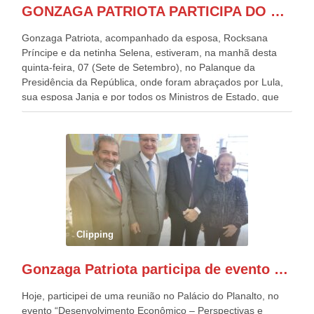
GONZAGA PATRIOTA PARTICIPA DO DESFILE DA INDEPENDÊNCIA NO PALANQUE DA PRESIDÊNCIA DA REPÚBLICA E É ABRAÇADO POR LULA E POR GERALDO ALCKMIN.
Gonzaga Patriota, acompanhado da esposa, Rocksana
Príncipe e da netinha Selena, estiveram, na manhã desta
quinta-feira, 07 (Sete de Setembro), no Palanque da
Presidência da República, onde foram abraçados por Lula,
sua esposa Janja e por todos os Ministros de Estado, que
estavam presentes, nos Desfiles da Independência da
República. Gonzaga Patriota que já participou de muitos
outros desfiles, na Esplanada dos Ministérios, disse ter sido
o deste ano, o maior e o mais organizado de todos. “Há
quatro décadas, como Patriota até no nome, participo
anualmente dos desfiles de Sete de Setembro, na
Esplanada dos Ministérios, em Brasília. Este ano, o governo
preparou espaços com cadeiras e coberturas, para 30.000
pessoas, só que o número de Patriotas Brasileiros
Clipping
Independentes, dobrou na Esplanada. Eu, Lula e os
presentes, ficamos muito felizes com isto”, disse Gonzaga
Gonzaga Patriota participa de evento em prol do desenvolvimento do Nordeste
Patriota.
Hoje, participei de uma reunião no Palácio do Planalto, no
evento “Desenvolvimento Econômico – Perspectivas e