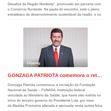
Desafios da Região Nordeste”, promovido em parceria com
o Consórcio Nordeste. Na pauta do encontro, está o plano
estratégico de desenvolvimento sustentável da região, e os
desafios para a elaboração de políticas públicas, que
possam solucionar problemas estruturais nesses estados. O
evento contou com a presença do Vice-presidente Geraldo
Alckmin, que também ocupa o Ministério do
Desenvolvimento, Indústria, Comércio e Serviços, o ex
governador de Pernambuco, agora Presidente do Banco do
Nordeste, Paulo Câmara, o ex Deputado Federal, e
atualmente Superintendente da SUDENE, Danilo Cabral, da
Governadora de Pernambuco, Raquel Lyra, os ministros da
Clipping
Casa Civil, Rui Costa, e da Integração e do Desenvolvimento
Regional, Waldez Góes, entre outras diversas autoridades
GONZAGA PATRIOTA comemora o retorno da FUNASA
de todo Nordeste que também ajudam a fomentar o
progresso da região.
Gonzaga Patriota comemorou a recriação da Fundação
Nacional de Saúde – FUNASA, Instituição federal
vinculada ao Ministério da Saúde, que havia sido extinta no
início do terceiro governo do Presidente Lula, por meio
da Medida Provisória alterada e aprovada nesta quinta-feira,
pelo Congresso Nacional. Gonzaga Patriota disse hoje em