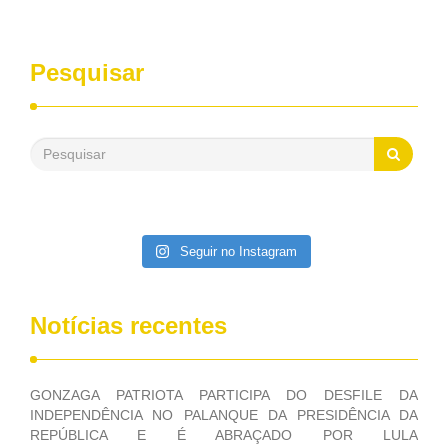
entrevistas, que durante esses 40 anos, como parlamentar,
sempre contou com o apoio da FUNASA, para o
desenvolvimento dos seus municípios e, somente o ano
Pesquisar
passado, essa Fundação distribuiu mais de três bilhões de
reais, com suas maravilhosas ações, dentre alas, mais de
500 milhões, foram aplicados em serviços de melhoria do
saneamento básico, em pequenas comunidades rurais.
Patriota disse ainda que, mesmo sem mandato,
contribuiu muito na Câmara dos Deputados, para a retirada
da extinção da FUNASA, nessa Medida Provisória do
Executivo, aprovada ontem.
Seguir no Instagram
Notícias recentes
GONZAGA PATRIOTA PARTICIPA DO DESFILE DA
INDEPENDÊNCIA NO PALANQUE DA PRESIDÊNCIA DA
REPÚBLICA E É ABRAÇADO POR LULA