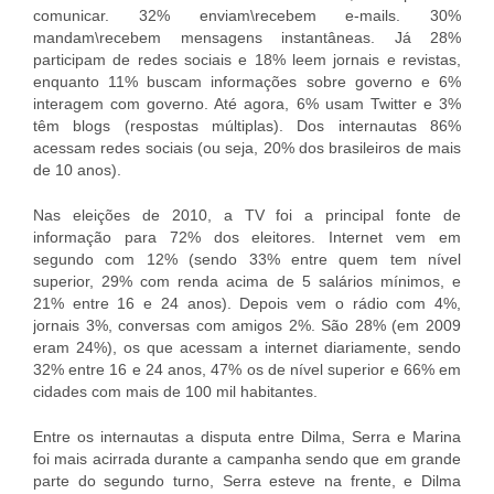
comunicar. 32% enviam\recebem e-mails. 30%
mandam\recebem mensagens instantâneas. Já 28%
participam de redes sociais e 18% leem jornais e revistas,
enquanto 11% buscam informações sobre governo e 6%
interagem com governo. Até agora, 6% usam Twitter e 3%
têm blogs (respostas múltiplas). Dos internautas 86%
acessam redes sociais (ou seja, 20% dos brasileiros de mais
de 10 anos).
Nas eleições de 2010, a TV foi a principal fonte de
informação para 72% dos eleitores. Internet vem em
segundo com 12% (sendo 33% entre quem tem nível
superior, 29% com renda acima de 5 salários mínimos, e
21% entre 16 e 24 anos). Depois vem o rádio com 4%,
jornais 3%, conversas com amigos 2%. São 28% (em 2009
eram 24%), os que acessam a internet diariamente, sendo
32% entre 16 e 24 anos, 47% os de nível superior e 66% em
cidades com mais de 100 mil habitantes.
Entre os internautas a disputa entre Dilma, Serra e Marina
foi mais acirrada durante a campanha sendo que em grande
parte do segundo turno, Serra esteve na frente, e Dilma