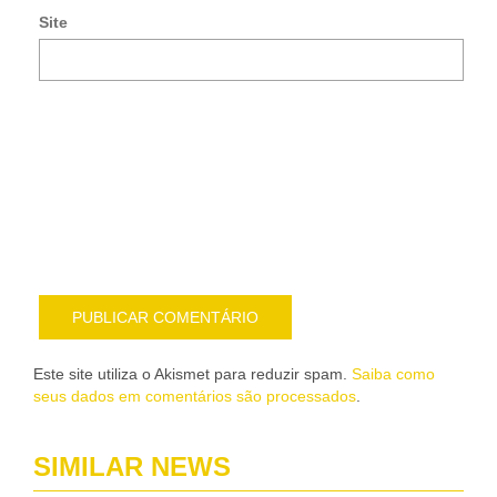
e-
Site
mai
Noti
me
sob
nov
pub
por
e-
mail
Este site utiliza o Akismet para reduzir spam.
Saiba como
seus dados em comentários são processados
.
SIMILAR NEWS