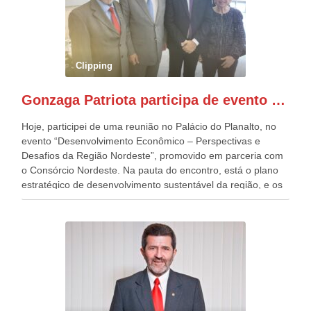
quatro décadas, como Patriota até no nome, participo
anualmente dos desfiles de Sete de Setembro, na
Esplanada dos Ministérios, em Brasília. Este ano, o governo
preparou espaços com cadeiras e coberturas, para 30.000
pessoas, só que o número de Patriotas Brasileiros
Clipping
Independentes, dobrou na Esplanada. Eu, Lula e os
presentes, ficamos muito felizes com isto”, disse Gonzaga
Gonzaga Patriota participa de evento em prol do desenvolvimento do Nordeste
Patriota.
Hoje, participei de uma reunião no Palácio do Planalto, no
evento “Desenvolvimento Econômico – Perspectivas e
Desafios da Região Nordeste”, promovido em parceria com
o Consórcio Nordeste. Na pauta do encontro, está o plano
estratégico de desenvolvimento sustentável da região, e os
desafios para a elaboração de políticas públicas, que
possam solucionar problemas estruturais nesses estados. O
evento contou com a presença do Vice-presidente Geraldo
Alckmin, que também ocupa o Ministério do
Desenvolvimento, Indústria, Comércio e Serviços, o ex
governador de Pernambuco, agora Presidente do Banco do
Nordeste, Paulo Câmara, o ex Deputado Federal, e
atualmente Superintendente da SUDENE, Danilo Cabral, da