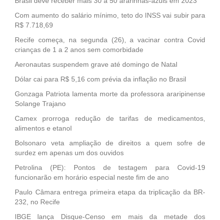
Brasil deve receber mais 30 a 50 ararinhas-azuis em 2023
Com aumento do salário mínimo, teto do INSS vai subir para
R$ 7.718,69
Recife começa, na segunda (26), a vacinar contra Covid
crianças de 1 a 2 anos sem comorbidade
Aeronautas suspendem grave até domingo de Natal
Dólar cai para R$ 5,16 com prévia da inflação no Brasil
Gonzaga Patriota lamenta morte da professora araripinense
Solange Trajano
Camex prorroga redução de tarifas de medicamentos,
alimentos e etanol
Bolsonaro veta ampliação de direitos a quem sofre de
surdez em apenas um dos ouvidos
Petrolina (PE): Pontos de testagem para Covid-19
funcionarão em horário especial neste fim de ano
Paulo Câmara entrega primeira etapa da triplicação da BR-
232, no Recife
IBGE lança Disque-Censo em mais da metade dos