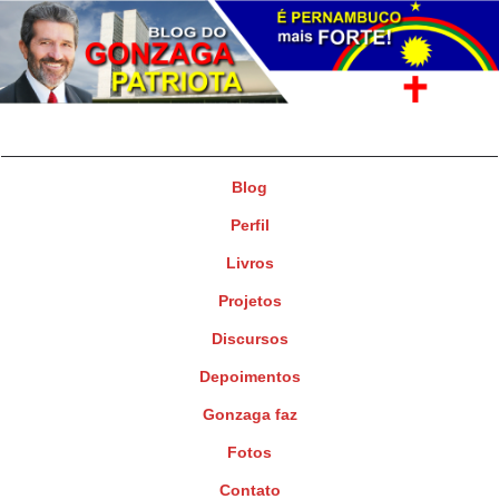
Gonzaga Patriota
Deputado Federal
Blog
Perfil
Livros
Projetos
Discursos
Depoimentos
Gonzaga faz
Fotos
Contato