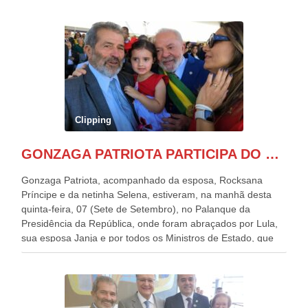
Clipping
GONZAGA PATRIOTA PARTICIPA DO DESFILE DA INDEPENDÊNCIA NO PALANQUE DA PRESIDÊNCIA DA REPÚBLICA E É ABRAÇADO POR LULA E POR GERALDO ALCKMIN.
Gonzaga Patriota, acompanhado da esposa, Rocksana
Príncipe e da netinha Selena, estiveram, na manhã desta
quinta-feira, 07 (Sete de Setembro), no Palanque da
Presidência da República, onde foram abraçados por Lula,
sua esposa Janja e por todos os Ministros de Estado, que
estavam presentes, nos Desfiles da Independência da
República. Gonzaga Patriota que já participou de muitos
outros desfiles, na Esplanada dos Ministérios, disse ter sido
o deste ano, o maior e o mais organizado de todos. “Há