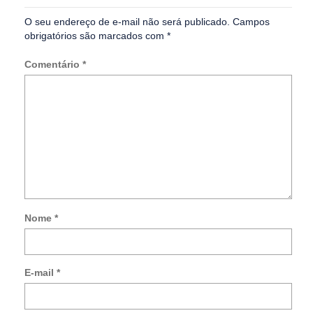
O seu endereço de e-mail não será publicado.
Campos
obrigatórios são marcados com
*
Comentário
*
Nome
*
Not
me
so
E-mail
*
no
co
po