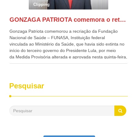
Governadora de Pernambuco, Raquel Lyra, os ministros da
Clipping
Casa Civil, Rui Costa, e da Integração e do Desenvolvimento
Regional, Waldez Góes, entre outras diversas autoridades
GONZAGA PATRIOTA comemora o retorno da FUNASA
de todo Nordeste que também ajudam a fomentar o
progresso da região.
Gonzaga Patriota comemorou a recriação da Fundação
Nacional de Saúde – FUNASA, Instituição federal
vinculada ao Ministério da Saúde, que havia sido extinta no
início do terceiro governo do Presidente Lula, por meio
da Medida Provisória alterada e aprovada nesta quinta-feira,
pelo Congresso Nacional. Gonzaga Patriota disse hoje em
entrevistas, que durante esses 40 anos, como parlamentar,
sempre contou com o apoio da FUNASA, para o
desenvolvimento dos seus municípios e, somente o ano
Pesquisar
passado, essa Fundação distribuiu mais de três bilhões de
reais, com suas maravilhosas ações, dentre alas, mais de
500 milhões, foram aplicados em serviços de melhoria do
saneamento básico, em pequenas comunidades rurais.
Patriota disse ainda que, mesmo sem mandato,
contribuiu muito na Câmara dos Deputados, para a retirada
da extinção da FUNASA, nessa Medida Provisória do
Executivo, aprovada ontem.