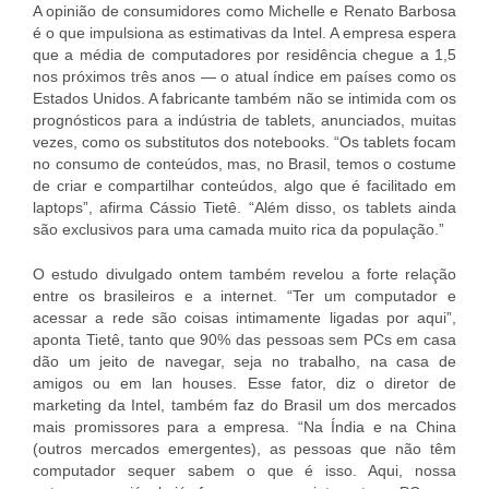
A opinião de consumidores como Michelle e Renato Barbosa
é o que impulsiona as estimativas da Intel. A empresa espera
que a média de computadores por residência chegue a 1,5
nos próximos três anos — o atual índice em países como os
Estados Unidos. A fabricante também não se intimida com os
prognósticos para a indústria de tablets, anunciados, muitas
vezes, como os substitutos dos notebooks. “Os tablets focam
no consumo de conteúdos, mas, no Brasil, temos o costume
de criar e compartilhar conteúdos, algo que é facilitado em
laptops”, afirma Cássio Tietê. “Além disso, os tablets ainda
são exclusivos para uma camada muito rica da população.”
O estudo divulgado ontem também revelou a forte relação
entre os brasileiros e a internet. “Ter um computador e
acessar a rede são coisas intimamente ligadas por aqui”,
aponta Tietê, tanto que 90% das pessoas sem PCs em casa
dão um jeito de navegar, seja no trabalho, na casa de
amigos ou em lan houses. Esse fator, diz o diretor de
marketing da Intel, também faz do Brasil um dos mercados
mais promissores para a empresa. “Na Índia e na China
(outros mercados emergentes), as pessoas que não têm
computador sequer sabem o que é isso. Aqui, nossa