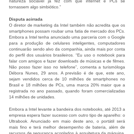
natureza sociável já fez com que internet e PCs se
tornassem algo simbiótico.”
Disputa acirrada
O diretor de marketing da Intel também não acredita que os
smartphones possam roubar uma fatia de mercado dos PCs.
Embora a Intel tenha anunciado uma parceria com o Google
para a produção de celulares inteligentes, computadores
continuarão sendo alvo da companhia, ainda mais por conta
do perfil dos usuários brasileiros. “Eu uso o notebook para
falar com amigos e fazer downloads de músicas e de filmes.
Não posso fazer isso no telefone”, comenta a turismóloga
Débora Nunes, 29 anos. A previsão é de que, este ano,
sejam vendidos cerca de 10 milhões de smartphones no
Brasil e 18 milhões de PCs, uma marca 20% maior que a
registrada no ano passado, quando foram comercializadas
14 milhões de unidades.
Embora a Intel levante a bandeira dos notebooks, até 2013 a
empresa espera fazer sucesso com outro tipo de aparelho: o
Ultrabook. Anunciado em maio deste ano, o portátil será
mais fino e terá melhor desempenho de bateria, além de
recursos de segurança acoplados à arquitetura da máquina.