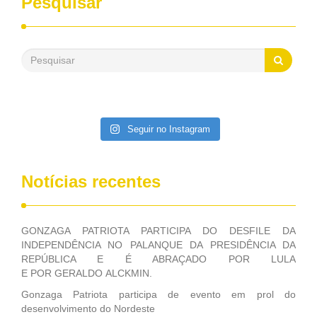
Pesquisar
passado, essa Fundação distribuiu mais de três bilhões de
reais, com suas maravilhosas ações, dentre alas, mais de
500 milhões, foram aplicados em serviços de melhoria do
saneamento básico, em pequenas comunidades rurais.
Patriota disse ainda que, mesmo sem mandato,
contribuiu muito na Câmara dos Deputados, para a retirada
da extinção da FUNASA, nessa Medida Provisória do
Executivo, aprovada ontem.
Seguir no Instagram
Notícias recentes
GONZAGA PATRIOTA PARTICIPA DO DESFILE DA
INDEPENDÊNCIA NO PALANQUE DA PRESIDÊNCIA DA
REPÚBLICA E É ABRAÇADO POR LULA
E POR GERALDO ALCKMIN.
Gonzaga Patriota participa de evento em prol do
desenvolvimento do Nordeste