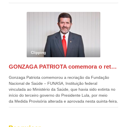
desafios para a elaboração de políticas públicas, que
possam solucionar problemas estruturais nesses estados. O
evento contou com a presença do Vice-presidente Geraldo
Alckmin, que também ocupa o Ministério do
Desenvolvimento, Indústria, Comércio e Serviços, o ex
governador de Pernambuco, agora Presidente do Banco do
Nordeste, Paulo Câmara, o ex Deputado Federal, e
atualmente Superintendente da SUDENE, Danilo Cabral, da
Governadora de Pernambuco, Raquel Lyra, os ministros da
Clipping
Casa Civil, Rui Costa, e da Integração e do Desenvolvimento
Regional, Waldez Góes, entre outras diversas autoridades
GONZAGA PATRIOTA comemora o retorno da FUNASA
de todo Nordeste que também ajudam a fomentar o
progresso da região.
Gonzaga Patriota comemorou a recriação da Fundação
Nacional de Saúde – FUNASA, Instituição federal
vinculada ao Ministério da Saúde, que havia sido extinta no
início do terceiro governo do Presidente Lula, por meio
da Medida Provisória alterada e aprovada nesta quinta-feira,
pelo Congresso Nacional. Gonzaga Patriota disse hoje em
entrevistas, que durante esses 40 anos, como parlamentar,
sempre contou com o apoio da FUNASA, para o
desenvolvimento dos seus municípios e, somente o ano