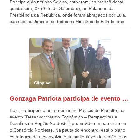
Príncipe e da netinha Selena, estiveram, na manhã desta
quinta-feira, 07 (Sete de Setembro), no Palanque da
Presidência da República, onde foram abraçados por Lula,
sua esposa Janja e por todos os Ministros de Estado, que
estavam presentes, nos Desfiles da Independência da
República. Gonzaga Patriota que já participou de muitos
outros desfiles, na Esplanada dos Ministérios, disse ter sido
o deste ano, o maior e o mais organizado de todos. “Há
quatro décadas, como Patriota até no nome, participo
anualmente dos desfiles de Sete de Setembro, na
Esplanada dos Ministérios, em Brasília. Este ano, o governo
preparou espaços com cadeiras e coberturas, para 30.000
pessoas, só que o número de Patriotas Brasileiros
Clipping
Independentes, dobrou na Esplanada. Eu, Lula e os
presentes, ficamos muito felizes com isto”, disse Gonzaga
Gonzaga Patriota participa de evento em prol do desenvolvimento do Nordeste
Patriota.
Hoje, participei de uma reunião no Palácio do Planalto, no
evento “Desenvolvimento Econômico – Perspectivas e
Desafios da Região Nordeste”, promovido em parceria com
o Consórcio Nordeste. Na pauta do encontro, está o plano
estratégico de desenvolvimento sustentável da região, e os