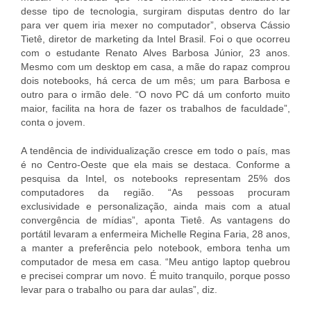
desse tipo de tecnologia, surgiram disputas dentro do lar
para ver quem iria mexer no computador”, observa Cássio
Tietê, diretor de marketing da Intel Brasil. Foi o que ocorreu
com o estudante Renato Alves Barbosa Júnior, 23 anos.
Mesmo com um desktop em casa, a mãe do rapaz comprou
dois notebooks, há cerca de um mês; um para Barbosa e
outro para o irmão dele. “O novo PC dá um conforto muito
maior, facilita na hora de fazer os trabalhos de faculdade”,
conta o jovem.
A tendência de individualização cresce em todo o país, mas
é no Centro-Oeste que ela mais se destaca. Conforme a
pesquisa da Intel, os notebooks representam 25% dos
computadores da região. “As pessoas procuram
exclusividade e personalização, ainda mais com a atual
convergência de mídias”, aponta Tietê. As vantagens do
portátil levaram a enfermeira Michelle Regina Faria, 28 anos,
a manter a preferência pelo notebook, embora tenha um
computador de mesa em casa. “Meu antigo laptop quebrou
e precisei comprar um novo. É muito tranquilo, porque posso
levar para o trabalho ou para dar aulas”, diz.